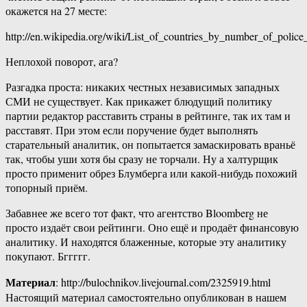
окажется на 27 месте:
http://en.wikipedia.org/wiki/List_of_countries_by_number_of_police_
Неплохой поворот, ага?
Разгадка проста: никаких честных независимых западных
СМИ не существует. Как прикажет блюдущий политику
партии редактор расставить страны в рейтинге, так их там и
расставят. При этом если поручение будет выполнять
старательный аналитик, он попытается замаскировать враньё
так, чтобы уши хотя бы сразу не торчали. Ну а халтурщик
просто применит обрез Блумберга или какой-нибудь похожий
топорный приём.
Забавнее же всего тот факт, что агентство Bloomberg не
просто издаёт свои рейтинги. Оно ещё и продаёт финансовую
аналитику. И находятся блаженные, которые эту аналитику
покупают. Бггггг.
Материал
: http://bulochnikov.livejournal.com/2325919.html
Настоящий материал самостоятельно опубликован в нашем