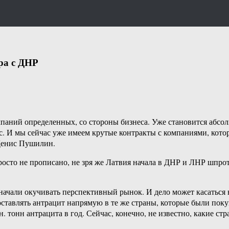
ра с ДНР
аний определенных, со стороны бизнеса. Уже становится абсолю
с. И мы сейчас уже имеем крутые контракты с компаниями, кото
Денис Пушилин.
росто не прописано, не зря же Латвия начала в ДНР и ЛНР шпрот
ачали окучивать перспективный рынок. И дело может касаться не
тавлять антрацит напрямую в те же страны, которые были покуп
 тонн антрацита в год. Сейчас, конечно, не известно, какие стра