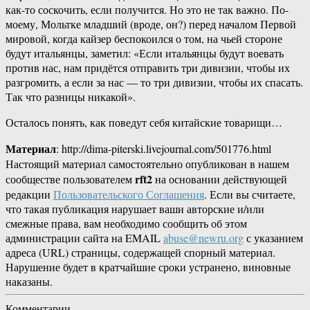
как-то соскочить, если получится. Но это не так важно. По-
моему, Мольтке младший (вроде, он?) перед началом Первой
мировой, когда кайзер беспокоился о том, на чьей стороне
будут итальянцы, заметил: «Если итальянцы будут воевать
против нас, нам придётся отправить три дивизии, чтобы их
разгромить, а если за нас — то три дивизии, чтобы их спасать.
Так что разницы никакой».
Осталось понять, как поведут себя китайские товарищи…
Материал
: http://dima-piterski.livejournal.com/501776.html
Настоящий материал самостоятельно опубликован в нашем
rft2
сообществе пользователем
на основании действующей
редакции
Пользовательского Соглашения
. Если вы считаете,
что такая публикация нарушает ваши авторские и/или
смежные права, вам необходимо сообщить об этом
администрации сайта на EMAIL
abuse@newru.org
с указанием
адреса (URL) страницы, содержащей спорный материал.
Нарушение будет в кратчайшие сроки устранено, виновные
наказаны.
Комментарии