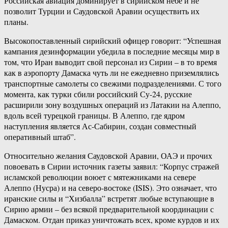
Российская авиация доминирует в сирийском небе и не
позволит Турции и Саудовской Аравии осуществить их
планы.
Высокопоставленный сирийский офицер говорит: “Успешная
кампания дезинформации убедила в последние месяцы мир в
том, что Иран выводит свой персонал из Сирии – в то время
как в аэропорту Дамаска чуть ли не ежедневно приземлялись
транспортные самолеты со свежими подразделениями. С того
момента, как турки сбили российский Су-24, русские
расширили зону воздушных операций из Латакии на Алеппо,
вдоль всей турецкой границы. В Алеппо, где ядром
наступления является Ас-Сабирин, создан совместный
оперативный штаб”.
Относительно желания Саудовской Аравии, ОАЭ и прочих
повоевать в Сирии источник газеты заявил: “Корпус стражей
исламской революции воюет с мятежниками на севере
Алеппо (Нусра) и на северо-востоке (ISIS). Это означает, что
иранские силы и “Хизбалла” встретят любые вступающие в
Сирию армии – без всякой предварительной координации с
Дамаском. Отдан приказ уничтожать всех, кроме курдов и их