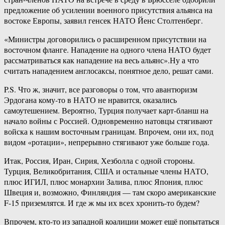
предложение об усилении военного присутствия альянса на
востоке Европы, заявил генсек НАТО Йенс Столтенберг.
«Министры договорились о расширенном присутствии на
восточном фланге. Нападение на одного члена НАТО будет
рассматриваться как нападение на весь альянс».Ну а что
считать нападением англосаксы, понятное дело, решат сами.
P.S. Что ж, значит, все разговоры о том, что авантюризм
Эрдогана кому-то в НАТО не нравится, оказались
самоутешением. Вероятно, Турция получает карт-бланш на
начало войны с Россией. Одновременно натовцы стягивают
войска к нашим восточным границам. Впрочем, они их, под
видом «ротации», непрерывно стягивают уже больше года.
Итак, Россия, Иран, Сирия, Хезболла с одной стороны.
Турция, Великобритания, США и остальные члены НАТО,
плюс ИГИЛ, плюс монархии Залива, плюс Япония, плюс
Швеция и, возможно, Финляндия — там скоро американские
F-15 приземлятся. И где ж мы их всех хронить-то будем?
Впрочем, кто-то из западной коалиции может ещё попытаться