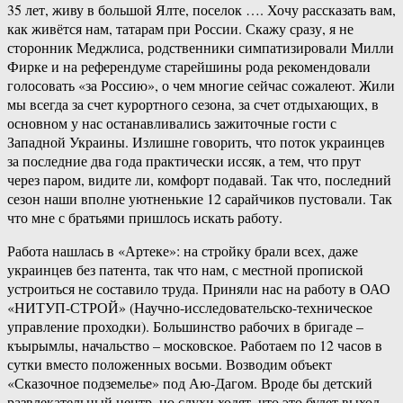
35 лет, живу в большой Ялте, поселок …. Хочу рассказать вам,
как живётся нам, татарам при России. Скажу сразу, я не
сторонник Меджлиса, родственники симпатизировали Милли
Фирке и на референдуме старейшины рода рекомендовали
голосовать «за Россию», о чем многие сейчас сожалеют. Жили
мы всегда за счет курортного сезона, за счет отдыхающих, в
основном у нас останавливались зажиточные гости с
Западной Украины. Излишне говорить, что поток украинцев
за последние два года практически иссяк, а тем, что прут
через паром, видите ли, комфорт подавай. Так что, последний
сезон наши вполне уютненькие 12 сарайчиков пустовали. Так
что мне с братьями пришлось искать работу.
Работа нашлась в «Артеке»: на стройку брали всех, даже
украинцев без патента, так что нам, с местной пропиской
устроиться не составило труда. Приняли нас на работу в ОАО
«НИТУП-СТРОЙ» (Научно-исследовательско-техническое
управление проходки). Большинство рабочих в бригаде –
къырымлы, начальство – московское. Работаем по 12 часов в
сутки вместо положенных восьми. Возводим объект
«Сказочное подземелье» под Аю-Дагом. Вроде бы детский
развлекательный центр, но слухи ходят, что это будет выход