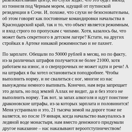
из тоннеля под Черным морем, идущий от путинской
резиденции в Сочи. И, похоже, что слухи не безосновательны,
об этом говорят как постоянные командировки начальства в
Краснодарский край, так и то, что объект является режимным,
и вход строго по пропускам с чипами. Хотя, казалось бы, что
может быть секретного в детском лагере? Кстати, на других
стройках в Артеке никакой режимностью и не пахнет.
По зарплате. Обещали по 50000 рублей в месяц, но по факту,
из-за различных штрафов получается не более 21000, хотя
работаем на износ, и о сверхурочных не может идти и речи! А
на штрафах я бы хотел остановиться поподробнее. Чтобы
выполнить норму, и не свалиться с ног, многие из нас
вынуждены немного выпивать. Конечно, нам вера запрещает
это делать, но под землей Аллах не видит, да и без этого не
выполнить норму. Так вот, за запах алкоголя и идут поистине
драконовские штрафы, из-за которых зарплата и половинится!
Меня устраивало и это, 21 тысяча зимой на дороге тоже не
валяется, но после 19 января, когда начальство выкупалось в
ледяной воде монастыря, нам вместо денежного придумали
другое наказание – нас наказывают вероотступничеством!