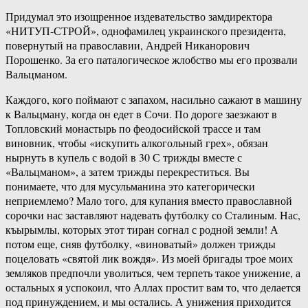
Придумал это изощренное издевательство замдиректора
«НИТУП-СТРОЙ», однофамилец украинского президента,
повернутый на православии, Андрей Никанорович
Порошенко. За его паталогическое жлобство мы его прозвали
Вальцманом.
Каждого, кого поймают с запахом, насильно сажают в машину
к Вальцману, когда он едет в Сочи. По дороге заезжают в
Топловский монастырь по феодосийской трассе и там
виновник, чтобы «искупить алкогольный грех», обязан
нырнуть в купель с водой в 30 С трижды вместе с
«Вальцманом», а затем трижды перекреститься. Вы
понимаете, что для мусульманина это категорически
неприемлемо? Мало того, для купания вместо православной
сорочки нас заставляют надевать футболку со Сталиным. Нас,
къырымлы, которых этот тиран согнал с родной земли! А
потом еще, сняв футболку, «виноватый» должен трижды
поцеловать «святой лик вождя». Из моей бригады трое моих
земляков предпочли уволиться, чем терпеть такое унижение, а
остальных я успокоил, что Аллах простит вам то, что делается
под принуждением, и мы остались. А унижения приходится