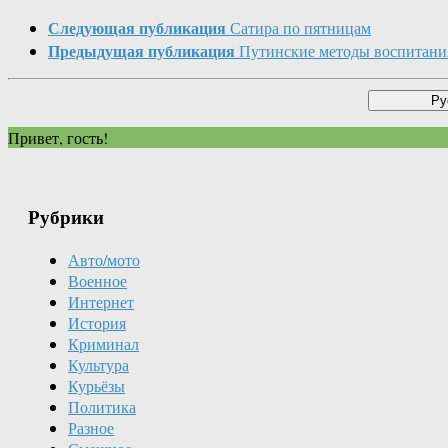
Следующая публикация
Сатира по пятницам
Предыдущая публикация
Путинские методы воспитани
Привет, гость!
Рубрики
Авто/мото
Военное
Интернет
История
Криминал
Культура
Курьёзы
Политика
Разное