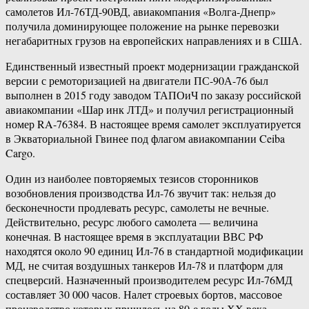
самолетов Ил-76ТД-90ВД, авиакомпания «Волга-Днепр»
получила доминирующее положение на рынке перевозки
негабаритных грузов на европейских направлениях и в США.
Единственный известный проект модернизации гражданской
версии с ремоторизацией на двигатели ПС-90А-76 был
выполнен в 2015 году заводом ТАПОиЧ по заказу российской
авиакомпании «Шар инк ЛТД» и получил регистрационный
номер RA-76384. В настоящее время самолет эксплуатируется
в Экваториальной Гвинее под флагом авиакомпании Ceiba
Cargo.
Один из наиболее повторяемых тезисов сторонников
возобновления производства Ил-76 звучит так: нельзя до
бесконечности продлевать ресурс, самолеты не вечные.
Действительно, ресурс любого самолета — величина
конечная. В настоящее время в эксплуатации ВВС РФ
находятся около 90 единиц Ил-76 в стандартной модификации
МД, не считая воздушных танкеров Ил-78 и платформ для
спецверсий. Назначенный производителем ресурс Ил-76МД
составляет 30 000 часов. Налет строевых бортов, массовое
производство которых пришлось на 80-е годы ХХ века,