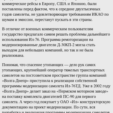
коммерческие рейсы в Европу, США и Японию, были
поставлены перед фактом, что к середине двухтысячных
годов самолеты, не удовлетворяющие требованиям ИКАО по
шумам и эмиссии, перестанут пускать в эти страны.
В отличие от военных коммерческим пользователям
государство предлагало самим решать проблемы дальнейшего
использования Ил-76. Программа ремоторизации на
модернизированные двигатели Д-30КП-2 могла стать
выходом для небольших компаний, но так и не была
реализована.
Понимая, что спасение утопающих — дело рук самих
утопающих, крупнейший оператор тяжелых транспортных
самолетов на постсоветском пространстве группа компаний
«Волга-Днепр» приступила к реализации собственной
программы модернизации самолета Ил-76ТД. Уже в 2002 году
«Волга-Днепр» делает заказ на «Пермском моторном заводе»
на поставку комплекта двигателей ПС-90 для первого
самолета. А через год покупает у ОАО «Ил» конструкторскую
документацию на проект модернизации. По сути, вся
разработка и реализация программы модернизации самолетов