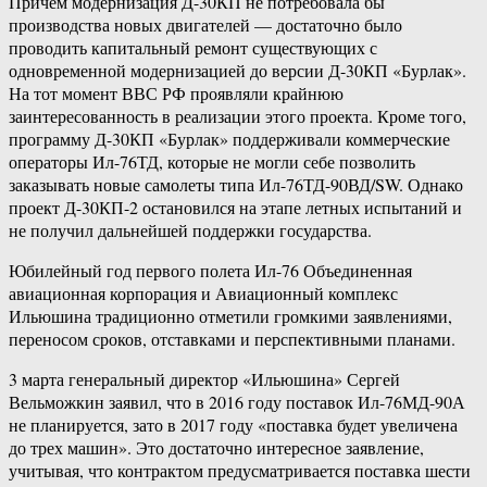
Причем модернизация Д-30КП не потребовала бы
производства новых двигателей — достаточно было
проводить капитальный ремонт существующих с
одновременной модернизацией до версии Д-30КП «Бурлак».
На тот момент ВВС РФ проявляли крайнюю
заинтересованность в реализации этого проекта. Кроме того,
программу Д-30КП «Бурлак» поддерживали коммерческие
операторы Ил-76ТД, которые не могли себе позволить
заказывать новые самолеты типа Ил-76ТД-90ВД/SW. Однако
проект Д-30КП-2 остановился на этапе летных испытаний и
не получил дальнейшей поддержки государства.
Юбилейный год первого полета Ил-76 Объединенная
авиационная корпорация и Авиационный комплекс
Ильюшина традиционно отметили громкими заявлениями,
переносом сроков, отставками и перспективными планами.
3 марта генеральный директор «Ильюшина» Сергей
Вельможкин заявил, что в 2016 году поставок Ил-76МД-90А
не планируется, зато в 2017 году «поставка будет увеличена
до трех машин». Это достаточно интересное заявление,
учитывая, что контрактом предусматривается поставка шести