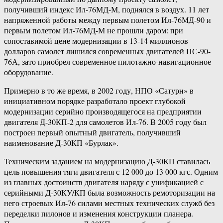
получивший индекс Ил-76МД-М, поднялся в воздух. 11 лет
напряженной работы между первым полетом Ил-76МД-90 и
первым полетом Ил-76МД-М не прошли даром: при
сопоставимой цене модернизации в 13-14 миллионов
долларов самолет лишился современных двигателей ПС-90-
76А, зато приобрел современное пилотажно-навигационное
оборудование.
Примерно в то же время, в 2002 году, НПО «Сатурн» в
инициативном порядке разработало проект глубокой
модернизации серийно производящегося на предприятии
двигателя Д-30КП-2 для самолетов Ил-76. В 2005 году был
построен первый опытный двигатель, получивший
наименование Д-30КП «Бурлак».
Техническим заданием на модернизацию Д-30КП ставилась
цель повышения тяги двигателя с 12 000 до 13 000 кгс. Одним
из главных достоинств двигателя наряду с унификацией с
серийными Д-30КУ/КП была возможность ремоторизации на
него строевых Ил-76 силами местных технических служб без
переделки пилонов и изменения конструкции планера.