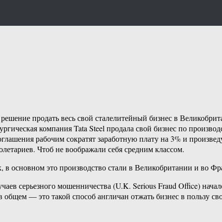
ял решение продать весь свой сталелитейный бизнес в Великобри
ическая компания Tata Steel продала свой бизнес по производст
соглашения рабочим сократят заработную плату на 3% и произве
олетариев. Чтоб не воображали себя средним классом.
ек, в основном это производство стали в Великобритании и во Ф
ев серьезного мошенничества (U.K. Serious Fraud Office) начал
 в общем — это такой способ англичан отжать бизнес в пользу св