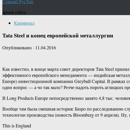
Старый РусТоп
архив сайта
Криминал
Tata Steel и конец европейской металлургии
Опубликовано
·
11.04.2016
Как известно, в конце марта совет директоров Tata Steel прин
эффективного европейского менеджмента — индийская металлург
Europe) инвестиционной компании Greybull Capital. В рамках 
один вопрос — а чо так мало? Резче надоть пороть аглицких пр
В Long Products Europe непосредственно занято 4,8 тыс. челов
Вообще там была смешная история: Бюро по расследованию случа
технологии производства (новость Bloomberg от 9 апреля). Ну,
This is England