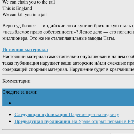
We can chain you to the rail
This is England
We can kill you in a jail
Вери гуд бизнес — индийские лохи купили британскую сталь по 
«незыблемое право собственности»? Ясное дело — его поганен
миллионера. Это же не сталеплавильные заводы Таты.
Источник материала
Настоящий материал самостоятельно опубликован в нашем соо
такая публикация нарушает ваши авторские и/или смежные пр
содержащей спорный материал. Нарушение будет в кратчайшие
Комментарии
Следите за нами:
Следующая публикация
Падение цен на недвигу
Предыдущая публикация
На Урале открыт первый в Р