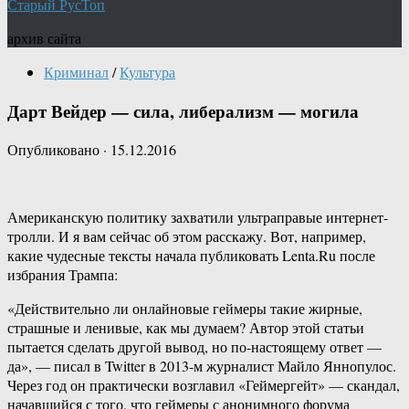
Старый РусТоп
архив сайта
Криминал
/
Культура
Дарт Вейдер — сила, либерализм — могила
Опубликовано
·
15.12.2016
Американскую политику захватили ультраправые интернет-
тролли. И я вам сейчас об этом расскажу. Вот, например,
какие чудесные тексты начала публиковать Lenta.Ru после
избрания Трампа:
«Действительно ли онлайновые геймеры такие жирные,
страшные и ленивые, как мы думаем? Автор этой статьи
пытается сделать другой вывод, но по-настоящему ответ —
да», — писал в Twitter в 2013-м журналист Майло Яннопулос.
Через год он практически возглавил «Геймергейт» — скандал,
начавшийся с того, что геймеры с анонимного форума