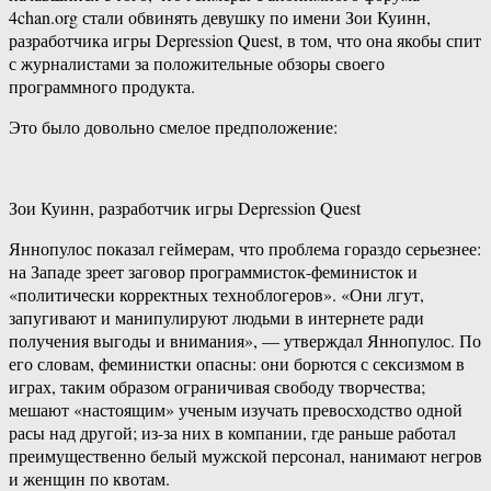
4chan.org стали обвинять девушку по имени Зои Куинн,
разработчика игры Depression Quest, в том, что она якобы спит
с журналистами за положительные обзоры своего
программного продукта.
Это было довольно смелое предположение:
Зои Куинн, разработчик игры Depression Quest
Яннопулос показал геймерам, что проблема гораздо серьезнее:
на Западе зреет заговор программисток-феминисток и
«политически корректных техноблогеров». «Они лгут,
запугивают и манипулируют людьми в интернете ради
получения выгоды и внимания», — утверждал Яннопулос. По
его словам, феминистки опасны: они борются с сексизмом в
играх, таким образом ограничивая свободу творчества;
мешают «настоящим» ученым изучать превосходство одной
расы над другой; из-за них в компании, где раньше работал
преимущественно белый мужской персонал, нанимают негров
и женщин по квотам.