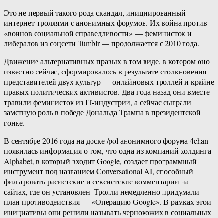
Это не первый такого рода скандал, инициированный
интернет-троллями с анонимных форумов. Их война против
«воинов социальной справедливости» — феминисток и
либералов из соцсети Tumblr — продолжается с 2010 года.
Движение альтернативных правых в том виде, в котором оно
известно сейчас, сформировалось в результате столкновения
представителей двух культур — онлайновых троллей и крайне
правых политических активистов. Два года назад они вместе
травили феминисток из IT-индустрии, а сейчас сыграли
заметную роль в победе Дональда Трампа в президентской
гонке.
В сентябре 2016 года на доске /pol анонимного форума 4chan
появилась информация о том, что одна из компаний холдинга
Alphabet, в который входит Google, создает программный
инструмент под названием Conversational AI, способный
фильтровать расистские и сексистские комментарии на
сайтах, где он установлен. Тролли немедленно придумали
план противодействия — «Операцию Google». В рамках этой
инициативы они решили называть чернокожих в социальных