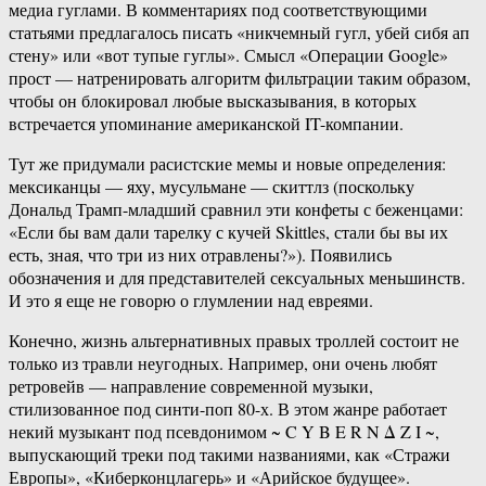
медиа гуглами. В комментариях под соответствующими
статьями предлагалось писать «никчемный гугл, убей сибя ап
стену» или «вот тупые гуглы». Смысл «Операции Google»
прост — натренировать алгоритм фильтрации таким образом,
чтобы он блокировал любые высказывания, в которых
встречается упоминание американской IT-компании.
Тут же придумали расистские мемы и новые определения:
мексиканцы — яху, мусульмане — скиттлз (поскольку
Дональд Трамп-младший сравнил эти конфеты с беженцами:
«Если бы вам дали тарелку с кучей Skittles, стали бы вы их
есть, зная, что три из них отравлены?»). Появились
обозначения и для представителей сексуальных меньшинств.
И это я еще не говорю о глумлении над евреями.
Конечно, жизнь альтернативных правых троллей состоит не
только из травли неугодных. Например, они очень любят
ретровейв — направление современной музыки,
стилизованное под синти-поп 80-х. В этом жанре работает
некий музыкант под псевдонимом ~ C Y B E R N Δ Z I ~,
выпускающий треки под такими названиями, как «Стражи
Европы», «Киберконцлагерь» и «Арийское будущее».