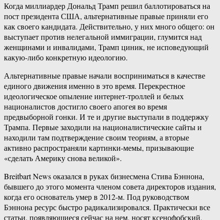
Когда миллиардер Дональд Трамп решил баллотироваться на
пост президента США, альтернативные правые приняли его
как своего кандидата. Действительно, у них много общего: он
выступает против нелегальной иммиграции, глумится над
женщинами и инвалидами, Трамп циник, не исповедующий
какую-либо конкретную идеологию.
Альтернативные правые начали восприниматься в качестве
единого движения именно в это время. Перекрестное
идеологическое опыление интернет-троллей и белых
националистов достигло своего апогея во время
предвыборной гонки. И те и другие выступали в поддержку
Трампа. Первые заходили на националистические сайты и
находили там подтверждение своим теориям, а вторые
активно распространяли картинки-мемы, призывающие
«сделать Америку снова великой».
Breitbart News оказался в руках бизнесмена Стива Бэннона,
бывшего до этого момента членом совета директоров издания,
когда его основатель умер в 2012-м. Под руководством
Бэннона ресурс быстро радикализировался. Практически все
статьи, появляющиеся сейчас на нем, носят ксенофобский,