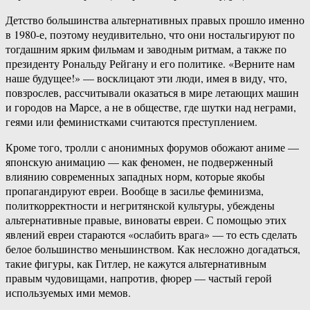
Детство большинства альтернативных правых прошло именно
в 1980-е, поэтому неудивительно, что они ностальгируют по
тогдашним ярким фильмам и заводным ритмам, а также по
президенту Рональду Рейгану и его политике. «Верните нам
наше будущее!» — восклицают эти люди, имея в виду, что,
повзрослев, рассчитывали оказаться в мире летающих машин
и городов на Марсе, а не в обществе, где шутки над неграми,
геями или феминистками считаются преступлением.
Кроме того, тролли с анонимных форумов обожают аниме —
японскую анимацию — как феномен, не подверженный
влиянию современных западных норм, которые якобы
пропагандируют евреи. Вообще в засилье феминизма,
политкорректности и негритянской культуры, убеждены
альтернативные правые, виноваты евреи. С помощью этих
явлений евреи стараются «ослабить врага» — то есть сделать
белое большинство меньшинством. Как несложно догадаться,
такие фигуры, как Гитлер, не кажутся альтернативным
правым чудовищами, напротив, фюрер — частый герой
используемых ими мемов.