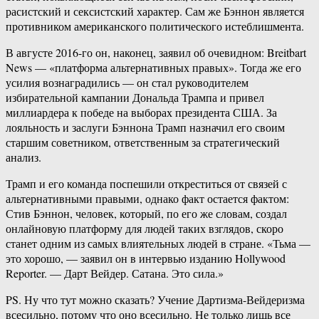
расистский и сексистский характер. Сам же Бэннон является
противником американского политического истеблишмента.
В августе 2016-го он, наконец, заявил об очевидном: Breitbart
News — «платформа альтернативных правых». Тогда же его
усилия вознаградились — он стал руководителем
избирательной кампании Дональда Трампа и привел
миллиардера к победе на выборах президента США. За
лояльность и заслуги Бэннона Трамп назначил его своим
старшим советником, ответственным за стратегический
анализ.
Трамп и его команда поспешили откреститься от связей с
альтернативными правыми, однако факт остается фактом:
Стив Бэннон, человек, который, по его же словам, создал
онлайновую платформу для людей таких взглядов, скоро
станет одним из самых влиятельных людей в стране. «Тьма —
это хорошо, — заявил он в интервью изданию Hollywood
Reporter. — Дарт Вейдер. Сатана. Это сила.»
PS. Ну что тут можно сказать? Учение Дартизма-Вейдеризма
всесильно, потому что оно всесильно. Не только лишь все