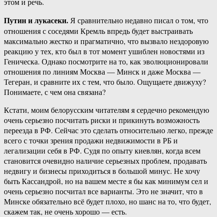
этом и речь.
Путин и лукасеки.
Я сравнительно недавно писал о том, что
отношения с соседями Кремль впредь будет выстраивать
максимально жестко и прагматично, что вызвало нездоровую
реакцию у тех, кто был в тот момент ушиблен новостями из
Геническа. Однако посмотрите на то, как эволюционировали
отношения по линиям Москва — Минск и даже Москва —
Тегеран, и сравните их с тем, что было. Ощущаете движуху?
Понимаете, с чем она связана?
Кстати, моим белорусским читателям я сердечно рекомендую
очень серьезно посчитать риски и прикинуть возможность
переезда в РФ. Сейчас это сделать относительно легко, прежде
всего с точки зрения продажи недвижимости в РБ и
легализации себя в РФ. Судя по опыту киевлян, когда всем
становится очевидно наличие серьезных проблем, продавать
недвигу и бизнесы приходиться в большой минус. Не хочу
быть Кассандрой, но на вашем месте я бы как минимум сел и
очень серьезно посчитал все варианты. Это не значит, что в
Минске обязательно всё будет плохо, но шанс на то, что будет,
скажем так, не очень хорошо — есть.