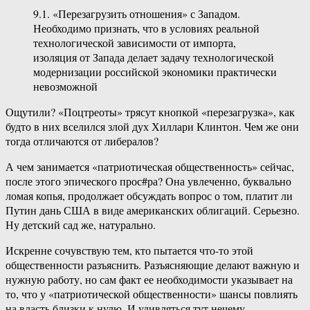
9.1. «Перезагрузить отношения» с Западом.
Необходимо признать, что в условиях реальной
технологической зависимости от импорта,
изоляция от Запада делает задачу технологической
модернизации российской экономики практически
невозможной
Ощутили? «Поцтреоты» трясут кнопкой «перезагрузка», как
будто в них вселился злой дух Хиллари Клинтон. Чем же они
тогда отличаются от либералов?
А чем занимается «патриотическая общественность» сейчас,
после этого эпического прос#ра? Она увлеченно, буквально
ломая копья, продолжает обсуждать вопрос о том, платит ли
Путин дань США в виде американских облигаций. Серьезно.
Ну детский сад же, натурально.
Искренне сочувствую тем, кто пытается что-то этой
общественности разъяснить. Разъясняющие делают важную и
нужную работу, но сам факт ее необходимости указывает на
то, что у «патриотической общественности» шансы повлиять
на власть близки к нулю. И удивляться тут нечему.