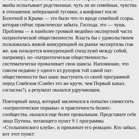
якобы испытывает родственные, чуть ли не семейные, чувства
в отношении либеральной тусовки, а конфликт после
Болотной и Крыма — это было что-то вроде семейной ссоры,
которая сейчас практически забыта. Господа, это — чушь.
Проблема — в наиболее громкой медийно-экспертной части
патриотической общественности. Власть бы с удовольствием
пользовалась живой конкуренцией на рынке экспертизы (так
же, как пользуется конкуренцией спецслужб между собой,
например), но «патриотическая общественность»
систематически проваливает свои шансы. Напоминаю, что
совсем недавно у одного из рупоров той самой пат-
общественности был шанс выступить со своей программой
перед Совбезом (Совбез это же круче, чем Первый канал,
согласны?), а результат оказался удручающим.
Повторный заход, который заключался в попытке совместить
«патриотические порывы» и практичность бизнес-
сообщества, оказался еще более провальным. Представьте себе
лицо Путина, читающего пункт 9.1 программы
«Столыпинского клуба», и прикиньте его реакцию. Кто забыл,
вот этот пункт: