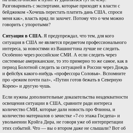
Разговаривать с экспертами, которые приходят к власти с
бейджиком «Хочешь перестать платить дань США, спроси
меня как», власть вряд ли захочет. Потому что о чем можно
говорить с упоротыми?
Ситуация в США.
Я предупреждал, что тем, для кого
ситуация в США не является предметом профессионального
интереса, за новостями из Вашингтона лучше не следить.
Особенно через российские СМИ. А если следить через
системные американские, то это примерно то же самое, как в
период Болотной следить за ситуацией в России через Дождь
и фейсбук какого-нибудь «профессора Соловья». Вспомните
про «режим почти пал», «Путин готов бежать в Северную
Корею» и другую чушь.
Если нужны дополнительные доказательства неадекватности
освещения ситуации в США, сравните ради интереса
количество СМИ, которые дали новость про Флинна, и
количество материалов о зачистке «7-го этажа Госдепа» и
увольнении Крэйга Дира, не говоря уже об интерпретации
этих событий. Что — вы о втором даже не слышали? Вот об