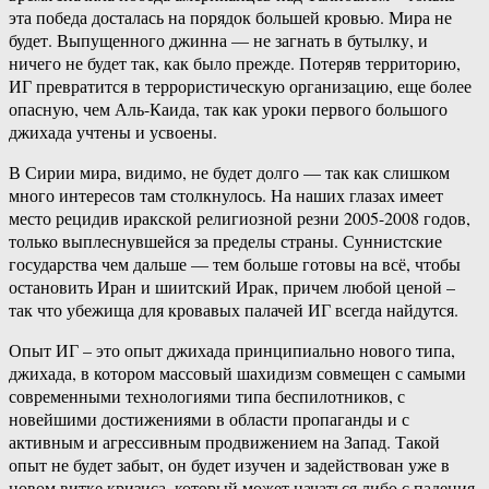
эта победа досталась на порядок большей кровью. Мира не
будет. Выпущенного джинна — не загнать в бутылку, и
ничего не будет так, как было прежде. Потеряв территорию,
ИГ превратится в террористическую организацию, еще более
опасную, чем Аль-Каида, так как уроки первого большого
джихада учтены и усвоены.
В Сирии мира, видимо, не будет долго — так как слишком
много интересов там столкнулось. На наших глазах имеет
место рецидив иракской религиозной резни 2005-2008 годов,
только выплеснувшейся за пределы страны. Суннистские
государства чем дальше — тем больше готовы на всё, чтобы
остановить Иран и шиитский Ирак, причем любой ценой –
так что убежища для кровавых палачей ИГ всегда найдутся.
Опыт ИГ – это опыт джихада принципиально нового типа,
джихада, в котором массовый шахидизм совмещен с самыми
современными технологиями типа беспилотников, с
новейшими достижениями в области пропаганды и с
активным и агрессивным продвижением на Запад. Такой
опыт не будет забыт, он будет изучен и задействован уже в
новом витке кризиса, который может начаться либо с падения