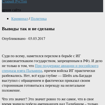
Старый РусТоп
архив сайта
Криминал
/
Политика
Выводы так и не сделаны
Опубликовано
·
03.03.2017
Судя по всему, наметился перелом в борьбе с ИГ
(исамизнаетекаким государством, запрещенным в РФ). И дело
не только в том, что
При поддержке авиации и российского
спецназа взята Пальмира
, причем войска ИГ практически
разбежались. Нет, всё куда глубже — Шейх аль-Багдади
выступил с обращением и фактически приказал своим
сторонникам готовиться к переходу на нелегальное
положение.
Что это значит? Это значит ровно то же самое, что в свое
время значила победа американцев над Талибаном – только