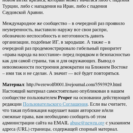
Турции, либо с нападения на Иран, либо с падения
Саудовской Аравии.
Международное же сообщество – в очередной раз проявило
неуверенность, выставило наружу все свои распри,
обозначило неспособность и неготовность давить
организации, подобные ИГ, в зародыше. А также – в
очередной раз продемонстрировало гибельный приоритет
«права народа на восстание» перед порядком и безопасностью
как для самой страны, так и для окружающих. Вывод о
невозможности построения демократии на Ближнем Востоке
– ими так и не сделан. А значит — всё будет повторяться.
Материал
: http://werewolf0001.livejournal.com/3593929.html
Настоящий материал самостоятельно опубликован в нашем
Proper
сообществе пользователем
на основании действующей
редакции
Пользовательского Соглашения
. Если вы считаете,
что такая публикация нарушает ваши авторские и/или
смежные права, вам необходимо сообщить об этом
администрации сайта на EMAIL
abuse@newru.org
с указанием
адреса (URL) страницы, содержащей спорный материал.