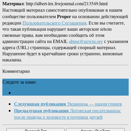
Материал
: http://albert-lex.livejournal.com/213549.html
Настоящий материал самостоятельно опубликован в нашем
Proper
сообществе пользователем
на основании действующей
редакции
Пользовательского Соглашения
. Если вы считаете,
что такая публикация нарушает ваши авторские и/или
смежные права, вам необходимо сообщить об этом
администрации сайта на EMAIL
abuse@newru.org
с указанием
адреса (URL) страницы, содержащей спорный материал.
Нарушение будет в кратчайшие сроки устранено, виновные
наказаны.
Комментарии
Следите за нами:
Следующая публикация
Украинцы — нация гениев
Предыдущая публикация
Литовская писательница:
после правды о холокосте я потеряла друзей