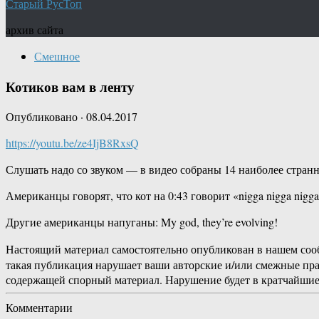
Старый РусТоп
архив сайта
Смешное
Котиков вам в ленту
Опубликовано
·
08.04.2017
https://youtu.be/ze4IjB8RxsQ
Слушать надо со звуком — в видео собраны 14 наиболее странн
Американцы говорят, что кот на 0:43 говорит «nigga nigga nigga
Другие американцы напуганы: My god, they’re evolving !
Настоящий материал самостоятельно опубликован в нашем соо
такая публикация нарушает ваши авторские и/или смежные пр
содержащей спорный материал. Нарушение будет в кратчайшие
Комментарии