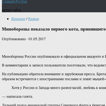
Старый РусТоп
архив сайта
Военное
/
Разное
Минобороны показало первого кота, принявшего
Опубликовано
·
01.05.2017
Минобороны России опубликовало в официальном аккаунте в Fa
В комментариях к записи пользователи посетовали, что ведом
На публикацию обратила внимание и зарубежная пресса. Британс
образом встречаются с иностранными послами и ловят мышей»
Хотя у России и Запада много разногласий, любовь к кошк
— написала газета.
Дальний поход авианосной группы Северного флота к берегам С