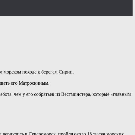
м морском походе к берегам Сирии.
ывать его Матроскиным.
абота, чем у его собратьев из Вестминстера, которые «главным
и вернулись в Североморск, пройдя около 18 тысяч морских