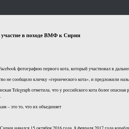
 участие в походе ВМФ к Сирии
cebook фотографию первого кота, который участвовал в дальне
ство не сообщило кличку «героического кота», и предложили наз
кая Telegraph отметила, что у российского кота более опасная р
.
ам – это то, что их объединяет
ирии начался 15 октября 2016 года, 8 февраля 2017 года корабл