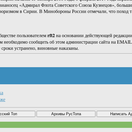
авианосец «Адмирал Флота Советского Союза Кузнецов», больш
ерроризмом в Сирии. В Минобороны России отмечали, что поход
rft2
бществе пользователем
на основании действующей редакци
ам необходимо сообщить об этом администрации сайта на EMAI
 сроки устранено, виновные наказаны.
ка
иже