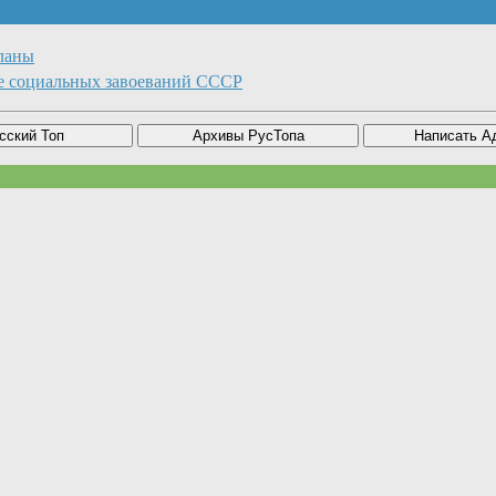
ланы
же социальных завоеваний СССР