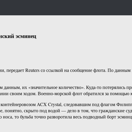
нский эсминец
передает Reuters со ссылкой на сообщение флота. По данным во
 данным, их «значительное количество». Куда-то потерялись пр
ании своим ходом. Военно-морской флот обратился за помощью 
ся контейнеровозом ACX Crystal, следовавшим под флагом Филип
е, понятно, скрыто под водой — дело в том, что гражданские су
ю носа, то бульба точно разворотила весь подводный борт эсми