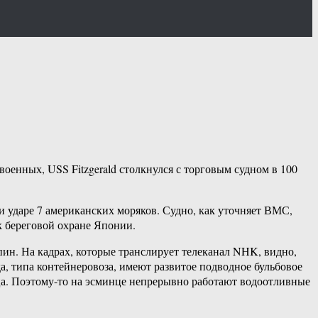
енных, USS Fitzgerald столкнулся с торговым судном в 100
и ударе 7 американских моряков. Судно, как уточняет ВМС,
к береговой охране Японии.
пин. На кадрах, которые транслирует телеканал NHK, видно,
да, типа контейнеровоза, имеют развитое подводное бульбовое
нца. Поэтому-то на эсминце непрерывно работают водоотливные