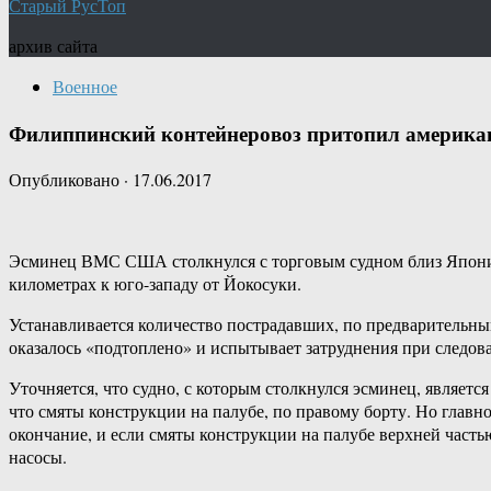
Старый РусТоп
архив сайта
Военное
Филиппинский контейнеровоз притопил америка
Опубликовано
·
17.06.2017
Эсминец ВМС США столкнулся с торговым судном близ Японии, 
километрах к юго-западу от Йокосуки.
Устанавливается количество пострадавших, по предварительным
оказалось «подтоплено» и испытывает затруднения при следов
Уточняется, что судно, с которым столкнулся эсминец, являет
что смяты конструкции на палубе, по правому борту. Но главно
окончание, и если смяты конструкции на палубе верхней часть
насосы.