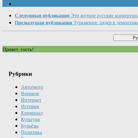
Следующая публикация
Эти жуткие русские конвертоп
Предыдущая публикация
Туркмения: лидер в демонта
Привет, гость!
Рубрики
Авто/мото
Военное
Интернет
История
Криминал
Культура
Курьёзы
Политика