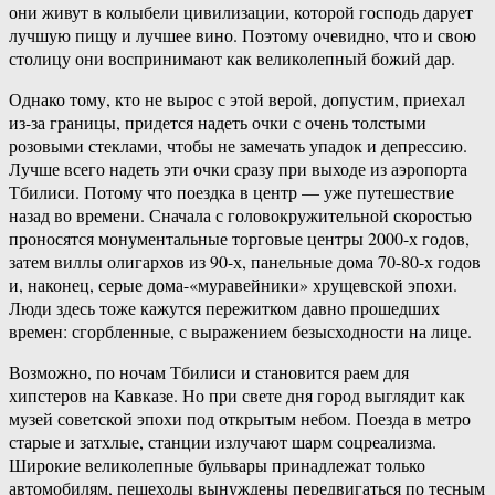
они живут в колыбели цивилизации, которой господь дарует
лучшую пищу и лучшее вино. Поэтому очевидно, что и свою
столицу они воспринимают как великолепный божий дар.
Однако тому, кто не вырос с этой верой, допустим, приехал
из-за границы, придется надеть очки с очень толстыми
розовыми стеклами, чтобы не замечать упадок и депрессию.
Лучше всего надеть эти очки сразу при выходе из аэропорта
Тбилиси. Потому что поездка в центр — уже путешествие
назад во времени. Сначала с головокружительной скоростью
проносятся монументальные торговые центры 2000-х годов,
затем виллы олигархов из 90-х, панельные дома 70-80-х годов
и, наконец, серые дома-«муравейники» хрущевской эпохи.
Люди здесь тоже кажутся пережитком давно прошедших
времен: сгорбленные, с выражением безысходности на лице.
Возможно, по ночам Тбилиси и становится раем для
хипстеров на Кавказе. Но при свете дня город выглядит как
музей советской эпохи под открытым небом. Поезда в метро
старые и затхлые, станции излучают шарм соцреализма.
Широкие великолепные бульвары принадлежат только
автомобилям, пешеходы вынуждены передвигаться по тесным