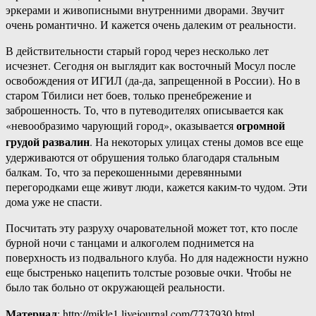
эркерами и живописными внутренними дворами. Звучит
очень романтично. И кажется очень далеким от реальности.
В действительности старый город через несколько лет
исчезнет. Сегодня он выглядит как восточный Мосул после
освобождения от ИГИЛ (да-да, запрещенной в России). Но в
старом Тбилиси нет боев, только пренебрежение и
заброшенность. То, что в путеводителях описывается как
огромной
«невообразимо чарующий город», оказывается
грудой развалин
. На некоторых улицах стены домов все еще
удерживаются от обрушения только благодаря стальным
балкам. То, что за перекошенными деревянными
перегородками еще живут люди, кажется каким-то чудом. Эти
дома уже не спасти.
Посчитать эту разруху очаровательной может тот, кто после
бурной ночи с танцами и алкоголем поднимется на
поверхность из подвального клуба. Но для надежности нужно
еще быстренько нацепить толстые розовые очки. Чтобы не
было так больно от окружающей реальности.
Материал
: http://mikle1.livejournal.com/7737930.html