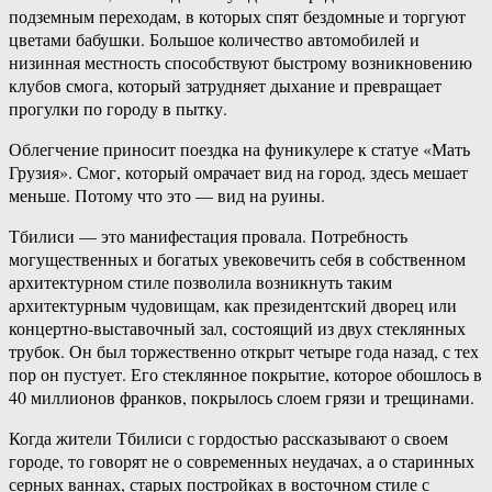
подземным переходам, в которых спят бездомные и торгуют
цветами бабушки. Большое количество автомобилей и
низинная местность способствуют быстрому возникновению
клубов смога, который затрудняет дыхание и превращает
прогулки по городу в пытку.
Облегчение приносит поездка на фуникулере к статуе «Мать
Грузия». Смог, который омрачает вид на город, здесь мешает
меньше. Потому что это — вид на руины.
Тбилиси — это манифестация провала. Потребность
могущественных и богатых увековечить себя в собственном
архитектурном стиле позволила возникнуть таким
архитектурным чудовищам, как президентский дворец или
концертно-выставочный зал, состоящий из двух стеклянных
трубок. Он был торжественно открыт четыре года назад, с тех
пор он пустует. Его стеклянное покрытие, которое обошлось в
40 миллионов франков, покрылось слоем грязи и трещинами.
Когда жители Тбилиси с гордостью рассказывают о своем
городе, то говорят не о современных неудачах, а о старинных
серных ваннах, старых постройках в восточном стиле с