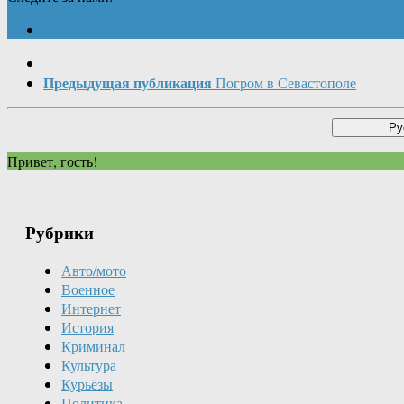
Предыдущая публикация
Погром в Севастополе
Привет, гость!
Рубрики
Авто/мото
Военное
Интернет
История
Криминал
Культура
Курьёзы
Политика