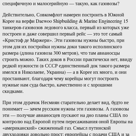
специфичную и малосерийную — такую, как газовозы?
Действительно, Совкомфлот намерен построить в Южной
Корее на верфи Daewoo Shipbuilding & Marine Engineering 15
танкеров-газовозов ледового класса, первый из которых уже
построен и даже совершил первый рейс — это тот самый
«Кристоф де Маржери». Эти газовозы нужны быстро, при
этом для их постройки нужны доки такого исполинского
размера (длина газовоза 300 метров), что там авианосцы
строить можно. Таких доков в России практически нет, ввиду
редкой нужности (в СССР единственный док такого размера
имелся в Николаеве, Украина) — а в Корее их много, и они
простаивают, благодаря чему корейцы могут построить
нужные нам суда быстро, качественно и с хорошими
скидками.
При этом дурачок Несмиян старательно делает вид, будто не
понимает — зачем русским нужны эти газовозы. А газовозы
эти — получше авианосцев пускают на дно планы США по
контролю над Европой путем пересаживания оной Европы на
«американский» сжиженный газ. Смысл путинской
двухходовки довольно прост: европейцы с подачи США и за