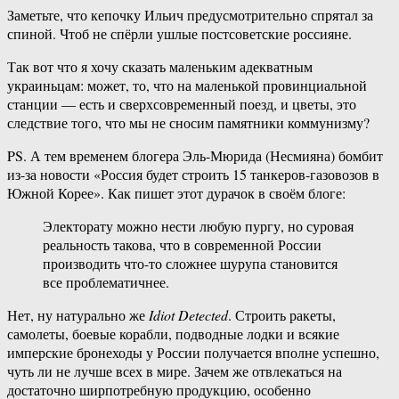
Заметьте, что кепочку Ильич предусмотрительно спрятал за
спиной. Чтоб не спёрли ушлые постсоветские россияне.
Так вот что я хочу сказать маленьким адекватным
украиньцам: может, то, что на маленькой провинциальной
станции — есть и сверхсовременный поезд, и цветы, это
следствие того, что мы не сносим памятники коммунизму?
PS. А тем временем блогера Эль-Мюрида (Несмияна) бомбит
из-за новости «Россия будет строить 15 танкеров-газовозов в
Южной Корее». Как пишет этот дурачок в своём блоге:
Электорату можно нести любую пургу, но суровая
реальность такова, что в современной России
производить что-то сложнее шурупа становится
все проблематичнее.
Нет, ну натурально же
Idiot Detected
. Строить ракеты,
самолеты, боевые корабли, подводные лодки и всякие
имперские бронеходы у России получается вполне успешно,
чуть ли не лучше всех в мире. Зачем же отвлекаться на
достаточно ширпотребную продукцию, особенно