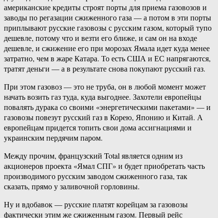
американские кредиты строят порты для приема газовозов и
заводы по регазации сжиженного газа — а потом в эти порты
приплывают русские газовозы с русским газом, который тупо
дешевле, потому что и везти его ближе, и сам он на входе
дешевле, и сжижение его при морозах Ямала идет куда менее
затратно, чем в жаре Катара. То есть США и ЕС напрягаются,
тратят деньги — а в результате снова покупают русский газ.
При этом газовоз — это не труба, он в любой момент может
начать возить газ туда, куда выгоднее. Захотели европейцы
повалять дурака со своими «энергетическими пакетами» — и
газовозы повезут русский газ в Корею, Японию и Китай. А
европейцам придется топить свои дома ассигнациями и
украинским пердячим паром.
Между прочим, французский Total является одним из
акционеров проекта «Ямал СПГ» и будет приобретать часть
производимого русским заводом сжиженного газа, так
сказать, прямо у заливочной горловины.
Ну и вдобавок — русские платят корейцам за газовозы
фактически этим же сжиженным газом. Первый рейс