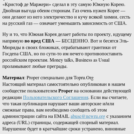
«Кристоф де Маржери» сделал в эту самую Южную Корею.
Двойная выгода обеим сторонам. Газ очень нужен Корее —
они делают из него электричество и кучу всякой химии, сесть
на русский газ — означает уменьшить зависимость от США.
Ну и то, что Южная Корея делает работы по проекту, идущему
во вред США
напрямую
— БЕСЦЕННО. Вот и бесятся Эль-
Мюриды в своих бложиках, отрабатывают грантики от
Госдепа США, но по сути-то им нечего противопоставить
российским проектам. Money talks, Business as Usual
проламывают любые преграды.
Материал
: Proper специально для Topru.Org
Настоящий материал самостоятельно опубликован в нашем
Proper
сообществе пользователем
на основании действующей
редакции
Пользовательского Соглашения
. Если вы считаете,
что такая публикация нарушает ваши авторские и/или
смежные права, вам необходимо сообщить об этом
администрации сайта на EMAIL
abuse@newru.org
с указанием
адреса (URL) страницы, содержащей спорный материал.
Нарушение будет в кратчайшие сроки устранено, виновные