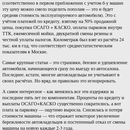
(соответственно в первом приближении с учетом б-у машин
эту цену можно смело поделить пополам — это и будет
средняя стоимость эксплуатируемого автомобиля). Это с
учётом платежей по кредиту, взятому на 50% продажной
цены, покупки ОСАГО + КАСКО, оплаты парковок внутри
ТТК, ежемесячной мойки, двукратной смены резины и
честной уплаты налогов. Километраж был взят из расчёта 24
тыс. км в год, что соответствует среднестатистическим
показателям в Москве.
Самые крупные статьи – это страховки, бензин и удешевление
автомобиля, начинающееся сразу по выезду из автосалона.
Последнее, кстати, многие автовладельцы не учитывают в
своих расчётах. Но вряд ли правильно это игнорировать.
А самое интересное – как менялись все эти издержки за
последние пять лет по компонентам. Проценты по кредиту и
выплаты ОСАГО+КАСКО существенно сократились, а вот
плата за парковку — ощутимо выросла. Снизилась и потеря
стоимости машины — что отражает некоторое увеличение
бережливости автовладельцев и постепенный отказ от смены
машины на новую каждые 2-3 года.