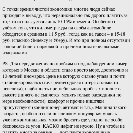
С точки зрения чистой экономики многие люди сейчас
приходят к выводу, что нерационально так дорого платить за
то, что используется лишь 10-15% времени. Особенно с
учётом того, что километр езды на своём автомобиле
обходится в среднем в 11,5 руб., тогда как на такси – в 15-18
руб. (спасибо Яндексу и Уберу). И это при полном отсутствии
головной боли с парковкой и прочими нематериальными
издержками.
PS. Для передвижения по пробкам и под наблюдением камер,
которых в Москве и области стало просто море, достаточно и
10-летней иномарки, цена на которую сильно упала и почти
стабилизировалась (т.е. среднегодовая потеря стоимости
невелика), надёжность при небольших пробегах вполне на
высоте (ничего не сыплется, менять только расходники по
мере необходимости), комфорт и прочие ништяки
присутствуют (кондиционер, автомат и т.п.). Машина такого
возраста, особенно если не слишком популярная модель —
уже не криминальная, можно бросить где угодно, не особо
беспокоясь за угон, КАСКО нафиг не нужно. Ну а чтобы не
платить много за бензин — покупайте экономичные