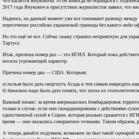
Что касается Януковича, то он никогда не обращался с подобно
2017 года Янукович в присутствии журналистов заявил, что вво
Надеюсь, на данный момент уже все понимают разницу между в
пересечение российско-украинской границы без какого-либо о
Но это ещё не все. Сейчас скажу страшно неприятную для укр
Тартусе.
Итак, причина номер раз — это ИГИЛ. Который пока действител
носила угрожающий характер.
Причина номер два — США. Которым:
а) нельзя было дать свергнуть Асада и тем самым навредить н
б) банально надо было дать понять, что эпоха их геополитичес
Важный нюанс: за время американских бомбардировок террито
только в случае, если они скоординированы с действиями сухо
единственной силой в Сирии, которая реально сражается с ИГ
время — они оказались совершенно точными. Таким образом, р
А теперь давайте подумаем, возможен ли был такой сценарий 