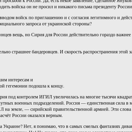
й просьбой к России. Да, есть некое заявление, сделанное Януко
дить войска он не просил и никакого письма президенту России 
водом войск по приглашению и с согласия легитимного и дейст
фициального запроса от украинской стороны?
аинцев вещь, но Сирия для России действительно гораздо важнее
ьно страшнее бандеровцев. И скорость распространения этой за
ашим интересам и
кой гегемонии подошла к концу.
рия под контролем ИГИЛ увеличилась на многие тысячи квадра
путных военных подразделений. Россия — единственная сила в м
ИЛ на земле, — сирийской правительственной армией. Эти слова
асчёт России оказался верным.
на Украине? Нет, я понимаю, что в самых смелых фантазиях див