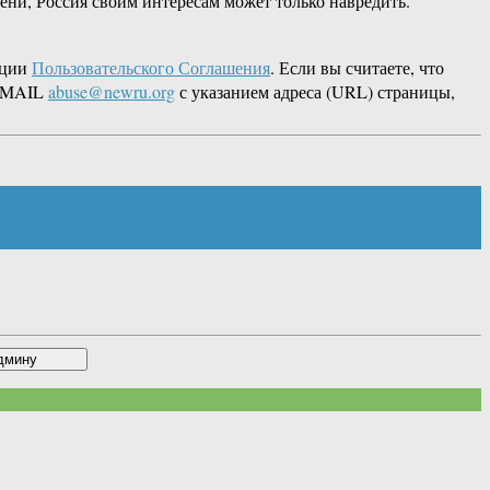
ени, Россия своим интересам может только навредить.
кции
Пользовательского Соглашения
. Если вы считаете, что
 EMAIL
abuse@newru.org
с указанием адреса (URL) страницы,