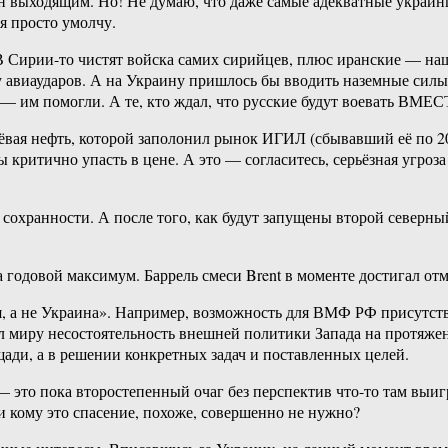
н выходящим. Но! Не думаю, что даже самые адекватные украин
я просто умолчу.
 Сирии-то чистят войска самих сирийцев, плюс иранские — наш
иаударов. А на Украину пришлось бы вводить наземные силы и 
е — им помогли. А те, кто ждал, что русские будут воевать В
шёвая нефть, которой заполонил рынок ИГИЛ (сбывавший её по 20
критично упасть в цене. А это — согласитесь, серьёзная угроза
и сохранности. А после того, как будут запущены второй север
 годовой максимум. Баррель смеси Brent в моменте достигал отм
ия, а не Украина». Например, возможность для ВМФ РФ присутст
азал миру несостоятельность внешней политики Запада на протя
ади, а в решении конкретных задач и поставленных целей.
 это пока второстепенный очаг без перспектив что-то там выигр
 и кому это спасение, похоже, совершенно не нужно?