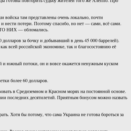
цы готовы повторить судьбу жителей того же Алеппо. Про
и войска там представлены очень локально, почти
нести потери. Поэтому спасибо, но нет — сами, всё сами.
МЕСТО НИХ — обломались.
 долларов за бочку и добывавший в день 45 000 баррелей).
 как всей российской экономике, так и благосостоянию её
ный и южный потоки, он и вовсе окажется ненужным куском
етки более 60 долларов.
вовать в Средиземном и Красном морях на постоянной основе.
жении последних десятилетий. Приятным бонусом можно назвать
ать. Хотя бы потому, что сама Украина не готова бороться за