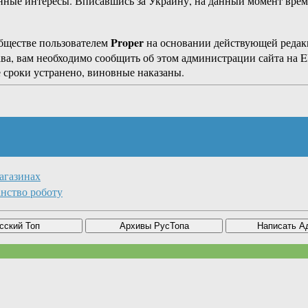
енные интересы. Вписавшись за Украину, на данный момент врем
Proper
бществе пользователем
на основании действующей реда
ава, вам необходимо сообщить об этом администрации сайта на
 сроки устранено, виновные наказаны.
агазинах
нство роботу