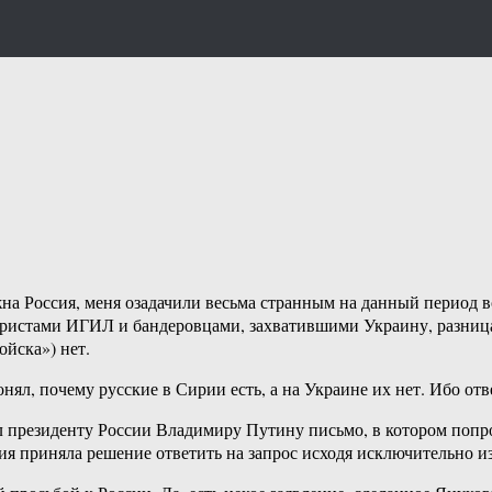
жна Россия, меня озадачили весьма странным на данный период 
рористами ИГИЛ и бандеровцами, захватившими Украину, разница
йска») нет.
 понял, почему русские в Сирии есть, а на Украине их нет. Ибо о
л президенту России Владимиру Путину письмо, в котором попро
ия приняла решение ответить на запрос исходя исключительно и