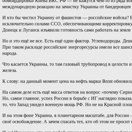
бомбардировки Киева ВКС РФ — не кажутся чем-то из ряда во
международную реакцию на зачистку Украины от бандеровцев 
И кто бы чистил Украину от фашистов — российские войска? В
исключительно силами ССО, обеспечивающими корректировку ав
Донецк и Луганск изъявили готовность сами работать на земл
Но и это ещё не все. Есть ещё один фактор. Углеводороды. Де
При таком раскладе российские энергоресурсы имели все шансы 
народа.
Что касается Украины, то там газовый трубопровод в целости 
железа.
К слову: на данный момент цена на нефть марки Brent обновила
На самом деле есть ещё масса ответов на вопрос «почему Сир
Но, самое главное, успех России в борьбе с ИГ наглядно пок
то, что Запад увидел военную мощь РФ. Но не на Красной площ
И на этом фоне Украина, в планетарном масштабе, для России —
своё освобождение. А зачем спасать тех, кто об этом не просит