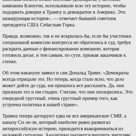
кампании Клинтон, использовали всю эту историю, чтобы
подорвать доверие к Трампу и демократии в Америке. Это
шокирующая история», — отмечает бывший советник
президента США Себастьян Горка.
Правда, возможно, так и не вскрылась бы, если бы участники
специальной комиссии конгресса не обратились в суд, требуя
раскрыть данные о финансировании компании, которая
готовила досье, и тем самым, по сути, прижав заказчиков к
стенке.
Об этом накануне заявил и сам Дональд Трамп: «Демократы
всегда отрицали это. Но теперь, когда стало ясно, что дело
может дойти до суда, им пришлось все рассказать. Да, они
признали это и им стыдно. Считаю, что они опозорились. Это
очередной грустный, очень грустный пример того, как
устроена политика в нашей стране».
Трампа теперь цитируют едва не все американские СМИ, а
каналу Си-эн-эн, который наиболее рьяно разжигал
антироссийскую истерию, приходится выворачиваться из
неловкой ситуации. Аналитики пытаются внушить зрителям: