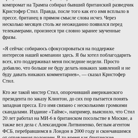
компромат на Трампа собирал бывший британский разведчик
Кристофер Стил. Правда, после того как его имя всплыло в
прессе, британец в прямом смысле слова исчез. Через
несколько месяцев столь же неожиданно появился перед
телекамерами, произнеся три словно заранее заученные
фразы.
«Я сейчас собираюсь сфокусироваться на поддержке
интересов нашей компании здесь. Я бы хотел поблагодарить
всех, кто поддерживал меня последние недели. Просто
добавлю, что больше не буду делать никаких заявлений и не
буду давать никаких комментариев», — сказал Кристофер
Стил.
Кто же такой мистер Стил, опорочивший американского
президента по заказу Клинтон, до сих пор пытается понять
западная пресса. Его имя связано с несколькими громкими
скандалами. Издание «Таймс», например, выяснило, что Стил
20 лет работал на МИ-6 в британском посольстве в Москве, а
также вел дела с Александром Литвиненко, беглым агентом
ФСБ, перебравшимся в Лондон в 2000 году и скончавшимся
от отравления полонием. В то время как британские