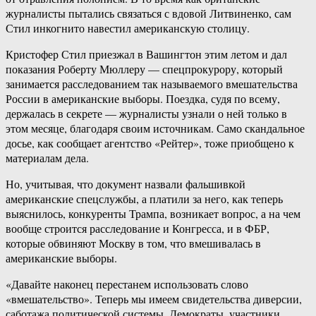
журналисты пытались связаться с вдовой Литвиненко, сам
Стил инкогнито навестил американскую столицу.
Кристофер Стил приезжал в Вашингтон этим летом и дал
показания Роберту Мюллеру — спецпрокурору, который
занимается расследованием так называемого вмешательства
России в американские выборы. Поездка, судя по всему,
держалась в секрете — журналисты узнали о ней только в
этом месяце, благодаря своим источникам. Само скандальное
досье, как сообщает агентство «Рейтер», тоже приобщено к
материалам дела.
Но, учитывая, что документ назвали фальшивкой
американские спецслужбы, а платили за него, как теперь
выяснилось, конкуренты Трампа, возникает вопрос, а на чем
вообще строится расследование и Конгресса, и в ФБР,
которые обвиняют Москву в том, что вмешивалась в
американские выборы.
«Давайте наконец перестанем использовать слово
«вмешательство». Теперь мы имеем свидетельства диверсии,
саботажа политической системы. Демократы, участники