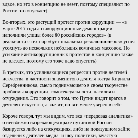
вдвое, но это в концепцию не лезет, поэтому специалист по
России это опускает).
Во-вторых, это растущий протест против коррупции — «в
марте 2017 года антикоррупционные демонстрации
наполнили улицы более 80 российских городов» (в
реальности с тех пор «бунт школьных революционеров» успел
усохнуть до нескольких небольших комичных массовок. Но
усыхание антикоррупционных протестов в концепцию также
не влезает, поэтому его тоже надо опустить).
В-третьих, это усиливающиеся репрессии против деятелей
искусства, в частности знаменитого деятеля театра Кирилла
Серебренникова, смело поднимающего в своем творчестве
проблемы коррупции, гомосексуальности, насилия и
отчуждения. Это говорит о том, что Путин видит врагов в
деятелях искусства, а значит, он все менее уверен в себе.
Короче говоря, тут мы видим, что вся «передовая аналитика»
о неизбежно назревающем крахе путинской России
базируется либо на спекуляциях, либо на показушном хайпе
отдельных деятелей медиа- и шоу-политики, зачастую