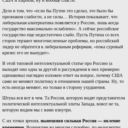
Дело в том, что «если бы Путин это сделал, это было бы
признаком слабости, а не силы… История показывает, что
либеральная альтернатива появляется у России, лишь когда
государство максимально ослаблено». А сейчас российское
государство еще недостаточно слабо. Пусть Путина со всех
сторон терзают многочисленные проблемы, но российский
лидер не обратится к либеральным реформам, «пока суровый
кризис его не вынудит».
В этой типовой интеллектуальной статье про Россию (а
выходят они одна за другой и рассуждения в них примерно
одинаковы) наглядно изложен ответ на вопрос, почему США
сами не меняют политику в отношении нашей страны. Ну, то
есть иногда меняют, но только в сторону ухудшения.
Штука вся вот в чем. Та Россия, которую видят представители
политической интеллектуальной элиты Запада, вовсе не та,
которую видим мы с вами изнутри.
нынешняя сильная Россия — явление
С их точки зрения,
временное
. Возникшее во многом случайно, по недосмотру