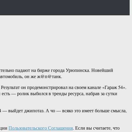
мительно падают на бирже города Урюпинска. Новейший
оавтомобиль, он же ж@п@танк.
езультат он продемонстрировал на своем канале «Гараж 54».
 есть — ролик выбился в тренды ресурса, набрав за сутки
04 — выйдет джипотаз. А чо — всяко это имеет больше смысла,
кции
Пользовательского Соглашения
. Если вы считаете, что