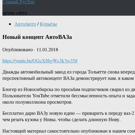
Старый РусТоп
архив сайта
Авто/мото
/
Курьёзы
Новый концепт АвтоВАЗа
Опубликовано
·
11.01.2018
https://youtu.be/OGcX8hgWc3k?t=358
Дважды автомобильный завод из города Тольятти снова впере
перспективный автоконцепт ВАЗа демонстрирует нам, в каком
Блогер из Новосибирска по просьбам подписчиков сварил из д
Пользователи YouTube отметили бессмысленность опыта и задал
около полумиллиона просмотров.
Бесплатно дарю ВАЗу новую идею — приварить к переду ваз-210
чем резать кузова у Нивы, чтобы сделать длинную Ниву.
Настоящий материал самостоятельно опубликован в нашем соо