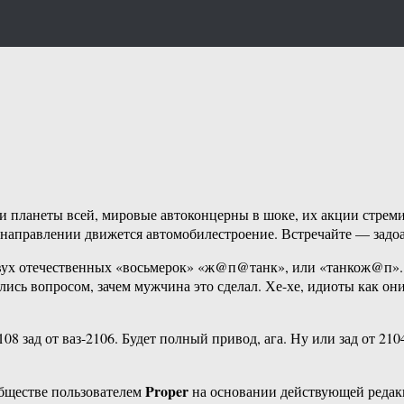
ди планеты всей, мировые автоконцерны в шоке, их акции стре
 направлении движется автомобилестроение. Встречайте — зад
вух отечественных «восьмерок» «ж@п@танк», или «танкож@п». Р
ись вопросом, зачем мужчина это сделал. Хе-хе, идиоты как они
8 зад от ваз-2106. Будет полный привод, ага. Ну или зад от 21
Proper
бществе пользователем
на основании действующей реда