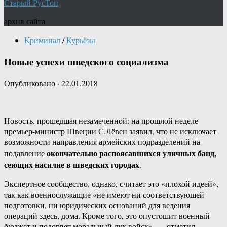
Старый РусТоп
архив сайта
Криминал
/
Курьёзы
Новые успехи шведского социализма
Опубликовано
·
22.01.2018
Новость, прошедшая незамеченной: на прошлой неделе
премьер-министр Швеции С.Лёвен заявил, что не исключает
возможности направления армейских подразделений на
окончательно распоясавшихся уличных банд,
подавление
сеющих насилие в шведских городах
.
Экспертное сообщество, однако, считает это «плохой идеей»,
так как военнослужащие «не имеют ни соответствующей
подготовки, ни юридических оснований для ведения
операций здесь, дома. Кроме того, это опустошит военный
бюджет и подорвет моральный дух войск», — отметил