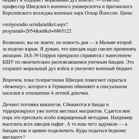
профессор Шведского военного университета и британского
Королевского колледжа военных наук Оскар Йонссон. Цинк:
sverigesradio.se/sida/artikel.aspx?
programid=2054&artikel=6865122
Возможно, вы не знаете, но новость дня — в Мальме второй
за неделю взрыв. Я думаю, что шведам надо смелее применять
авиацию. JAS-39 Grippen прекрасно справятся с нанесением
БШУ по окончательно распоясавшимся уличным бандам. Это
сохранит моральный дух войск и увеличит военный бюджет.
Впрочем, пока толерастники Швеции помогают скрыться
«беженцу», которого в Германии обвиняют в сексуальном
насилии в отношении 4-летней девочки.
Дичают потомки викингов. Сбиваются в банды и
терроризируют уже почти местных мигрантов. Сдается мне
пора это пресекать особо извращенный методами. Например
выселить всех шведов нафиг. А то ишь чего задумали — к
бандам еще и армию подключить. Куды податься бедному
мигранту?