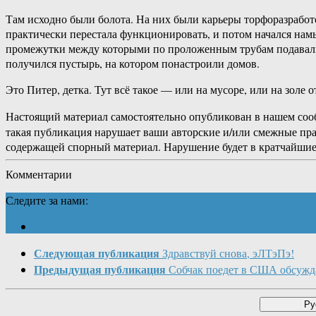
Там исходно были болота. На них были карьеры торфоразработо
практически перестала функционировать, и потом начался нам
промежутки между которыми по проложенным трубам подавали п
получился пустырь, на котором понастроили домов.
Это Питер, детка. Тут всё такое — или на мусоре, или на золе
Настоящий материал самостоятельно опубликован в нашем соо
такая публикация нарушает ваши авторские и/или смежные пр
содержащей спорный материал. Нарушение будет в кратчайшие
Комментарии
Следите за нами:
Следующая публикация
Здравствуй снова, эЛТэПэ!
Предыдущая публикация
Собчак поедет в США обсужд