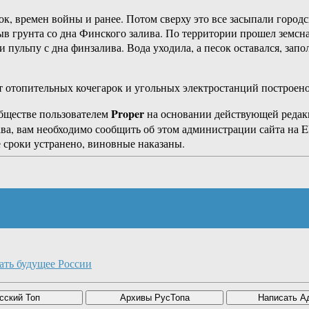
к, времен войны и ранее. Потом сверху это все засыпали город
ыв грунта со дна Финского залива. По территории прошел земсн
ульпу с дна финзалива. Вода уходила, а песок оставался, запо
 от отопительных кочегарок и угольных электростанций построено
Proper
бществе пользователем
на основании действующей реда
ава, вам необходимо сообщить об этом администрации сайта на
 сроки устранено, виновные наказаны.
ать будущее России