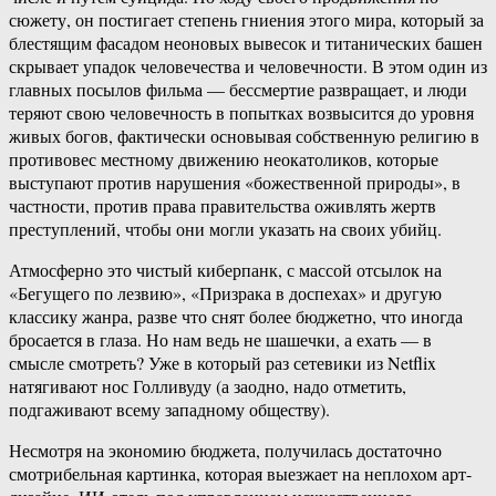
сюжету, он постигает степень гниения этого мира, который за
блестящим фасадом неоновых вывесок и титанических башен
скрывает упадок человечества и человечности. В этом один из
главных посылов фильма — бессмертие развращает, и люди
теряют свою человечность в попытках возвысится до уровня
живых богов, фактически основывая собственную религию в
противовес местному движению неокатоликов, которые
выступают против нарушения «божественной природы», в
частности, против права правительства оживлять жертв
преступлений, чтобы они могли указать на своих убийц.
Атмосферно это чистый киберпанк, с массой отсылок на
«Бегущего по лезвию», «Призрака в доспехах» и другую
классику жанра, разве что снят более бюджетно, что иногда
бросается в глаза. Но нам ведь не шашечки, а ехать — в
смысле смотреть? Уже в который раз сетевики из Netflix
натягивают нос Голливуду (а заодно, надо отметить,
подгаживают всему западному обществу).
Несмотря на экономию бюджета, получилась достаточно
смотрибельная картинка, которая выезжает на неплохом арт-