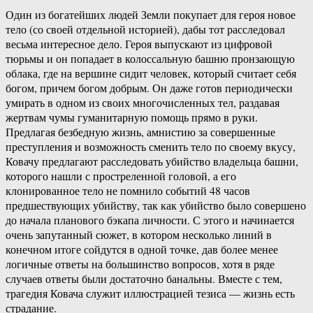
Один из богатейших людей Земли покупает для героя новое
тело (со своей отдельной историей), дабы тот расследовал
весьма интересное дело. Героя выпускают из цифровой
тюрьмы и он попадает в колоссальную башню пронзающую
облака, где на вершине сидит человек, который считает себя
богом, причем богом добрым. Он даже готов периодически
умирать в одном из своих многочисленных тел, раздавая
жертвам чумы гуманитарную помощь прямо в руки.
Предлагая безбедную жизнь, амнистию за совершенные
преступления и возможность сменить тело по своему вкусу,
Ковачу предлагают расследовать убийство владельца башни,
которого нашли с простреленной головой, а его
клонированное тело не помнило событий 48 часов
предшествующих убийству, так как убийство было совершено
до начала планового бэкапа личности. С этого и начинается
очень запутанный сюжет, в котором несколько линий в
конечном итоге сойдутся в одной точке, дав более менее
логичные ответы на большинство вопросов, хотя в ряде
случаев ответы были достаточно банальны. Вместе с тем,
трагедия Ковача служит иллюстрацией тезиса — жизнь есть
страдание.