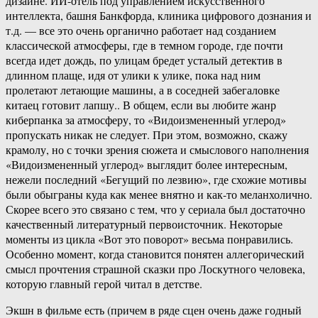
дизайне. ИИ-отель под управлением искусственного
интеллекта, башня Банкфорда, клиника цифрового дознания и
т.д. — все это очень органично работает над созданием
классической атмосферы, где в темном городе, где почти
всегда идет дождь, по улицам бредет усталый детектив в
длинном плаще, идя от улики к улике, пока над ним
пролетают летающие машины, а в соседней забегаловке
китаец готовит лапшу.. В общем, если вы любите жанр
киберпанка за атмосферу, то «Видоизмененный углерод»
пропускать никак не следует. При этом, возможно, скажу
крамолу, но с точки зрения сюжета и смыслового наполнения
«Видоизмененный углерод» выглядит более интересным,
нежели последний «Бегущий по лезвию», где схожие мотивы
были обыграны куда как менее внятно и как-то меланхолично.
Скорее всего это связано с тем, что у сериала был достаточно
качественный литературный первоисточник. Некоторые
моменты из цикла «Вот это поворот» весьма понравились.
Особенно момент, когда становится понятен аллегорический
смысл прочтения страшной сказки про Лоскутного человека,
которую главный герой читал в детстве.
Экшн в фильме есть (причем в ряде сцен очень даже годный