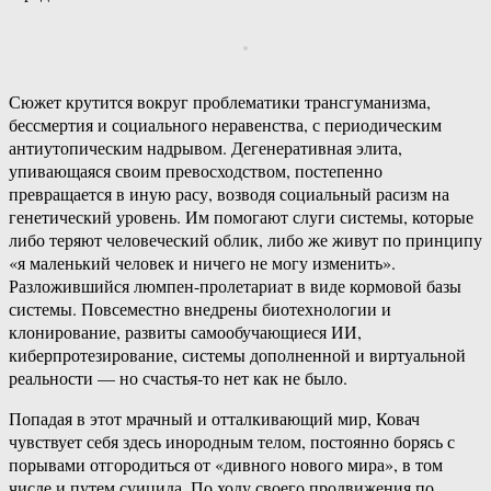
Сюжет крутится вокруг проблематики трансгуманизма,
бессмертия и социального неравенства, с периодическим
антиутопическим надрывом. Дегенеративная элита,
упивающаяся своим превосходством, постепенно
превращается в иную расу, возводя социальный расизм на
генетический уровень. Им помогают слуги системы, которые
либо теряют человеческий облик, либо же живут по принципу
«я маленький человек и ничего не могу изменить».
Разложившийся люмпен-пролетариат в виде кормовой базы
системы. Повсеместно внедрены биотехнологии и
клонирование, развиты самообучающиеся ИИ,
киберпротезирование, системы дополненной и виртуальной
реальности — но счастья-то нет как не было.
Попадая в этот мрачный и отталкивающий мир, Ковач
чувствует себя здесь инородным телом, постоянно борясь с
порывами отгородиться от «дивного нового мира», в том
числе и путем суицида. По ходу своего продвижения по