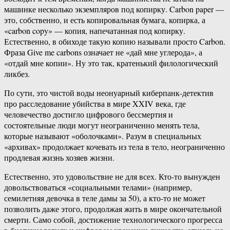
машинке несколько экземпляров под копирку. Carbon paper —
это, собственно, и есть копировальная бумага, копирка, а
«carbon copy» — копия, напечатанная под копирку.
Естественно, в обиходе такую копию называли просто Carbon.
Фраза Give me carbons означает не «дай мне углерода», а
«отдай мне копии». Ну это так, кратенький филологический
ликбез.
По сути, это чистой воды неонуарный киберпанк-детектив
про расследование убийства в мире XXIV века, где
человечество достигло цифрового бессмертия и
состоятельные люди могут неограниченно менять тела,
которые называют «оболочками». Разум в специальных
«архивах» продолжает кочевать из тела в тело, неограниченно
продлевая жизнь хозяев жизни.
Естественно, это удовольствие не для всех. Кто-то вынужден
довольствоваться «социальными телами» (например,
семилетняя девочка в теле дамы за 50), а кто-то не может
позволить даже этого, продолжая жить в мире окончательной
смерти. Само собой, достижение технологического прогресса