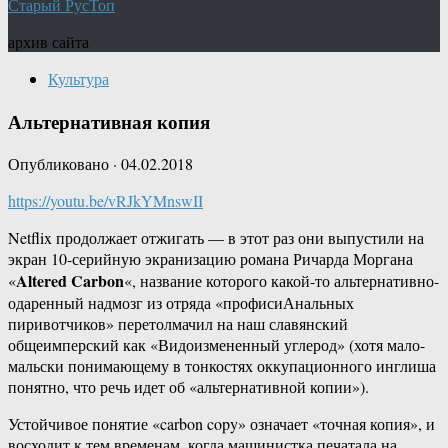
Старый РусТоп
архив сайта
Культура
Альтернативная копия
Опубликовано
·
04.02.2018
https://youtu.be/vRJkYMnswII
Netflix продолжает отжигать — в этот раз они выпустили на
экран 10-серийную экранизацию романа Ричарда Моргана
Altered Carbon
«
«, название которого какой-то альтернативно-
одаренный надмозг из отряда «профисиАнальных
пиривотчиков» перетолмачил на наш славянский
общеимперский как «Видоизмененный углерод» (хотя мало-
мальски понимающему в тонкостях оккупационного инглиша
понятно, что речь идет об «альтернативной копии»).
Устойчивое понятие «carbon copy» означает «точная копия», и
восходит к тем временам, когда машинистка печатала на