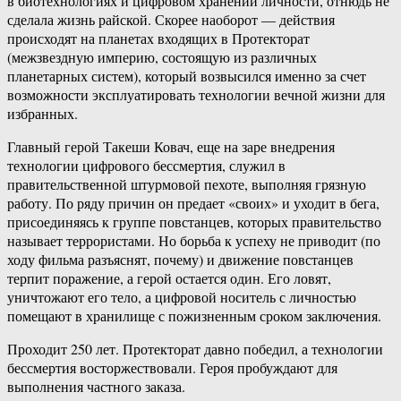
в биотехнологиях и цифровом хранении личности, отнюдь не
сделала жизнь райской. Скорее наоборот — действия
происходят на планетах входящих в Протекторат
(межзвездную империю, состоящую из различных
планетарных систем), который возвысился именно за счет
возможности эксплуатировать технологии вечной жизни для
избранных.
Главный герой Такеши Ковач, еще на заре внедрения
технологии цифрового бессмертия, служил в
правительственной штурмовой пехоте, выполняя грязную
работу. По ряду причин он предает «своих» и уходит в бега,
присоединяясь к группе повстанцев, которых правительство
называет террористами. Но борьба к успеху не приводит (по
ходу фильма разъяснят, почему) и движение повстанцев
терпит поражение, а герой остается один. Его ловят,
уничтожают его тело, а цифровой носитель с личностью
помещают в хранилище с пожизненным сроком заключения.
Проходит 250 лет. Протекторат давно победил, а технологии
бессмертия восторжествовали. Героя пробуждают для
выполнения частного заказа.