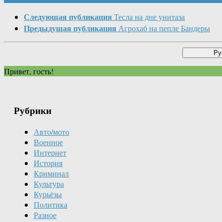
Следующая публикация
Тесла на дне унитаза
Предыдущая публикация
Агрохаб на пепле Бандеры
Привет, гость!
Рубрики
Авто/мото
Военное
Интернет
История
Криминал
Культура
Курьёзы
Политика
Разное