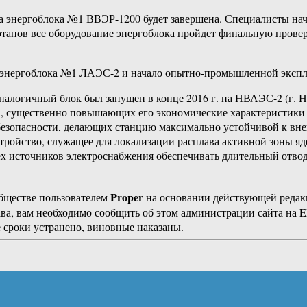
а энергоблока №1 ВВЭР-1200 будет завершена. Специалисты нач
тапов все оборудование энергоблока пройдет финальную провер
 энергоблока №1 ЛАЭС-2 и начало опытно-промышленной эксплу
аналогичный блок был запущен в конце 2016 г. на НВАЭС-2 (г.
в, существенно повышающих его экономические характеристики 
безопасности, делающих станцию максимально устойчивой к вне
ойство, служащее для локализации расплава активной зоны ядер
х источников электроснабжения обеспечивать длительный отвод 
Proper
бществе пользователем
на основании действующей реда
ава, вам необходимо сообщить об этом администрации сайта на
 сроки устранено, виновные наказаны.