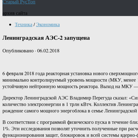
Старый РусТоп
архив сайта
Техника
/
Экономика
Ленинградская АЭС-2 запущена
Опубликовано
·
06.02.2018
6 февраля 2018 года реакторная установка нового сверхмощно
минимально контролируемый уровень мощности (МКУ, менее 1%)
устойчивую нейтронную мощность реактора. Выход на МКУ — э
Директор Ленинградской АЭС Владимир Перегуда сказал: «Сим
количество электроэнергии в 1 трлн кВтч. Коллектив Ленингр
рождение самого мощного энергоблока в семье Ленинградской
В соответствии с программой физического пуска в течение бл
1%. Эти исследования позволят уточнить полученные при расч
функционирования защит, блокировок и всей системы ядерно-ф