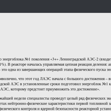
го энергоблока №1 поколения «3+» Ленинградской АЭС-2 (входи
. В реакторе началась управляемая цепная реакция деления: а
то одна из завершающих операций этапа физического пуска эн
волично, что этот год ЛАЭС начала с большого достижения – в
адской АЭС в установленные сроки подготовил энергоблок №1 к
 АЭС, которому предстоит приумножить это достижение».
ижайшей недели специалисты проведут целый ряд физических эк
етах нейтронно-физические характеристики первой топливной за
изического контроля и ядерной безопасности реакторной устано