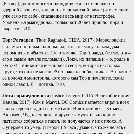
(Батлер), длинноногими блондинками со степенью по
ядерной физике и, конечно, американской науке (что смешно
уже само по себе), спасающей весь мир от катастрофы.
Уровень «Армагеддона», только вот 20 лет прошло, пора и
вырасти. 1/10.
Тор: Рагнарёк
(Thor: Ragnarok, США, 2017). Марвеловские
фильмы настолько одинаковы, что я не могу толком даже
вспомнить, о чём этот. Ну, о том же. Тор (правда, без молота –
его в самом начале поломали), Локи, их папаша и – о, рояль в
кустах! – внезапная всесильная сестра, которая настолько
крута, что они не могли её положить вообще никак. А в конце
её положил монстрила, которого сам Тор в начале положил
одной левой. Л = логика. 3/10.
Лига справедливости
(Justice League, США-Великобритания-
Канада, 2017). Как и Marvel, DC Comics пытается впрячь всех
своих героев в одни и те же сани. И вот они все – Бэтмен,
Аквамен, Чудо-женщина и другие – мучительно криво
пытаются собраться в паззл, но получается у них плохо. А
Супермен-то умер. И герои 1,5 часа думают, что же делать с
грядущим апокалипсисом, а потом вдруг говорят: ой, бл@, а