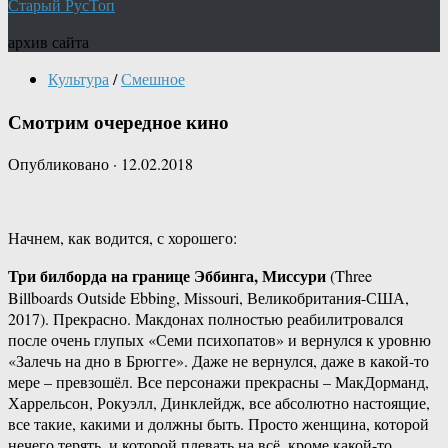
Старый РусТоп
архив сайта
Культура
/
Смешное
Смотрим очередное кино
Опубликовано
·
12.02.2018
Начнем, как водится, с хорошего:
Три билборда на границе Эббинга, Миссури
(Three
Billboards Outside Ebbing, Missouri, Великобритания-США,
2017). Прекрасно. Макдонах полностью реабилитровался
после очень глупых «Семи психопатов» и вернулся к уровню
«Залечь на дно в Брюгге». Даже не вернулся, даже в какой-то
мере – превзошёл. Все персонажи прекрасны – МакДорманд,
Харрельсон, Рокуэлл, Динклейдж, все абсолютно настоящие,
все такие, какими и должны быть. Просто женщина, которой
нечего терять, и которой плевать на всё, кроме какой-то