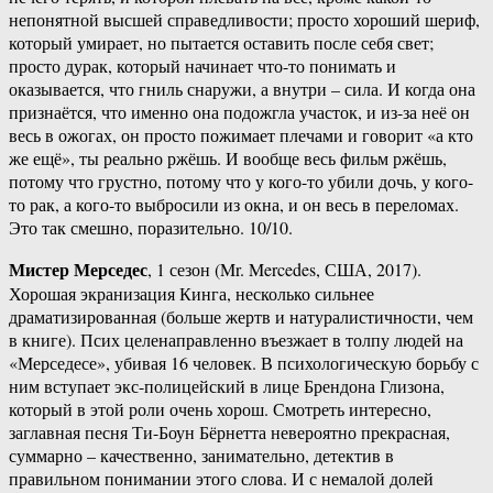
непонятной высшей справедливости; просто хороший шериф,
который умирает, но пытается оставить после себя свет;
просто дурак, который начинает что-то понимать и
оказывается, что гниль снаружи, а внутри – сила. И когда она
признаётся, что именно она подожгла участок, и из-за неё он
весь в ожогах, он просто пожимает плечами и говорит «а кто
же ещё», ты реально ржёшь. И вообще весь фильм ржёшь,
потому что грустно, потому что у кого-то убили дочь, у кого-
то рак, а кого-то выбросили из окна, и он весь в переломах.
Это так смешно, поразительно. 10/10.
Мистер Мерседес
, 1 сезон (Mr. Mercedes, США, 2017).
Хорошая экранизация Кинга, несколько сильнее
драматизированная (больше жертв и натуралистичности, чем
в книге). Псих целенаправленно въезжает в толпу людей на
«Мерседесе», убивая 16 человек. В психологическую борьбу с
ним вступает экс-полицейский в лице Брендона Глизона,
который в этой роли очень хорош. Смотреть интересно,
заглавная песня Ти-Боун Бёрнетта невероятно прекрасная,
суммарно – качественно, занимательно, детектив в
правильном понимании этого слова. И с немалой долей