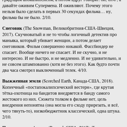
давайте оживим Супермена. И оживляют. Почему этого
нельзя было сделать в первых 30 секундах фильма… ну,
фильма бы не было. 2/10.
Снеговик
(The Snowman, Великобритния-США-Швеция,
2017). Скучноватый и не то чтобы логичный детектив про
маньяка, который убивает женщин, а потом делает
снеговиков. Фильм совершенно никакой. Фассбиндер не
спасает. Вообще ничего не спасает. И не скучно, и не
интересно. И не быстро, и не медленно. И не удивительно, и
не совсем штампованно (хотя не без этого). Как будто почти
два часа смотрел выключенный телек. 4/10.
Выжженная земля
(Scorched Earth, Канада-США, 2018).
Копеечный «постапокалипсический вестерн», где крутая
тётка-охотница на бандитов внедряется в банду самого
жестокого из них. Сюжета толком в фильме нет, цель
внедрения непонятна (она могла его сходу прирезать, и всё,
чего тянуть-то), низкобюджетник классический, одна штука.
2/10.