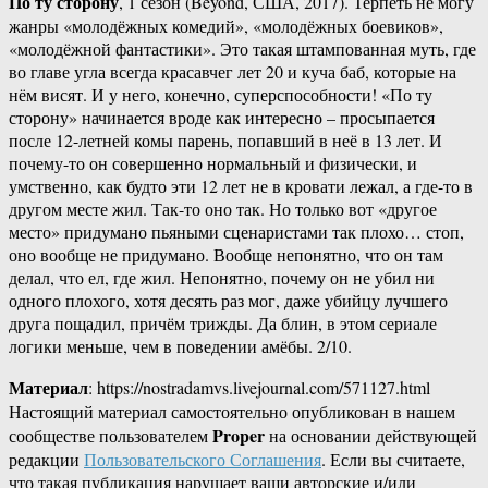
По ту сторону
, 1 сезон (Beyond, США, 2017). Терпеть не могу
жанры «молодёжных комедий», «молодёжных боевиков»,
«молодёжной фантастики». Это такая штампованная муть, где
во главе угла всегда красавчег лет 20 и куча баб, которые на
нём висят. И у него, конечно, суперспособности! «По ту
сторону» начинается вроде как интересно – просыпается
после 12-летней комы парень, попавший в неё в 13 лет. И
почему-то он совершенно нормальный и физически, и
умственно, как будто эти 12 лет не в кровати лежал, а где-то в
другом месте жил. Так-то оно так. Но только вот «другое
место» придумано пьяными сценаристами так плохо… стоп,
оно вообще не придумано. Вообще непонятно, что он там
делал, что ел, где жил. Непонятно, почему он не убил ни
одного плохого, хотя десять раз мог, даже убийцу лучшего
друга пощадил, причём трижды. Да блин, в этом сериале
логики меньше, чем в поведении амёбы. 2/10.
Материал
: https://nostradamvs.livejournal.com/571127.html
Настоящий материал самостоятельно опубликован в нашем
Proper
сообществе пользователем
на основании действующей
редакции
Пользовательского Соглашения
. Если вы считаете,
что такая публикация нарушает ваши авторские и/или