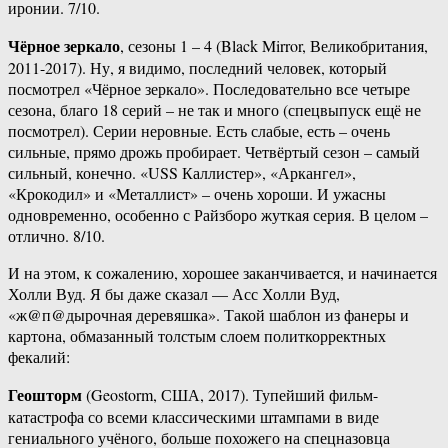
иронии. 7/10.
Чёрное зеркало
, сезоны 1 – 4 (Black Mirror, Великобритания,
2011-2017). Ну, я видимо, последний человек, который
посмотрел «Чёрное зеркало». Последовательно все четыре
сезона, благо 18 серий – не так и много (спецвыпуск ещё не
посмотрел). Серии неровные. Есть слабые, есть – очень
сильные, прямо дрожь пробирает. Четвёртый сезон – самый
сильный, конечно. «USS Каллистер», «Аркангел»,
«Крокодил» и «Металлист» – очень хороши. И ужасны
одновременно, особенно с Райзборо жуткая серия. В целом –
отлично. 8/10.
И на этом, к сожалению, хорошее заканчивается, и начинается
Холли Вуд. Я бы даже сказал — Асс Холли Вуд,
«ж@п@дырочная деревяшка». Такой шаблон из фанеры и
картона, обмазанный толстым слоем политкорректных
фекалий:
Геошторм
(Geostorm, США, 2017). Тупейший фильм-
катастрофа со всеми классическими штампами в виде
гениального учёного, больше похожего на спецназовца