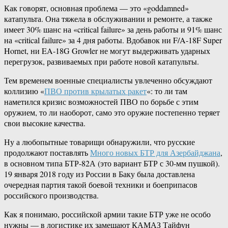
Как говорят, основная проблема — это «goddamned»
катапульта. Она тяжела в обслуживании и ремонте, а также
имеет 30% шанс на «critical failure» за день работы и 91% шанс
на «critical failure» за 4 дня работы. Вдобавок ни F/A-18F Super
Hornet, ни EA-18G Growler не могут выдерживать ударных
перегрузок, развиваемых при работе новой катапульты.
Тем временем военные специалисты увлеченно обсуждают
коллизию «
ПВО против крылатых ракет
«: то ли там
наметился кризис возможностей ПВО по борьбе с этим
оружием, то ли наоборот, само это оружие постепенно теряет
свои высокие качества.
Ну а любопытные товарищи обнаружили, что русские
продолжают поставлять
Много новых БТР для Азербайджана
,
в основном типа БТР-82А (это вариант БТР с 30-мм пушкой).
19 января 2018 году из России в Баку была доставлена
очередная партия такой боевой техники и боеприпасов
российского производства.
Как я понимаю, российской армии такие БТР уже не особо
нужны — в логистике их замещают КАМАЗ Тайфун