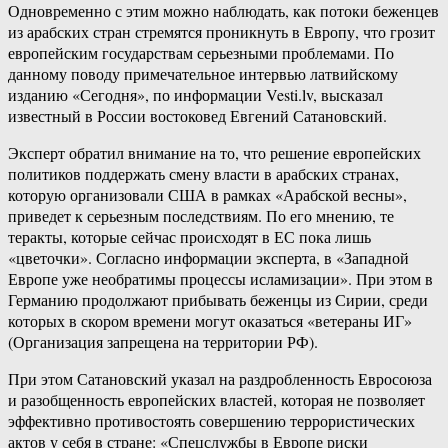
Одновременно с этим можно наблюдать, как потоки беженцев
из арабских стран стремятся проникнуть в Европу, что грозит
европейским государствам серьезными проблемами. По
данному поводу примечательное интервью латвийскому
изданию «Сегодня», по информации Vesti.lv, высказал
известный в России востоковед Евгений Сатановский.
Эксперт обратил внимание на то, что решение европейских
политиков поддержать смену власти в арабских странах,
которую организовали США в рамках «Арабской весны»,
приведет к серьезным последствиям. По его мнению, те
теракты, которые сейчас происходят в ЕС пока лишь
«цветочки». Согласно информации эксперта, в «Западной
Европе уже необратимы процессы исламизации». При этом в
Германию продолжают прибывать беженцы из Сирии, среди
которых в скором времени могут оказаться «ветераны ИГ»
(Организация запрещена на территории РФ).
При этом Сатановский указал на раздробленность Евросоюза
и разобщенность европейских властей, которая не позволяет
эффективно противостоять совершению террористических
актов у себя в стране: «Спецслужбы в Европе риски