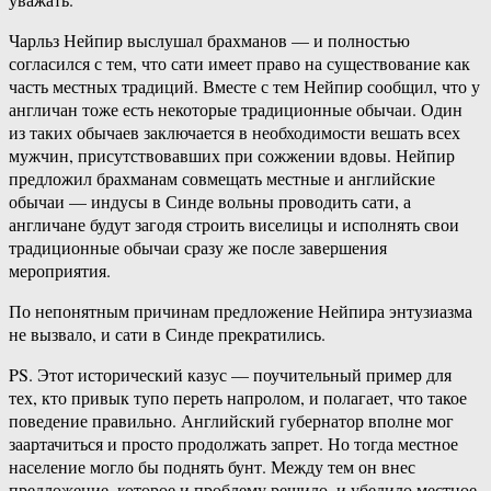
Чарльз Нейпир выслушал брахманов — и полностью
согласился с тем, что сати имеет право на существование как
часть местных традиций. Вместе с тем Нейпир сообщил, что у
англичан тоже есть некоторые традиционные обычаи. Один
из таких обычаев заключается в необходимости вешать всех
мужчин, присутствовавших при сожжении вдовы. Нейпир
предложил брахманам совмещать местные и английские
обычаи — индусы в Синде вольны проводить сати, а
англичане будут загодя строить виселицы и исполнять свои
традиционные обычаи сразу же после завершения
мероприятия.
По непонятным причинам предложение Нейпира энтузиазма
не вызвало, и сати в Синде прекратились.
PS. Этот исторический казус — поучительный пример для
тех, кто привык тупо переть напролом, и полагает, что такое
поведение правильно. Английский губернатор вполне мог
заартачиться и просто продолжать запрет. Но тогда местное
население могло бы поднять бунт. Между тем он внес
предложение, которое и проблему решило, и убедило местное