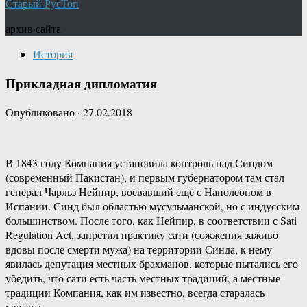
Старый РусТоп
архив сайта
История
Прикладная дипломатия
Опубликовано
·
27.02.2018
В 1843 году Компания установила контроль над Синдом
(современный Пакистан), и первым губернатором там стал
генерал Чарльз Нейпир, воевавший ещё с Наполеоном в
Испании. Синд был областью мусульманской, но с индусским
большинством. После того, как Нейпир, в соответствии с Sati
Regulation Act, запретил практику сати (сожжения заживо
вдовы после смерти мужа) на территории Синда, к нему
явилась депутация местных брахманов, которые пытались его
убедить, что сати есть часть местных традиций, а местные
традиции Компания, как им известно, всегда старалась
уважать.