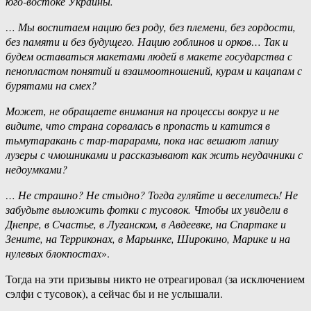
юго-востоке Украины.
… Мы воспитаем нацию без роду, без племени, без гордости,
без памяти и без будущего. Нацию гоблинов и орков… Так и
будем оставаться макетами людей в макете государства с
пенопластом понятий и взаимоотношений, курам и кацапам с
бурятами на смех?
Может, не обращаете внимания на процессы вокруг и не
видите, что страна сорвалась в пропасть и катится в
тьмутаракань с тар-тарарами, пока нас вешают лапшу
лузеры с чмошниками и рассказывают как жить неудачники с
недоумками?
… Не страшно? Не стыдно? Тогда гуляйте и веселитесь! Не
забудьте выложить фотки с тусовок. Чтобы их увидели в
Днепре, в Счастье, в Луганском, в Авдеевке, на Спартаке и
Зените, на Терриконах, в Марьинке, Широкино, Марике и на
нулевых блокпостах
».
Тогда на эти призывы никто не отреагировал (за исключением
сэлфи с тусовок), а сейчас бы и не услышали.