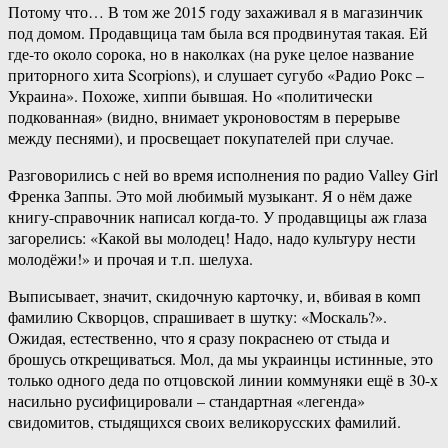
Потому что… В том же 2015 году захаживал я в магазинчик
под домом. Продавщица там была вся продвинутая такая. Ей
где-то около сорока, но в наколках (на руке целое название
приторного хита Scorpions), и слушает сугубо «Радио Рокс –
Украина». Похоже, хиппи бывшая. Но «политически
подкованная» (видно, внимает укроновостям в перерыве
между песнями), и просвещает покупателей при случае.
Разговорились с ней во время исполнения по радио Valley Girl
Френка Заппы. Это мой любимый музыкант. Я о нём даже
книгу-справочник написал когда-то. У продавщицы аж глаза
загорелись: «Какой вы молодец! Надо, надо культуру нести
молодёжи!» и прочая и т.п. шелуха.
Выписывает, значит, скидочную карточку, и, вбивая в комп
фамилию Скворцов, спрашивает в шутку: «Москаль?».
Ожидая, естественно, что я сразу покраснею от стыда и
брошусь открещиваться. Мол, да мы украинцы истинные, это
только одного деда по отцовской линии коммуняки ещё в 30-х
насильно русифицировали – стандартная «легенда»
свидомитов, стыдящихся своих великорусских фамилий.