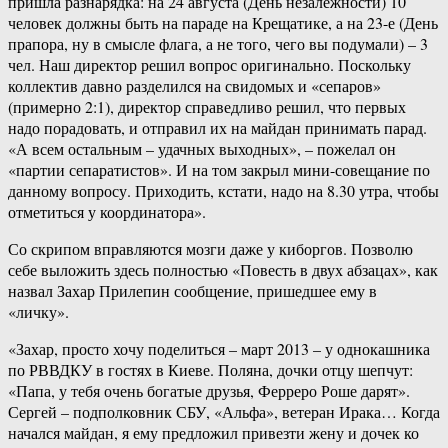
пришла разнарядка: на 24 августа (День незалежности) 10
человек должны быть на параде на Крещатике, а на 23-е (День
прапора, ну в смысле флага, а не того, чего вы подумали) – 3
чел. Наш директор решил вопрос оригинально. Поскольку
коллектив давно разделился на свидомых и «сепаров»
(примерно 2:1), директор справедливо решил, что первых
надо порадовать, и отправил их на майдан принимать парад.
«А всем остальным – удачных выходных», – пожелал он
«партии сепаратистов». И на том закрыл мини-совещание по
данному вопросу. Приходить, кстати, надо на 8.30 утра, чтобы
отметиться у координатора».
Со скрипом вправляются мозги даже у киборгов. Позволю
себе выложить здесь полностью «Повесть в двух абзацах», как
назвал Захар Прилепин сообщение, пришедшее ему в
«личку».
«Захар, просто хочу поделиться – март 2013 – у однокашника
по РВВДКУ в гостях в Киеве. Поляна, дочки отцу шепчут:
«Папа, у тебя очень богатые друзья, Ферреро Роше дарят».
Сергей – подполковник СБУ, «Альфа», ветеран Ирака… Когда
начался майдан, я ему предложил привезти жену и дочек ко