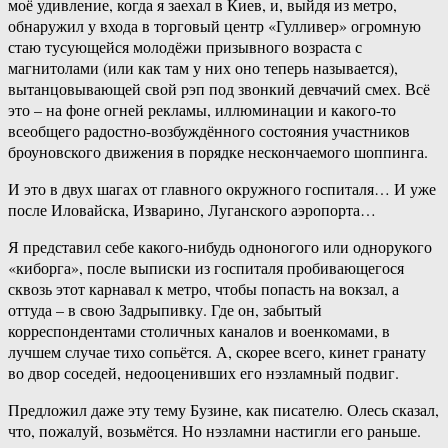
моё удивление, когда я заехал в Киев, и, выйдя из метро,
обнаружил у входа в торговый центр «Гулливер» огромную
стаю тусующейся молодёжи призывного возраста с
магнитолами (или как там у них оно теперь называется),
вытанцовывающей свой рэп под звонкий девчачий смех. Всё
это – на фоне огней рекламы, иллюминации и какого-то
всеобщего радостно-возбуждённого состояния участников
броуновского движения в порядке нескончаемого шоппинга.
И это в двух шагах от главного окружного госпиталя… И уже
после Иловайска, Изварино, Луганского аэропорта…
Я представил себе какого-нибудь одноногого или однорукого
«киборга», после выписки из госпиталя пробивающегося
сквозь этот карнавал к метро, чтобы попасть на вокзал, а
оттуда – в свою Задрыпивку. Где он, забытый
корреспондентами столичных каналов и военкомами, в
лучшем случае тихо сопьётся. А, скорее всего, кинет гранату
во двор соседей, недооценивших его нэзламный подвиг.
Предложил даже эту тему Бузине, как писателю. Олесь сказал,
что, пожалуй, возьмётся. Но нэзламни настигли его раньше.