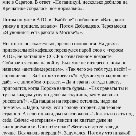
мне в Саратов. В ответ: «Не паникуй, несколько дебилов на
Крещатике собралось, всё нормально».
Потом он уже в АТО, в “Вайбере” сообщение: «Вата, кого
увижу в прицеле, завалю». Потом Дебальцево. Через месяц:
«Я уволился, есть работа в Москве?»».
Но это голос, скажем так, зрелого поколения. На днях в
привокзальной кафешке перекнулся парой слов с «героем
АТО», не заставшим СССР в сознательном возрасте.
Собирается снова на войну. Был мне не интересен, пока не
назвался «антибандеровцем». «Так чего же тебя туда несёт? –
спрашиваю. – За Потроха воевать?». «Десантура заднюю не
даёт, – с апломбом отрезает. – Да и гранат оттуда навезу,
пригодятся, когда Пороха валить будем». «Так гранаты ты и
тут на каждом углу по дешёвке скупишь, зачем жизнью
рисковать?». «Да пацаны на передке остались, надо им
помочь». «Ладно, вижу, если голову оторвёт, для тебя не
страшно. А если инвалидом на всю жизнь? Лежать и ссать под
себя. Сейчас «ветеранам» пенсии не хватает даже на
калоприёмники. Оно тебе надо? Женись и детей заведи
лучше. Вся жизнь впереди!». Задумался. Потому что никакой