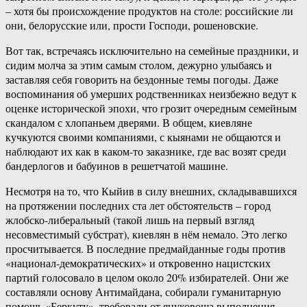
– хотя бы происхождение продуктов на столе: российские ли
они, белорусские или, прости Господи, рошеновские.
Вот так, встречаясь исключительно на семейные праздники, и
сидим молча за этим самым столом, дежурно улыбаясь и
заставляя себя говорить на бездонные темы погоды. Даже
воспоминания об умерших родственниках неизбежно ведут к
оценке исторической эпохи, что грозит очередным семейным
скандалом с хлопаньем дверями. В общем, киевляне
кучкуются своими компаниями, с кыянами не общаются и
наблюдают их как в каком-то заказнике, где вас возят среди
бандерлогов и бабуинов в решетчатой машине.
Несмотря на то, что Кыйив в силу внешних, складывавшихся
на протяжении последних ста лет обстоятельств – город
жлобско-либеральный (такой лишь на первый взгляд
несовместимый субстрат), киевлян в нём немало. Это легко
просчитывается. В последние предмайданные годы против
«национал-демократических» и откровенно нацистских
партий голосовало в целом около 20% избирателей. Они же
составляли основу Антимайдана, собирали гуманитарную
помощь «Беркуту», требовали от януковоща выполнения