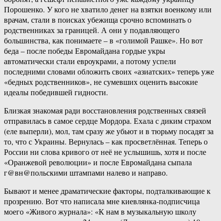
Порошенко. У кого не хватило денег на взятки военкому или
врачам, стали в поисках убежища срочно вспоминать о
родственниках за границей. А они у подавляющего
большинства, как понимаете – в «голимой Рашке». Но вот
беда – после победы Евромайдана гордые укры
автоматически стали евроукрами, а потому успели
последними словами обложить своих «азиатских» теперь уже
«бедных родственников», не сумевших оценить высокие
идеалы победившей гидности.
Близкая знакомая ради восстановления родственных связей
отправилась в самое сердце Мордора. Ехала с диким страхом
(еле выперли), мол, там сразу же убьют и в тюрьму посадят за
то, что с Украины. Вернулась – как просветлённая. Теперь о
России ни слова кривого от неё не услышишь, хотя и после
«Оранжевой революции» и после Евромайдана сыпала
г@вн@польскими штампами налево и направо.
Бывают и менее драматические факторы, подталкивающие к
прозрению. Вот что написала мне киевлянка-подписчица
моего «Живого журнала»: «К нам в музыкальную школу