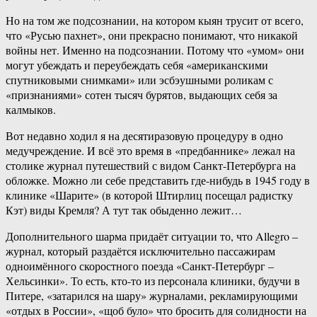
Но на том же подсознании, на котором кыян трусит от всего,
что «Русью пахнет», они прекрасно понимают, что никакой
войны нет. Именно на подсознании. Потому что «умом» они
могут убеждать и переубеждать себя «американскими
спутниковыми снимками» или эсбэушными роликам с
«признаниями» сотен тысяч бурятов, выдающих себя за
калмыков.
Вот недавно ходил я на десятиразовую процедуру в одно
медучреждение. И всё это время в «предбаннике» лежал на
столике журнал путешествий с видом Санкт-Петербурга на
обложке. Можно ли себе представить где-нибудь в 1945 году в
клинике «Шарите» (в которой Штирлиц посещал радистку
Кэт) виды Кремля? А тут так обыденно лежит…
Дополнительного шарма придаёт ситуации то, что Allegro –
журнал, который раздаётся исключительно пассажирам
одноимённого скоростного поезда «Санкт-Петербург –
Хельсинки». То есть, кто-то из персонала клиники, будучи в
Питере, «затарился на шару» журналами, рекламирующими
«отдых в России», «щоб було» что бросить для солидности на