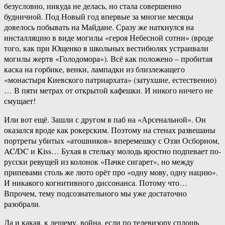
безусловно, никуда не делась, но стала совершенно
будничной. Под Новый год впервые за многие месяцы
довелось побывать на Майдане. Сразу же наткнулся на
инсталляцию в виде могилы «героя Небесной сотни» (вроде
того, как при Ющенко в школьных вестибюлях устраивали
могилы жертв «Голодомора»). Всё как положено – пробитая
каска на горбике, венки, лампадки из близлежащего
«монастыря Киевского патриархата» (затухшие, естественно)
… В пяти метрах от открытой кафешки. И никого ничего не
смущает!
Или вот ещё. Зашли с другом в паб на «Арсенальной». Он
оказался вроде как рокерским. Поэтому на стенах развешаны
портреты убитых «атошников» вперемешку с Оззи Осборном,
AC/DC и Kiss… Бухая в стельку молодь яростно подпевает по-
русски ревущей из колонок «Пачке сигарет», но между
припевами столь же люто орёт про «одну мову, одну нацию».
И никакого когнитивного диссонанса. Потому что…
Впрочем, тему подсознательного мы уже достаточно
разобрали.
Да и какая, к лешему, война, если по телевизору сплошь