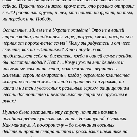
сейчас. Практически никого, кроме тех, кто реально отправил
в АТО родню или друзей, и тех, кто пашет на фронт, на тыл,
на передок и на Победу.
Остальные: эй, вы не в Украине живёте? Это не в вашей
стране война, артобстрелы, горе, разруха, слёзы, похороны и
чёрная от пороха-пепла земля? Чему вы радуетесь и от чего
скачете, как на «Титанике»? Кто-нибудь из вас
представляет себя на дискотеке, когда в вашей семье погибло
бы полсотни людей? Нет? …Кому нужны эти дешёвые и
никчёмные «вы наши герои, молимся за вас, вернитесь
живыми, герои не вмирають», когда у огромного количества
живущих на этой земле в этой стране нет ни грамма, ни
капли и ни тени уважения к реальным героям, защищающим
честь, достоинство и независимость страны с оружием в
руках?
Нужно было заставить эту страну почтить память
погибших ребят сутками молчания. Не минутой. Сутками.
Как минимум. А по-хорошему – до окончания военных
действий против сепаратистов и российских наёмников на