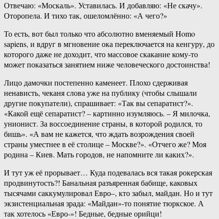
Отвечаю: «Москаль». Уставилась. И добавляю: «Не скачу».
Оторопела. И тихо так, ошеломлённо: «А чего?»
То есть, вот был только что абсолютно вменяемый Homo
sapiens, и вдруг в мгновение ока переключается на кенгуру, до
которого даже не доходит, что массовое скакание кому-то
может показаться занятием ниже человеческого достоинства!
Лицо дамочки постепенно каменеет. Плохо сдерживая
ненависть, чеканя слова уже на публику (чтобы слышали
другие покупатели), спрашивает: «Так вы сепаратист?».
«Какой ещё сепаратист? – картинно изумляюсь. – Я милочка,
унионист. За воссоединение страны, в которой родился, то
бишь». «А вам не кажется, что ждать возрождения своей
страны уместнее в её столице – Москве?». «Отчего же? Моя
родина – Киев. Мать городов, не напомните ли каких?».
И тут уж её прорывает… Куда подевалась вся такая рокерская
продвинутость?! Банальная разъяренная бабище, каковых
тысячами саккумулировал Евро–, кто забыл, майдан. Но и тут
экзистенциальная зрада: «Майдан»-то понятие тюркское. А
так хотелось «Евро-»! Бедные, бедные орийци!