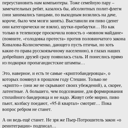
переустановить нам компьютеры. Тоже семейную пару –
замечательных ребят, казалось бы, абсолютных полит-флегм
(они занимались танцами, по выходным возились на даче,
короче, было чем мозги занять). Выставили им пиво (денег
они категорически не взяли), шутки-прибаутки… Но как
только в телевизоре проскочила новость о «мовном майдане»
(помните, «голодовка протеста» против половинчатого закона
Кивалова-Колиснеченко, дающего пусть птичьи, но хоть
какие-то права русскоязычному населению), в глазах наших
добрейших друзей сразу появилась сталь. И понеслись прямо
из подкорки пропагандистские штампы…
Это, наверное, и есть те самые «криптобандеровцы», о
которых помянул в прошлом году Стешин. Только не
«крипто-» (они же не скрывают своих убеждений), а, скорее,
латентные. А большего, чем подсознание, для формирования
стихийного бандеровца и не надо. Живут себе мирно, пиво
пьют, колбасу поедают, «95-й квартал» смотрят… Пока
вопрос ребром не станет.
А он ведь ещё станет. Не зря же Пьер-Потрошитель закон «о
реинтеграции» подписал…