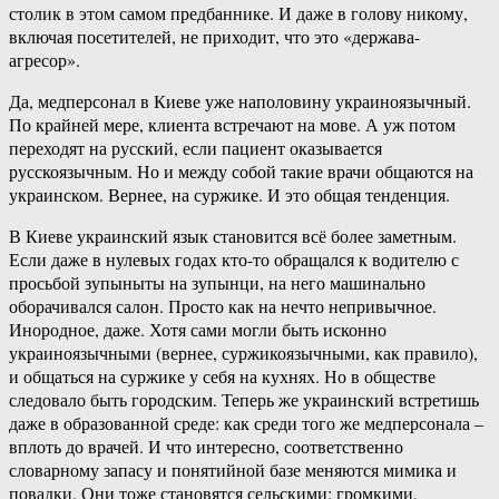
столик в этом самом предбаннике. И даже в голову никому,
включая посетителей, не приходит, что это «держава-
агресор».
Да, медперсонал в Киеве уже наполовину украиноязычный.
По крайней мере, клиента встречают на мове. А уж потом
переходят на русский, если пациент оказывается
русскоязычным. Но и между собой такие врачи общаются на
украинском. Вернее, на суржике. И это общая тенденция.
В Киеве украинский язык становится всё более заметным.
Если даже в нулевых годах кто-то обращался к водителю с
просьбой зупыныты на зупынци, на него машинально
оборачивался салон. Просто как на нечто непривычное.
Инородное, даже. Хотя сами могли быть исконно
украиноязычными (вернее, суржикоязычными, как правило),
и общаться на суржике у себя на кухнях. Но в обществе
следовало быть городским. Теперь же украинский встретишь
даже в образованной среде: как среди того же медперсонала –
вплоть до врачей. И что интересно, соответственно
словарному запасу и понятийной базе меняются мимика и
повадки. Они тоже становятся сельскими: громкими,