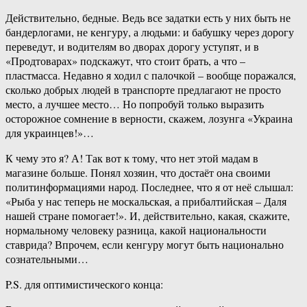
Действительно, бедные. Ведь все задатки есть у них быть не
бандерлогами, не кенгуру, а людьми: и бабушку через дорогу
переведут, и водителям во дворах дорогу уступят, и в
«Продтоварах» подскажут, что стоит брать, а что –
пластмасса. Недавно я ходил с палочкой – вообще поражался,
сколько добрых людей в транспорте предлагают не просто
место, а лучшее место… Но попробуй только выразить
осторожное сомнение в верности, скажем, лозунга «Украина
для украинцев!»…
К чему это я? А! Так вот к тому, что нет этой мадам в
магазине больше. Понял хозяин, что достаёт она своими
политинформациями народ. Последнее, что я от неё слышал:
«Рыба у нас теперь не москальская, а прибалтийская – Даля
нашей стране помогает!». И, действительно, какая, скажите,
нормальному человеку разница, какой национальности
ставрида? Впрочем, если кенгуру могут быть национально
сознательными…
P.S. для оптимистического конца: