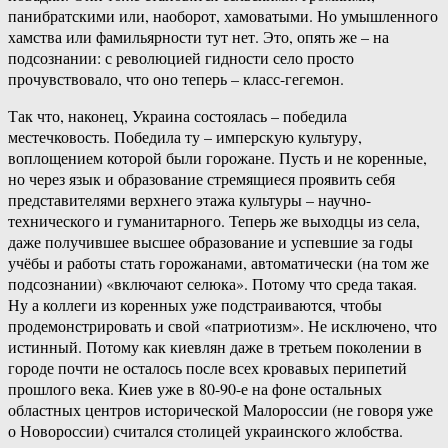
панибратскими или, наоборот, хамоватыми. Но умышленного
хамства или фамильярности тут нет. Это, опять же – на
подсознании: с революцией гидности село просто
прочувствовало, что оно теперь – класс-гегемон.
Так что, наконец, Украина состоялась – победила
местечковость. Победила ту – имперскую культуру,
воплощением которой были горожане. Пусть и не коренные,
но через язык и образование стремящиеся проявить себя
представителями верхнего этажа культуры – научно-
технического и гуманитарного. Теперь же выходцы из села,
даже получившее высшее образование и успевшие за годы
учёбы и работы стать горожанами, автоматически (на том же
подсознании) «включают селюка». Потому что среда такая.
Ну а коллеги из коренных уже подстраиваются, чтобы
продемонстрировать и свой «патриотизм». Не исключено, что
истинный. Потому как киевлян даже в третьем поколении в
городе почти не осталось после всех кровавых перипетий
прошлого века. Киев уже в 80-90-е на фоне остальных
областных центров исторической Малороссии (не говоря уже
о Новороссии) считался столицей украинского жлобства.