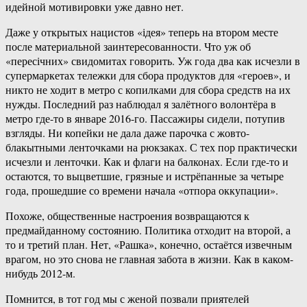
идейной мотивировки уже давно нет.
Даже у открытых нацистов «ідея» теперь на втором месте
после материальной заинтересованности. Что уж об
«пересічних» свидомитах говорить. Уж года два как исчезли в
супермаркетах тележки для сбора продуктов для «героев», и
никто не ходит в метро с копилками для сбора средств на их
нужды. Последний раз наблюдал я залётного волонтёра в
метро где-то в январе 2016-го. Пассажиры сидели, потупив
взгляды. Ни копейки не дала даже парочка с жовто-
блакытными ленточками на рюкзаках. С тех пор практически
исчезли и ленточки. Как и флаги на балконах. Если где-то и
остаются, то выцветшие, грязные и истрёпанные за четыре
года, прошедшие со времени начала «отпора оккупации».
Похоже, общественные настроения возвращаются к
предмайданному состоянию. Политика отходит на второй, а
то и третий план. Нет, «Рашка», конечно, остаётся извечным
врагом, но это снова не главная забота в жизни. Как в каком-
нибудь 2012-м.
Помнится, в тот год мы с женой позвали приятелей