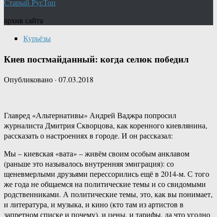
Старый РусТоп
архив сайта
Курьёзы
Киев постмайданный: когда селюк победил
Опубликовано
·
07.03.2018
Главред «Альтернативы» Андрей Ваджра попросил
журналиста Дмитрия Скворцова, как коренного киевлянина,
рассказать о настроениях в городе. И он рассказал:
Мы – киевская «вата» – живём своим особым анклавом
(раньше это называлось внутренняя эмиграция): со
щеневмерлыми друзьями перессорились ещё в 2014-м. С того
же года не общаемся на политические темы и со свидомыми
родственниками. А политические темы, это, как вы понимает,
и литература, и музыка, и кино (кто там из артистов в
запретном списке и почему), и цены, и тарифы, да что угодно