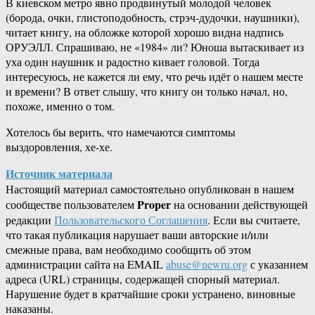
В киевском метро явно продвинутый молодой человек
(борода, очки, глистоподобность, стрэч-дудочки, наушники),
читает книгу, на обложке которой хорошо видна надпись
ОРУЭЛЛ. Спрашиваю, не «1984» ли? Юноша вытаскивает из
уха один наушник и радостно кивает головой. Тогда
интересуюсь, не кажется ли ему, что речь идёт о нашем месте
и времени? В ответ слышу, что книгу он только начал, но,
похоже, именно о том.
Хотелось бы верить, что намечаются симптомы
выздоровления, хе-хе.
Источник материала
Настоящий материал самостоятельно опубликован в нашем
Proper
сообществе пользователем
на основании действующей
редакции
Пользовательского Соглашения
. Если вы считаете,
что такая публикация нарушает ваши авторские и/или
смежные права, вам необходимо сообщить об этом
администрации сайта на EMAIL
abuse@newru.org
с указанием
адреса (URL) страницы, содержащей спорный материал.
Нарушение будет в кратчайшие сроки устранено, виновные
наказаны.