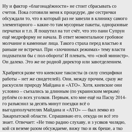
Ну и фактор «благонадёжности» не стоит сбрасывать со
счетов. Пока готовили меня к процедуре, две сестрички
обсуждали то, что в который раз не завезли в клинику самого
элементарного – какие-то там мусорные пакеты, одноразовые
перчатки и т.п. Я пошутил на тот счёт, что это пани Супрун
ещё медреформу не начала. В ответ моментальное гробовое
молчание и каменные лица. Такого страха перед властью я
раньше не встречал. При «злочинных режимах» тему власти
подхватили бы с пол-оборота! И плевать, что «свой министр».
Он далеко. Это же не родной директор или завотделением.
Храбрятся разве что киевские таксисты (в силу специфики
работы – нет же свидетелей). Они, между прочим, сразу же
раскусили природу Майдана и «АТО». Хотя, киевские они
условно – съехались за длинным (по украинским меркам)
рублём со всех уголков. Первым, кто мне ещё на Пасху 2014-
го разъяснил за десять минут поездки всё о
выгодополучателях Майдана и «АТО» — был лемко из
Закарпатской области. Спрашиваю его, откуда он всё это
знает. Отвечает: «Не тико радию слухаву, и з усяков чилядю,
кой ся веземе разом обсуждаеме, вижу тко и як бреше, а тко