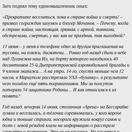
Зато поднял тему единомышленник оных:
«
Прекратите веселиться, пока в стране война и смерть! –
призвал сограждан шоумен и блогер Мочанов. – Почему, когда
в стране война, настоящая, грязная, с артой, танками,
обстрелами, смертью, у вас как не праздник, так выходной?
13 июня – у меня в телефоне одно за другим приглашения на
тусовки, на пляжи, дискотеки… Ровно год назад сбили в небе
над Луганском наш Ил, на борту которого находилось 40
десантников 25-й Днепропетровской аэромобильной бригады и
9 членов экипажа… А на утро, 14-го, спустя меньше чем 12
часов, в Мариуполе расстреляли УАЗ-«буханку», в результате
чего погибло ещё пять пограничников. Мы за полсуток
потеряли 54 защитника Родины… И как относимся к их
памяти?
Год назад, вечером 14 июня, столичная «Арена» на Бессарабке
гуляла и веселилась, а тёлочки соревновались, у кого короче
юбка и тоньше стринги, носороги кружили вокруг самок и
болт с левой резьбой клали на информацию о расстреле
самолёта и погранцов. Это их не касалось. Не касается и