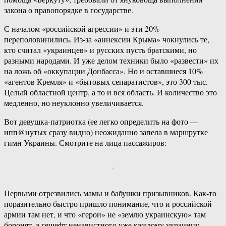
закона о правопорядке в государстве.
С началом «российской агрессии» и эти 20%
переполовинились. Из-за «аннексии Крыма» чокнулись те,
кто считал «украинцев» и русских пусть братскими, но
разными народами. И уже делом техники было «развести» их
на ложь об «оккупации Донбасса». Но и оставшиеся 10%
«агентов Кремля» и «бытовых сепаратистов», это 300 тыс.
Целый областной центр, а то и вся область. И количество это
медленно, но неуклонно увеличивается.
Вот девушка-патриотка (ее легко определить на фото —
ипп@нутых сразу видно) неожиданно запела в маршрутке
гимн Украины. Смотрите на лица пассажиров:
Первыми отрезвились мамы и бабушки призывников. Как-то
поразительно быстро пришло понимание, что и российской
армии там нет, и что «герои» не «землю украинскую» там
боронят, а гешефт ненавистного уже каждому украинцу