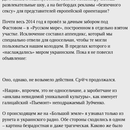
развлекательные шоу, а на бигбордах рекламы «безпечного
сексу» для представителей европейской ориентации?
Почти весь 2014 год я провёл за дачным забором под
Фастовом – в «Русском мире», построенном в отдельно взятом
участке. Исключение составил аппендикс, который мы
специально отвели для односельчан, чтобы те могли
пользоваться нашим колодцем. В пределах которого и
«наслаждались» миром украинским. Пока я не повесил
объявление:
Оно, однако, не возымело действия. Ср@ч продолжался.
«Нация», впрочем, это не односельчане, а заробитчане из
«анклава невидимой уникальной культуры», как именует
галицайский «Пьемонт» неподражаемый Зубченко.
О происходящем же на «Большой земле» я узнавал только из
рунета и украинского радио. Обе стороны сходились в одном
– картина безрадостная и даже трагическая. Каково же было