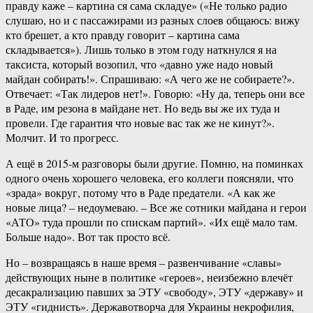
правду каже – картина ся сама складуе» («Не только радио
слушаю, но и с пассажирами из разных слоев общаюсь: вижу
кто брешет, а кто правду говорит – картина сама
складывается»). Лишь только в этом году наткнулся я на
таксиста, который возопил, что «давно уже надо новый
майдан собирать!». Спрашиваю: «А чего же не собираете?».
Отвечает: «Так лидеров нет!». Говорю: «Ну да, теперь они все
в Раде, им резона в майдане нет. Но ведь вы же их туда и
провели. Где гарантия что новые вас так же не кинут?».
Молчит. И то прогресс.
А ещё в 2015-м разговоры были другие. Помню, на поминках
одного очень хорошего человека, его коллеги поясняли, что
«зрада» вокруг, потому что в Раде предатели. «А как же
новые лица? – недоумеваю. – Все же сотники майдана и герои
«АТО» туда прошли по спискам партий». «Их ещё мало там.
Больше надо». Вот так просто всё.
Но – возвращаясь в наше время – развенчивание «славы»
действующих ныне в политике «героев», неизбежно влечёт
десакрализацию павших за ЭТУ «свободу», ЭТУ «державу» и
ЭТУ «гиднисть». Державотворча для Украины некрофилия,