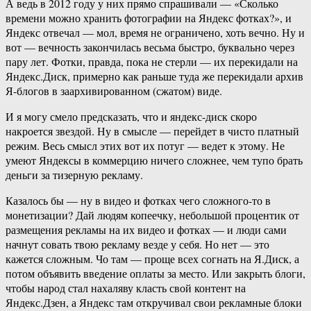
А ведь в 2012 году у них прямо спрашивали — «Сколько
времени можно хранить фотографии на Яндекс фотках?», и
Яндекс отвечал — мол, время не ограничено, хоть вечно. Ну и
вот — вечность закончилась весьма быстро, буквально через
пару лет. Фотки, правда, пока не стерли — их перекидали на
Яндекс.Диск, примерно как раньше туда же перекидали архив
Я-блогов в заархивированном (сжатом) виде.
И я могу смело предсказать, что и яндекс-диск скоро
накроется звездой. Ну в смысле — перейдет в чисто платный
режим. Весь смысл этих вот их потуг — ведет к этому. Не
умеют Яндексы в коммерцию ничего сложнее, чем тупо брать
деньги за тизерную рекламу.
Казалось бы — ну в видео и фотках чего сложного-то в
монетизации? Дай людям копеечку, небольшой процентик от
размещения рекламы на их видео и фотках — и люди сами
начнут совать твою рекламу везде у себя. Но нет — это
кажется сложным. Чо там — проще всех согнать на Я.Диск, а
потом объявить введение оплаты за место. Или закрыть блоги,
чтобы народ стал нахаляву класть свой контент на
Яндекс.Дзен, а Яндекс там откручивал свои рекламные блоки