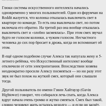
Глюки системы искусственного интеллекта начались
одновременно у многих пользователей. Один из форумчан на
Reddit жалуется, что колонка отказалась выключить свет в
квартире по команде. То есть она выключала свет, но потом
включала его обратно. На третий раз она вообще отказалась
выключить свет и «злобно засмеялась». При этом смех звучал
будто не голосом колонки, а чужим голосом. Несчастного
человека до сих пор бросает в дрожь, когда он вспоминает об
этом.
В ещё одном подобном случае Алекса так напугала жену и 5-
летнего ребёнка, что Искусственный интеллект вообще
отключили от сети электропитания. Впоследствии хозяева
неоднократно просили Алексу посмеяться — но ни разу этот
звук не был похож на жуткий смех, который они слышали
тогда.
Другой пользователь по имени Гэвин Хайтауэр (Gavin
Hightower) говорит, что собирался лечь спать, когда Алекса
вдруг начала очень громко и жутко смеяться. Смех был такой,
словно человеку жить осталось недолго — и если он заснёт,