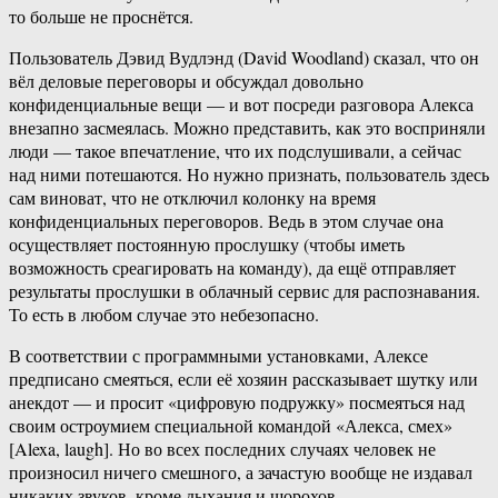
то больше не проснётся.
Пользователь Дэвид Вудлэнд (David Woodland) сказал, что он
вёл деловые переговоры и обсуждал довольно
конфиденциальные вещи — и вот посреди разговора Алекса
внезапно засмеялась. Можно представить, как это восприняли
люди — такое впечатление, что их подслушивали, а сейчас
над ними потешаются. Но нужно признать, пользователь здесь
сам виноват, что не отключил колонку на время
конфиденциальных переговоров. Ведь в этом случае она
осуществляет постоянную прослушку (чтобы иметь
возможность среагировать на команду), да ещё отправляет
результаты прослушки в облачный сервис для распознавания.
То есть в любом случае это небезопасно.
В соответствии с программными установками, Алексе
предписано смеяться, если её хозяин рассказывает шутку или
анекдот — и просит «цифровую подружку» посмеяться над
своим остроумием специальной командой «Алекса, смех»
[Alexa, laugh]. Но во всех последних случаях человек не
произносил ничего смешного, а зачастую вообще не издавал
никаких звуков, кроме дыхания и шорохов.