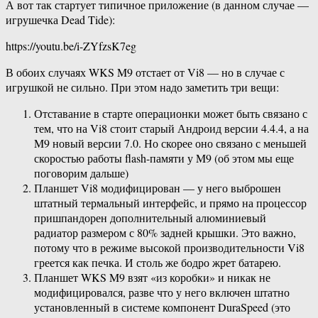
А вот так стартует типичное приложение (в данном случае —
игрушечка Dead Tide):
https://youtu.be/i-ZYfzsK7eg
В обоих случаях WKS M9 отстает от Vi8 — но в случае с
игрушкой не сильно. При этом надо заметить три вещи:
Отставание в старте операционки может быть связано с
тем, что на Vi8 стоит старый Андроид версии 4.4.4, а на
M9 новый версии 7.0. Но скорее оно связано с меньшей
скоростью работы flash-памяти у M9 (об этом мы еще
поговорим дальше)
Планшет Vi8 модифицирован — у него выброшен
штатный термальный интерфейс, и прямо на процессор
пришпандорен дополнительный алюминиевый
радиатор размером с 80% задней крышки. Это важно,
потому что в режиме высокой производительности Vi8
греется как печка. И столь же бодро жрет батарею.
Планшет WKS M9 взят «из коробки» и никак не
модифицировался, разве что у него включен штатно
установленный в системе компонент DuraSpeed (это