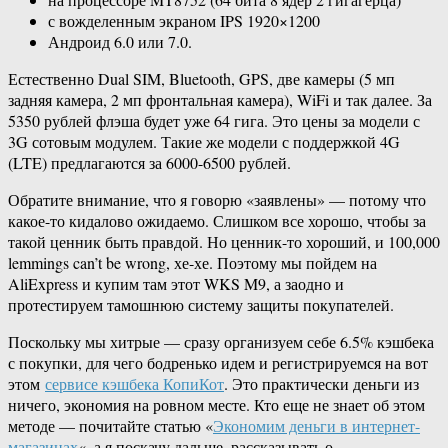
с вожделенным экраном IPS 1920×1200
Андроид 6.0 или 7.0.
Естественно Dual SIM, Bluetooth, GPS, две камеры (5 мп
задняя камера, 2 мп фронтальная камера), WiFi и так далее. За
5350 рублей флэша будет уже 64 гига. Это цены за модели с
3G сотовым модулем. Такие же модели с поддержкой 4G
(LTE) предлагаются за 6000-6500 рублей.
Обратите внимание, что я говорю «заявлены» — потому что
какое-то кидалово ожидаемо. Слишком все хорошо, чтобы за
такой ценник быть правдой. Но ценник-то хороший, и 100,000
lemmings can’t be wrong, хе-хе. Поэтому мы пойдем на
AliExpress и купим там этот WKS M9, а заодно и
протестируем тамошнюю систему защиты покупателей.
Поскольку мы хитрые — сразу организуем себе 6.5% кэшбека
с покупки, для чего бодренько идем и регистрируемся на вот
этом
сервисе кэшбека КопиКот
. Это практически деньги из
ничего, экономия на ровном месте. Кто еще не знает об этом
методе — почитайте статью «
Экономим деньги в интернет-
магазинах
«, а я поскачу дальше, рассказывать о