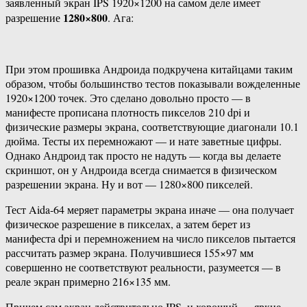
заявленный экран IPS 1920×1200 на самом деле имеет
1280×800
разрешение
. Ага:
При этом прошивка Андроида подкручена китайцами таким
образом, чтобы большинство тестов показывали вожделенные
1920×1200 точек. Это сделано довольно просто — в
манифесте прописана плотность пикселов 210 dpi и
физические размеры экрана, соответствующие диагонали 10.1
дюйма. Тесты их перемножают — и нате заветные цифры.
Однако Андроид так просто не надуть — когда вы делаете
скриншот, он у Андроида всегда снимается в физическом
разрешении экрана. Ну и вот — 1280×800 пикселей.
Тест Aida-64 меряет параметры экрана иначе — она получает
физическое разрешение в пикселах, а затем берет из
манифеста dpi и перемножением на число пикселов пытается
рассчитать размер экрана. Получившиеся 155×97 мм
совершенно не соответствуют реальности, разумеется — в
реале экран примерно 216×135 мм.
Причем сам экран действительно IPS, и хороший — яркие