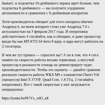
бывает, и подсветка 10-дюймового экрана жрет больше, чем
подсветка 8-дюймового — вы получите ухудшение
автономности в сравнении с 8-дюймовым аппаратом.
Хотя производитель обещает для этого аппарата обычно
Андроид 6, на моем аппарате стоял уже Андроид 7.0 с
актуальностью на 5 февраля 2017 года. И оперативки
действительно 4 гигабайта, как и обещано, и даже процессор
вроде бы как MT-8752 64 бита 8 ядер, и ядра могут работать на
2 гигагерца.
В чем же тут прикол — спросите вы? А он в том, что 4 гига
памяти по скорости работы весьма тормозные, а могучий
процессор в реальности отнюдь не демонстрирует чудес
производительности. Чтобы это оценить — давайте сравним
реальную скорость работы WKS M9 с планшетом Chuwi Vi8
(процессор Intel T-3735F, Quad Core, 1.8 ГГц, 2 гигабайта
оперативки). Вот с такой скоростью у них загружается
операционка:
https://youtu.be/0UVx_wlG_u8