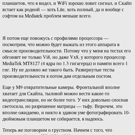
планшетов, что я видел, и WiFi хорошо ловит сигнал, и Скайп
встает как родной — хоть Lite, хоть полный, да и вообще с
софтом на Mediatek проблем меньше всего.
Я потом еще повожусь с профилями процессора —
посмотрим, что можно будет выжать из этого аппарата в
смысле производительности. Потому что у меня на тестах его
обгоняет не только Vi8, но даже Vx8, у которого процессор
MediaTek MT8127 (4 ядра по 1.3 гигагерца) и памяти всего 1
гиг. Ну не должно же такого быть. Развернутые тесты
производительности я потом дам отдельным постом.
Еще у M9 отвратительные камеры. Фронтальной вполне
хватает для Скайпа, тыловой можно вести какие-то
видеотрансляции, но не более того. У них довольно сносная
светосила, но разрешение матрицы — тьфу. Впрочем, это
вполне ожидаемо, и никто в здавом уме фотографировать 10-
дюймовым планшетом не собирается, я надеюсь.
Теперь же поговорим о грустном. Начнем с того, что