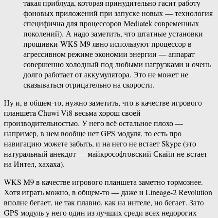
такая приблуда, которая принудительно гасит работу
фоновых приложений при запуске новых — технология
специфична для процессоров Mediatek современных
поколений). А надо заметить, что штатные установки
прошивки WKS M9 явно используют процессор в
агрессивном режиме экономии энергии — аппарат
совершенно холодный под любыми нагрузками и очень
долго работает от аккумулятора. Это не может не
сказываться отрицательно на скорости.
Ну и, в общем-то, нужно заметить, что в качестве игрового
планшета Chuwi Vi8 весьма хорош своей
производительностью. У него всё остальное плохо —
например, в нем вообще нет GPS модуля, то есть про
навигацию можете забыть, и на него не встает Skype (это
натуральный анекдот — майкрософтовский Скайп не встает
на Интел, хахаха).
WKS M9 в качестве игрового планшета заметно тормознее.
Хотя играть можно, в общем-то — даже и Lineage-2 Revolution
вполне бегает, не так плавно, как на интеле, но бегает. Зато
GPS модуль у него один из лучших среди всех недорогих