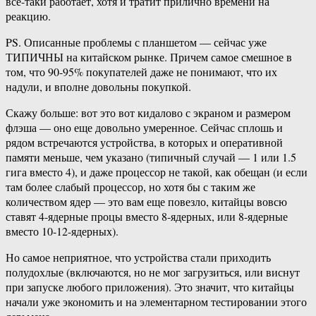
всё-таки работает, хотя и тратит прилично времени на
реакцию.
PS. Описанные проблемы с планшетом — сейчас уже
ТИПИЧНЫ на китайском рынке. Причем самое смешное в
том, что 90-95% покупателей даже не понимают, что их
надули, и вполне довольны покупкой.
Скажу больше: вот это вот кидалово с экраном и размером
флэша — оно еще довольно умеренное. Сейчас сплошь и
рядом встречаются устройства, в которых и оперативной
памяти меньше, чем указано (типичный случай — 1 или 1.5
гига вместо 4), и даже процессор не такой, как обещан (и если
там более слабый процессор, но хотя бы с таким же
количеством ядер — это вам еще повезло, китайцы вовсю
ставят 4-ядерные процы вместо 8-ядерных, или 8-ядерные
вместо 10-12-ядерных).
Но самое неприятное, что устройства стали приходить
полудохлые (включаются, но не мог загрузиться, или виснут
при запуске любого приложения). Это значит, что китайцы
начали уже экономить и на элементарном тестировании этого