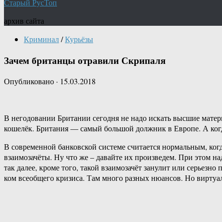
Старый РусТоп
архив сайта
Криминал
/
Курьёзы
Зачем британцы отравили Скрипаля
Опубликовано
·
15.03.2018
В негодовании Британии сегодня не надо искать высшие матер
кошелёк. Британия — самый большой должник в Европе. А ког
В современной банковской системе считается нормальным, ког
взаимозачёты. Ну что же – давайте их произведем. При этом н
так далее, кроме того, такой взаимозачёт занулит или серьез
ком всеобщего кризиса. Там много разных нюансов. Но виртуал