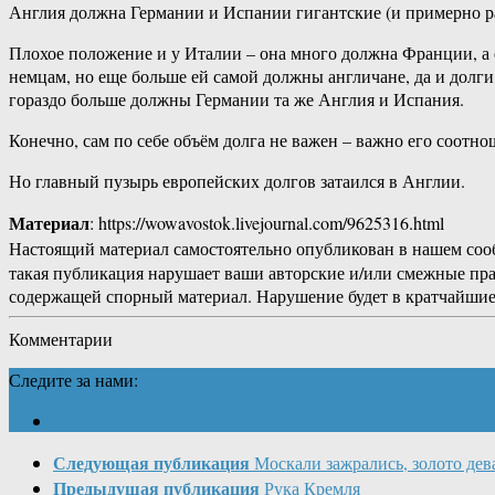
Англия должна Германии и Испании гигантские (и примерно ра
Плохое положение и у Италии – она много должна Франции, а е
немцам, но еще больше ей самой должны англичане, да и долги
гораздо больше должны Германии та же Англия и Испания.
Конечно, сам по себе объём долга не важен – важно его соотн
Но главный пузырь европейских долгов затаился в Англии.
Материал
: https://wowavostok.livejournal.com/9625316.html
Настоящий материал самостоятельно опубликован в нашем соо
такая публикация нарушает ваши авторские и/или смежные пр
содержащей спорный материал. Нарушение будет в кратчайшие
Комментарии
Следите за нами:
Следующая публикация
Москали зажрались, золото дев
Предыдущая публикация
Рука Кремля