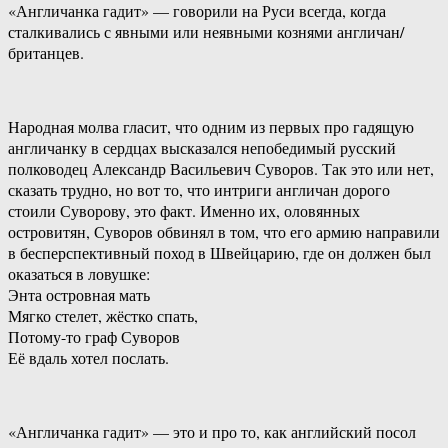
«Англичанка гадит» — говорили на Руси всегда, когда
сталкивались с явными или неявными кознями англичан/
британцев.
Народная молва гласит, что одним из первых про гадящую
англичанку в сердцах высказался непобедимый русский
полководец Александр Васильевич Суворов. Так это или нет,
сказать трудно, но вот то, что интриги англичан дорого
стоили Суворову, это факт. Именно их, оловянных
островитян, Суворов обвинял в том, что его армию направили
в бесперспективный поход в Швейцарию, где он должен был
оказаться в ловушке:
Энта островная мать
Мягко стелет, жёстко спать,
Потому-то граф Суворов
Её вдаль хотел послать.
«Англичанка гадит» — это и про то, как английский посол