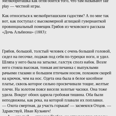
Мелкобриташка как огня боится того, что там называют fair
play — честной игры.
Как относиться к мелкобриташским гадостям? А по мне так
вот, как поступал с высокомерной аглицкой гувернанткой
провинциальный помещик Грябов из чеховского рассказа
«Дочь Альбиона» (1883):
Грябов, большой, толстый человек с очень большой головой,
сидел на песочке, поджав под себя по-турецки ноги, и удил.
Шляпа у него была на затылке, галстук сполз набок. Возле
него стояла высокая, тонкая англичанка с выпуклыми
рачьими глазами и большим птичьим носом, похожим скорей
на крючок, чем на нос. Одета она была в белое кисейное
платье, сквозь которое сильно просвечивали тощие, желтые
плечи. На золотом поясе висели золотые часики. Она тоже
удила. Вокруг обоих царила гробовая тишина. Оба были
неподвижны, как река, на которой плавали их поплавки.
— Охота смертная, да участь горькая! — засмеялся Отцов. —
Здравствуй, Иван Кузьмич!