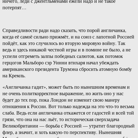
ничего, леди с джентльменами ежели надо и не такое
потерпят…
Справедливости ради надо сказать, что порой англичанка,
когда её самоё сильно прижмёт, и на союз с лапотной Россией
пойдёт, как это случилось во вторую мировую войну. Так
ведь и здесь никакой честной игры и в помине не было, а не
успели отгреметь залпы победных салютов, как потомок
герцогов Мальборо сэр Уинни втихаря начал убеждать
американского президента Трумэна сбросить атомную бомбу
на Кремль.
«Англичанка гадит», может быть по нынешним временам и
не очень политкорректное выражение, но жить оно у нас
будет до тех пор, пока Лондон не изменит свою манеру
отношения к России. Вот только надежда на это что-то весьма
слаба. Ведь если англичанка откажется от гадостей и всей той
грязи, что она на нас льёт, то историческая сверхзадача
Великобритании — борьба с Россией — утратит благородный
флер, а значит, и хоть какую-то перспективу. Нынешняя