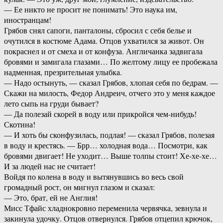
— Ее никто не просит не понимать! Это наука им,
иностранцам!
Грябов снял сапоги, панталоны, сбросил с себя белье и
очутился в костюме Адама. Отцов ухватился за живот. Он
покраснел и от смеха и от конфуза. Англичанка задвигала
бровями и замигала глазами… По желтому лицу ее пробежала
надменная, презрительная улыбка.
— Надо остынуть, — сказал Грябов, хлопая себя по бедрам. —
Скажи на милость, Федор Андреич, отчего это у меня каждое
лето сыпь на груди бывает?
— Да полезай скорей в воду или прикройся чем-нибудь!
Скотина!
— И хоть бы сконфузилась, подлая! — сказал Грябов, полезая
в воду и крестясь. — Брр… холодная вода… Посмотри, как
бровями двигает! Не уходит… Выше толпы стоит! Хе-хе-хе…
И за людей нас не считает!
Войдя по колена в воду и вытянувшись во весь свой
громадный рост, он мигнул глазом и сказал:
— Это, брат, ей не Англия!
Мисс Тфайс хладнокровно переменила червячка, зевнула и
закинула удочку. Отцов отвернулся. Грябов отцепил крючок,