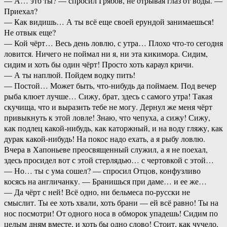
— А… это ты? — спросил Грябов, не отрывая глаз от воды. —
Приехал?
— Как видишь… А ты всё еще своей ерундой занимаешься!
Не отвык еще?
— Кой чёрт… Весь день ловлю, с утра… Плохо что-то сегодня
ловится. Ничего не поймал ни я, ни эта кикимора. Сидим,
сидим и хоть бы один чёрт! Просто хоть караул кричи.
— А ты наплюй. Пойдем водку пить!
— Постой… Может быть, что-нибудь да поймаем. Под вечер
рыба клюет лучше… Сижу, брат, здесь с самого утра! Такая
скучища, что и выразить тебе не могу. Дернул же меня чёрт
привыкнуть к этой ловле! Знаю, что чепуха, а сижу! Сижу,
как подлец какой-нибудь, как каторжный, и на воду гляжу, как
дурак какой-нибудь! На покос надо ехать, а я рыбу ловлю.
Вчера в Хапоньеве преосвященный служил, а я не поехал,
здесь просидел вот с этой стерлядью… с чертовкой с этой…
— Но… ты с ума сошел? — спросил Отцов, конфузливо
косясь на англичанку. — Бранишься при даме… и ее же…
— Да чёрт с ней! Всё одно, ни бельмеса по-русски не
смыслит. Ты ее хоть хвали, хоть брани — ей всё равно! Ты на
нос посмотри! От одного носа в обморок упадешь! Сидим по
целым дням вместе, и хоть бы одно слово! Стоит, как чучело,