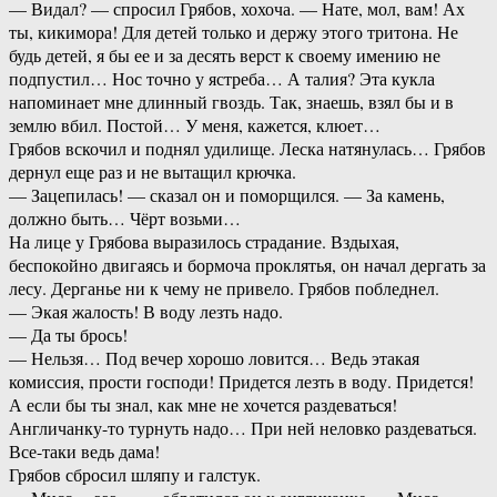
— Видал? — спросил Грябов, хохоча. — Нате, мол, вам! Ах
ты, кикимора! Для детей только и держу этого тритона. Не
будь детей, я бы ее и за десять верст к своему имению не
подпустил… Нос точно у ястреба… А талия? Эта кукла
напоминает мне длинный гвоздь. Так, знаешь, взял бы и в
землю вбил. Постой… У меня, кажется, клюет…
Грябов вскочил и поднял удилище. Леска натянулась… Грябов
дернул еще раз и не вытащил крючка.
— Зацепилась! — сказал он и поморщился. — За камень,
должно быть… Чёрт возьми…
На лице у Грябова выразилось страдание. Вздыхая,
беспокойно двигаясь и бормоча проклятья, он начал дергать за
лесу. Дерганье ни к чему не привело. Грябов побледнел.
— Экая жалость! В воду лезть надо.
— Да ты брось!
— Нельзя… Под вечер хорошо ловится… Ведь этакая
комиссия, прости господи! Придется лезть в воду. Придется!
А если бы ты знал, как мне не хочется раздеваться!
Англичанку-то турнуть надо… При ней неловко раздеваться.
Все-таки ведь дама!
Грябов сбросил шляпу и галстук.