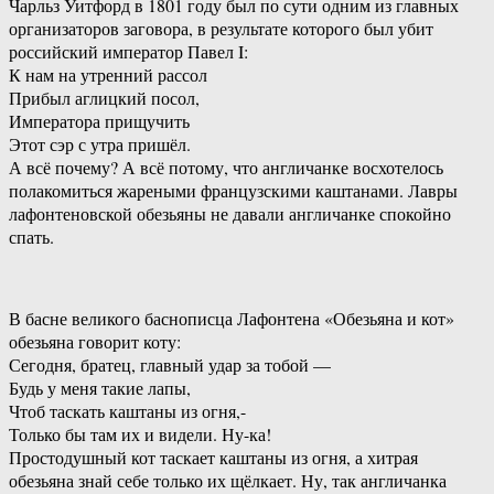
Чарльз Уитфорд в 1801 году был по сути одним из главных
организаторов заговора, в результате которого был убит
российский император Павел I:
К нам на утренний рассол
Прибыл аглицкий посол,
Императора прищучить
Этот сэр с утра пришёл.
А всё почему? А всё потому, что англичанке восхотелось
полакомиться жареными французскими каштанами. Лавры
лафонтеновской обезьяны не давали англичанке спокойно
спать.
В басне великого баснописца Лафонтена «Обезьяна и кот»
обезьяна говорит коту:
Сегодня, братец, главный удар за тобой —
Будь у меня такие лапы,
Чтоб таскать каштаны из огня,-
Только бы там их и видели. Ну-ка!
Простодушный кот таскает каштаны из огня, а хитрая
обезьяна знай себе только их щёлкает. Ну, так англичанка