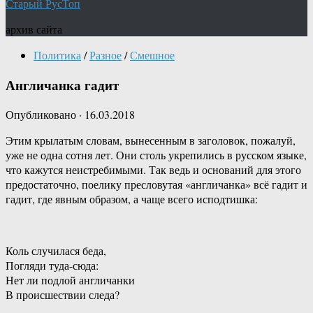
Старый РусТоп
архив сайта
Политика
/
Разное
/
Смешное
Англичанка гадит
Опубликовано
·
16.03.2018
Этим крылатым словам, вынесенным в заголовок, пожалуй,
уже не одна сотня лет. Они столь укрепились в русском языке,
что кажутся неистребимыми. Так ведь и оснований для этого
предостаточно, поелику пресловутая «англичанка» всё гадит и
гадит, где явным образом, а чаще всего исподтишка:
Коль случилася беда,
Погляди туда-сюда:
Нет ли подлой англичанки
В происшествии следа?