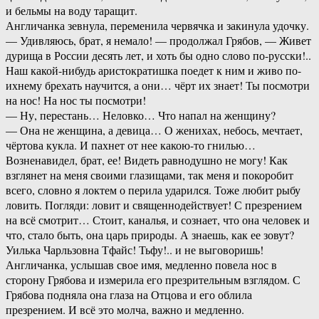
и бельмы на воду таращит.
Англичанка зевнула, переменила червячка и закинула удочку.
— Удивляюсь, брат, я немало! — продолжал Грябов, — Живет
дурища в России десять лет, и хоть бы одно слово по-русски!..
Наш какой-нибудь аристократишка поедет к ним и живо по-
ихнему брехать научится, а они… чёрт их знает! Ты посмотри
на нос! На нос ты посмотри!
— Ну, перестань… Неловко… Что напал на женщину?
— Она не женщина, а девица… О женихах, небось, мечтает,
чёртова кукла. И пахнет от нее какою-то гнилью…
Возненавидел, брат, ее! Видеть равнодушно не могу! Как
взглянет на меня своими глазищами, так меня и покоробит
всего, словно я локтем о перила ударился. Тоже любит рыбу
ловить. Погляди: ловит и священнодействует! С презрением
на всё смотрит… Стоит, каналья, и сознает, что она человек и
что, стало быть, она царь природы. А знаешь, как ее зовут?
Уилька Чарльзовна Тфайс! Тьфу!.. и не выговоришь!
Англичанка, услышав свое имя, медленно повела нос в
сторону Грябова и измерила его презрительным взглядом. С
Грябова подняла она глаза на Отцова и его облила
презрением. И всё это молча, важно и медленно.