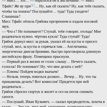
— Мисс… эээ… — обратился он к англичанке. — Мисс
[1]
Тфайс! Же ву при
… Ну, как ей сказать? Ну, как тебе сказать,
чтобы ты поняла? Послушайте… туда! Туда уходите!
Слышишь?
Мисс Тфайс облила Грябова презрением и издала носовой
звук.
— Что-с? Не понимаете? Ступай, тебе говорят, отсюда! Мне
раздеваться нужно, чёртова кукла! Туда ступай! Туда!
Грябов дернул мисс за рукав, указал ей на кусты и присел:
ступай, мол, за кусты и спрячься там… Англичанка,
энергически двигая бровями, быстро проговорила длинную
английскую фразу. Помещики прыснули.
— Первый раз в жизни ее голос слышу… Нечего сказать,
голосок! Не понимает! Ну, что мне делать с ней?
— Плюнь! Пойдем водки выпьем!
— Нельзя, теперь ловиться должно… Вечер… Ну, что ты
прикажешь делать? Вот комиссия! Придется при ней
раздеваться…
Грябов сбросил сюртук и жилет и сел на песок снимать
сапоги.
— Послушай, Иван Кузьмич, — сказал предводитель, хохоча в
кулак. — Это уж, друг мой, глумление, издевательство.