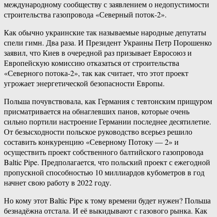
международному сообществу с заявлением о недопустимости
строительства газопровода «Северный поток-2».
Как обычно украинские так называемые народные депутаты
спели гимн. Два раза. И Президент Украины Петр Порошенко
заявил, что Киев в очередной раз призывает Евросоюз и
Европейскую комиссию отказаться от строительства
«Северного потока-2», так как считает, что этот проект
угрожает энергетической безопасности Европы.
Польша почувствовала, как Германия с тевтонским прищуром
присматривается на обнаглевших панов, которые очень
сильно портили настроение Германии последнее десятилетие.
От безысходности польское руководство всерьез решило
составить конкуренцию «Северному Потоку — 2» и
осуществить проект собственного балтийского газопровода
Baltic Pipe. Предполагается, что польский проект с ежегодной
пропускной способностью 10 миллиардов кубометров в год
начнет свою работу в 2022 году.
Но кому этот Baltic Pipe к тому времени будет нужен? Польша
безнадёжна отстала. И её выкидывают с газового рынка. Как