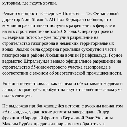
хуторкам, где гудуть хрущи.
Решается вопрос с «Северным Потоком — 2». Финансовый
директор Nord Stream 2 AG Пол Коркоран сообщил, что
компания рассчитывает получить разрешения в феврале и
начать строительство летом 2018 года. Оператор проекта
«Северный поток-2» уже получил разрешение на
строительство газопровода в немецких территориальных
водах. Заодно была одобрена прокладка сухопутной части
газопровода в районе Любмина вблизи Грайфсвальда. Горное
ведомство Штральзунда выдало официальное разрешение на
строительство 55-километрового участка газопровода в
соответствии с законом об энергетической промышленности.
Украина почувствовала, как её нежно обхватывают медвежьи
лапы, а острые зубы пробуют на вкус отягощённое салом ухо
под оселедцем.
Не выдержав приближающейся встречи с русским вариантом
«Анаконды», украинские депутаты заверещали. Лидер
фракции «Народный фронт» в Верховной Раде Украины
Максим Бурбак предложил парламенту обратиться к