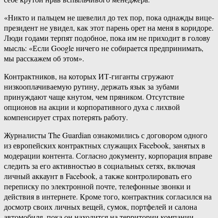
«Никто и пальцем не шевелил до тех пор, пока однажды вице-
президент не увидел, как этот парень орет на меня в коридоре.
Люди годами терпят подобное, пока им не приходит в голову
мысль: «Если Google ничего не собирается предпринимать,
мы расскажем об этом».
Контрактников, на которых ИТ-гиганты сгружают
низкооплачиваемую рутину, держать язык за зубами
принуждают чаще кнутом, чем пряником. Отсутствие
опционов на акции и корпоративного духа с лихвой
компенсирует страх потерять работу.
Журналисты The Guardian ознакомились с договором одного
из европейских контрактных служащих Facebook, занятых в
модерации контента. Согласно документу, корпорация вправе
следить за его активностью в социальных сетях, включая
личный аккаунт в Facebook, а также контролировать его
переписку по электронной почте, телефонные звонки и
действия в интернете. Кроме того, контрактник согласился на
досмотр своих личных вещей, сумок, портфелей и салона
автомобиля, пока он находится на территории компании.