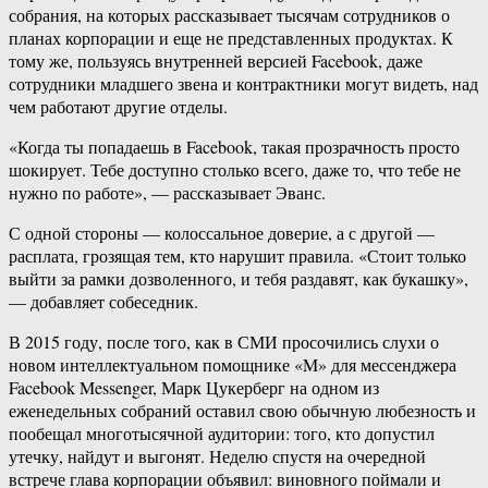
собрания, на которых рассказывает тысячам сотрудников о
планах корпорации и еще не представленных продуктах. К
тому же, пользуясь внутренней версией Facebook, даже
сотрудники младшего звена и контрактники могут видеть, над
чем работают другие отделы.
«Когда ты попадаешь в Facebook, такая прозрачность просто
шокирует. Тебе доступно столько всего, даже то, что тебе не
нужно по работе», — рассказывает Эванс.
С одной стороны — колоссальное доверие, а с другой —
расплата, грозящая тем, кто нарушит правила. «Стоит только
выйти за рамки дозволенного, и тебя раздавят, как букашку»,
— добавляет собеседник.
В 2015 году, после того, как в СМИ просочились слухи о
новом интеллектуальном помощнике «M» для мессенджера
Facebook Messenger, Марк Цукерберг на одном из
еженедельных собраний оставил свою обычную любезность и
пообещал многотысячной аудитории: того, кто допустил
утечку, найдут и выгонят. Неделю спустя на очередной
встрече глава корпорации объявил: виновного поймали и