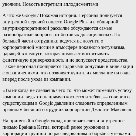
уволили. Новость встретили аплодисментами.
А что же Google? Похожая история. Персонал пользуется
внутренней версией соцсети Google Plus, а в обширной
внутрикорпоративной рассылке обсуждаются самые
разнообразные вопросы, от бытовых до социальных. По
большей части сотрудники ведутся на лозунги о
корпоративной миссии в атмосфере показного энтузиазма,
царящей в кампусе, которая помогает воспитывать
фанатичную приверженность и не допускает предательства.
Также персонал поощряется годовыми бонусами в виде акции
с ограничениями, что позволяет купить их молчание на годы
вперед после ухода из компании.
«Ты никогда не сделаешь чего-то, что может помешать успеху
компании, ведь это напрямую коснется и тебя», — говорил о
существующем в Google давлении следовать определенным
правилам бывший сотрудник корпорации Джастин Максвелл.
На принятый в Google уклад проливает свет и внутреннее
письмо Брайана Катца, который ранее руководил в
корпорации группой по расследованиям и борьбе с утечками.