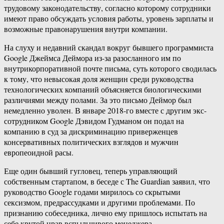
трудовому законодательству, согласно которому сотрудники
имеют право обсуждать условия работы, уровень зарплаты и
возможные правонарушения внутри компании.
На слуху и недавний скандал вокруг бывшего программиста
Google Джеймса Деймора из-за разосланного им по
внутрикорпоративной почте письма, суть которого сводилась
к тому, что невысокая доля женщин среди руководства
технологических компаний объясняется биологическими
различиями между полами. За это письмо Деймор был
немедленно уволен. В январе 2018-го вместе с другим экс-
сотрудником Google Дэвидом Гудманом он подал на
компанию в суд за дискриминацию приверженцев
консервативных политических взглядов и мужчин
европеоидной расы.
Еще один бывший гугловец, теперь управляющий
собственным стартапом, в беседе с The Guardian заявил, что
руководство Google годами мирилось со скрытыми
сексизмом, предрассудками и другими проблемами. По
признанию собеседника, лично ему пришлось испытать на
себе крутой нрав вспыльчивого менеджера.