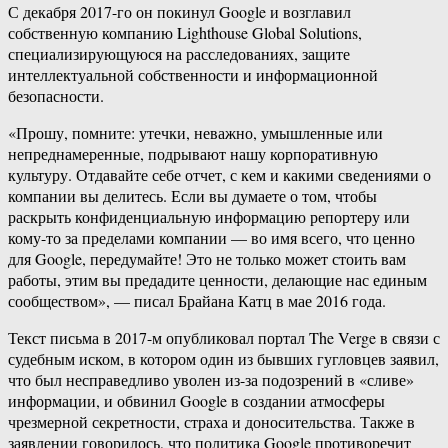
С декабря 2017-го он покинул Google и возглавил
собственную компанию Lighthouse Global Solutions,
специализирующуюся на расследованиях, защите
интеллектуальной собственности и информационной
безопасности.
«Прошу, помните: утечки, неважно, умышленные или
непреднамеренные, подрывают нашу корпоративную
культуру. Отдавайте себе отчет, с кем и какими сведениями о
компании вы делитесь. Если вы думаете о том, чтобы
раскрыть конфиденциальную информацию репортеру или
кому-то за пределами компании — во имя всего, что ценно
для Google, передумайте! Это не только может стоить вам
работы, этим вы предадите ценности, делающие нас единым
сообществом», — писал Брайана Катц в мае 2016 года.
Текст письма в 2017-м опубликовал портал The Verge в связи с
судебным иском, в котором один из бывших гугловцев заявил,
что был несправедливо уволен из-за подозрений в «сливе»
информации, и обвинил Google в создании атмосферы
чрезмерной секретности, страха и доносительства. Также в
заявлении говорилось, что политика Google противоречит