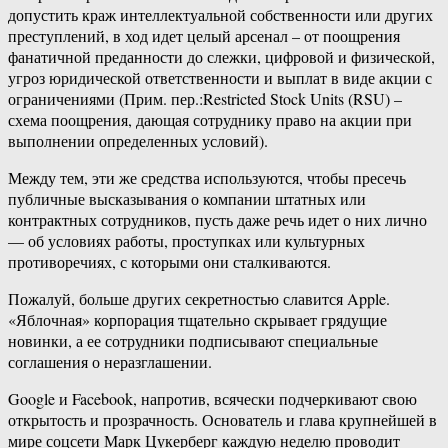
допустить краж интеллектуальной собственности или других
преступлений, в ход идет целый арсенал – от поощрения
фанатичной преданности до слежки, цифровой и физической,
угроз юридической ответственности и выплат в виде акции с
ограничениями (Прим. пер.:Restricted Stock Units (RSU) –
схема поощрения, дающая сотруднику право на акции при
выполнении определенных условий).
Между тем, эти же средства используются, чтобы пресечь
публичные высказывания о компании штатных или
контрактных сотрудников, пусть даже речь идет о них лично
— об условиях работы, проступках или культурных
противоречиях, с которыми они сталкиваются.
Пожалуй, больше других секретностью славится Apple.
«Яблочная» корпорация тщательно скрывает грядущие
новинки, а ее сотрудники подписывают специальные
соглашения о неразглашении.
Google и Facebook, напротив, всячески подчеркивают свою
открытость и прозрачность. Основатель и глава крупнейшей в
мире соцсети Марк Цукерберг каждую неделю проводит