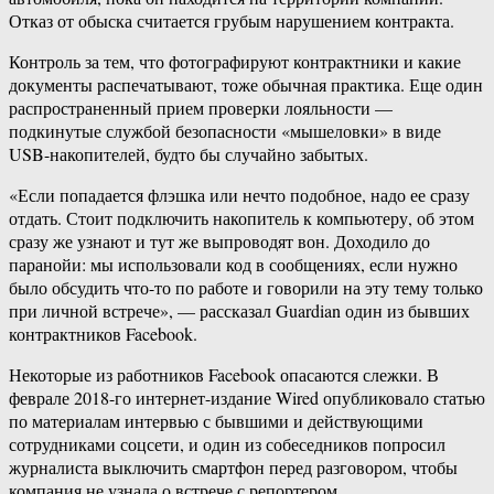
Отказ от обыска считается грубым нарушением контракта.
Контроль за тем, что фотографируют контрактники и какие
документы распечатывают, тоже обычная практика. Еще один
распространенный прием проверки лояльности —
подкинутые службой безопасности «мышеловки» в виде
USB-накопителей, будто бы случайно забытых.
«Если попадается флэшка или нечто подобное, надо ее сразу
отдать. Стоит подключить накопитель к компьютеру, об этом
сразу же узнают и тут же выпроводят вон. Доходило до
паранойи: мы использовали код в сообщениях, если нужно
было обсудить что-то по работе и говорили на эту тему только
при личной встрече», — рассказал Guardian один из бывших
контрактников Facebook.
Некоторые из работников Facebook опасаются слежки. В
феврале 2018-го интернет-издание Wired опубликовало статью
по материалам интервью с бывшими и действующими
сотрудниками соцсети, и один из собеседников попросил
журналиста выключить смартфон перед разговором, чтобы
компания не узнала о встрече с репортером.