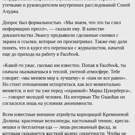
утечками и руководителем внутренних расследований Соней
Ахуджа.
Допрос был формальностью. «Мы знаем, что это ты слил
информацию прессе», — сказали ему. В качестве
доказательства Эвансу предъявили сделанные снимки с
экрана и ссылки, которые он просматривал. Также ему дали
понять, что в курсе его переписки с журналистом, начатой
еще до прихода на работу в Facebook.
«Какой-то ужас, сколько им известно. Попав в Facebook, ты
сначала оказываешься в теплой, уютной атмосфере. Тебе
говорят: «мы меняем мир к лучшему» и «нам не все равно».
Но стоит отношениям испортиться, как все моментально
меняется, и вот ты уже перед «охранкой» Марка Цукерберга»,
— говорит молодой человек. На интервью The Guardian он
согласился лишь на условиях анонимности.
Всем известные внешние атрибуты корпораций Кремниевой
Долины: красочные велосипеды, настольный теннис, кресла-
мешки и бесплатная еда — лишь рисованный фасад, за
которым скрывается жесткий кодекс секретности. Чтобы не