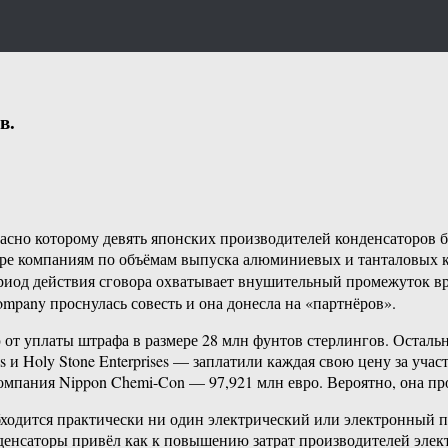
в.
ласно которому девять японских производителей конденсаторов
ре компаниям по объёмам выпуска алюминиевых и танталовых ко
ериод действия сговора охватывает внушительный промежуток вр
ompany проснулась совесть и она донесла на «партнёров».
 от уплаты штрафа в размере 28 млн фунтов стерлингов. Осталь
gs и Holy Stone Enterprises — заплатили каждая свою цену за уча
мпания Nippon Chemi-Con — 97,921 млн евро. Вероятно, она про
обходится практически ни один электрический или электронный п
нсаторы привёл как к повышению затрат производителей элект