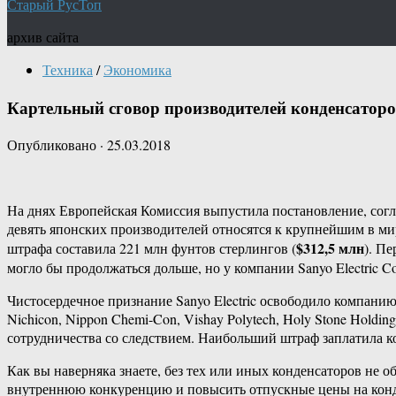
Старый РусТоп
архив сайта
Техника
/
Экономика
Картельный сговор производителей конденсаторо
Опубликовано
·
25.03.2018
На днях Европейская Комиссия выпустила постановление, сог
девять японских производителей относятся к крупнейшим в ми
$312,5 млн
штрафа составила 221 млн фунтов стерлингов (
). П
могло бы продолжаться дольше, но у компании Sanyo Electric C
Чистосердечное признание Sanyo Electric освободило компанию
Nichicon, Nippon Chemi-Con, Vishay Polytech, Holy Stone Holdin
сотрудничества со следствием. Наибольший штраф заплатила ко
Как вы наверняка знаете, без тех или иных конденсаторов не 
внутреннюю конкуренцию и повысить отпускные цены на конде