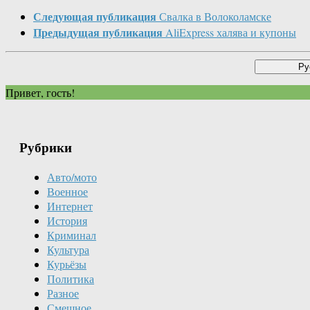
Следующая публикация
Свалка в Волоколамске
Предыдущая публикация
AliExpress халява и купоны
Привет, гость!
Рубрики
Авто/мото
Военное
Интернет
История
Криминал
Культура
Курьёзы
Политика
Разное
Смешное