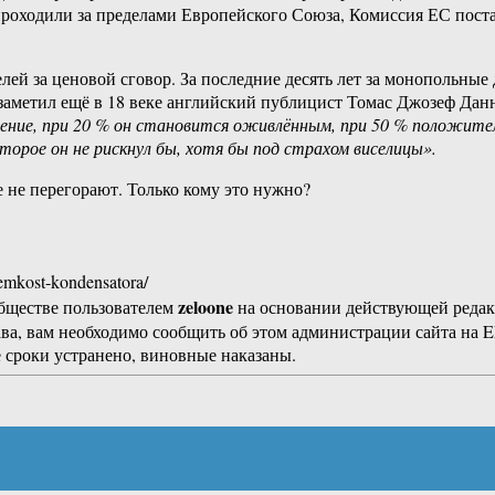
роходили за пределами Европейского Союза, Комиссия ЕС постан
елей за ценовой сговор. За последние десять лет за монопольн
заметил ещё в 18 веке английский публицист Томас Джозеф Дан
нение, при 20 % он становится оживлённым, при 50 % положител
оторое он не рискнул бы, хотя бы под страхом виселицы».
 не перегорают. Только кому это нужно?
i-emkost-kondensatora/
zeloone
бществе пользователем
на основании действующей реда
ава, вам необходимо сообщить об этом администрации сайта на
 сроки устранено, виновные наказаны.