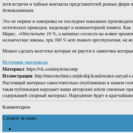
хотя встречи и тайные контакты представителей разных фирм п
безнаказанным.
Это не первое и наверняка не последнее наказание производит
оптических приводов, видеокарт и компьютерной памяти. Как 
Маркс,
«Обеспечьте 10 %, и капитал согласен на всякое приме
человеческие законы, при 300 % нет такого преступления, на к
Можно сделать колготки которые не рвутся и лампочки которые
Источник материала
Материал
: https://vk.com/myironcomp
Иллюстрация
: http://microtechnics.ru/ploskij-kondensator-zaryad-
Настоящий материал самостоятельно опубликован в нашем соо
такая публикация нарушает ваши авторские и/или смежные пр
содержащей спорный материал. Нарушение будет в кратчайшие
Комментарии
Следите за нами: