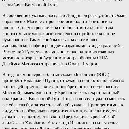
Нашабия в Восточной Гуте.
В сообщениях указывалось, что Лондон, через Султанат Оман
обратился к Москве с просьбой освободить британских
пленных, на что российская сторона ответила, что этим
вопросом занимается исключительно сирийское военное
руководство. Также сообщалось о захвате в плен
американского офицера и двух израильтян в ходе сражений в
Восточной Гуте, что, возможно, стало одним из главных
мотивов, которые побудили министра обороны США
Джеймса Матисса отправиться в Оман 11 марта.
В недавнем интервью британскому «Би-би-си» (BBC)
президент Владимир Путин, отвечая на вопрос относительно
настоящей причины внезапного британского недовольства
Москвой, намекнул на то, у Британии есть секрет, который
она хранит в Восточной Гуте. По его словам, нужно смотреть
вглубь вещей, а затем что-либо обсуждать. Президент имел в
виду, что необходимо сосредоточить внимание на том, что
скрыто, а не на том, что явно. Представитель российской
авиабазы в Хмеймиме Александр Иванов выразился яснее,
отметив, что российские войска работают над сбором