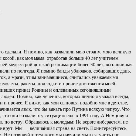
.
его сделали. Я помню, как развалили мою страну, мою великую
 косой, как моя мама, отработав больше 40 лет учителем
ршей медсестрой детской реанимации более 30 лет, вытащившая
живали по полгода. Я помню банды ублюдков, собиравших дань,
ток, а мрази, этим занимавшиеся, считались уважаемыми
 самолеты, ракеты, подлодки и прочие достижения моей
лнивших приказ Родины и оплеванных сегодняшними
 людей. Помню, как чеченцы, которых лично я уважал всегда,
и и прочее. Я вижу, как мои сыновья, подобно мне в детстве,
ачивается язык, что бы вякать про Путина всякую чепуху. Что
е, это они создали эту ситуацию еще в 1991 году.А Немцову и
ь по ветру. Обращаюсь к молодым: Не верьте либерастам, не
се врут. Мы — величайшая страна на свете. Поинтересуйтесь,
. Не позволяйте тем, кого мы научили мыться, учить нас