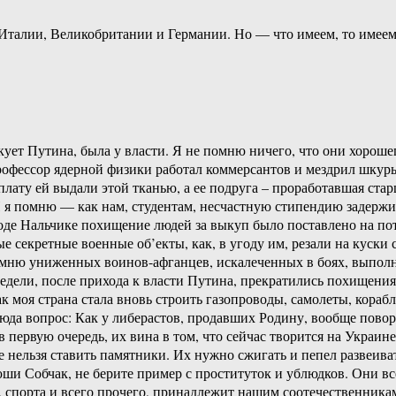
 Италии, Великобритании и Германии. Но — что имеем, то имеем
икует Путина, была у власти. Я не помню ничего, что они хорош
профессор ядерной физики работал коммерсантов и мездрил шкуры
плату ей выдали этой тканью, а ее подруга – проработавшая ста
. И я помню — как нам, студентам, несчастную стипендию задер
роде Нальчике похищение людей за выкуп было поставлено на по
е секретные военные об’екты, как, в угоду им, резали на куски
мню униженных воинов-афганцев, искалеченных в боях, выпо
недели, после прихода к власти Путина, прекратились похищения
к моя страна стала вновь строить газопроводы, самолеты, корабл
сюда вопрос: Как у либерастов, продавших Родину, вообще повор
 в первую очередь, их вина в том, что сейчас творится на Украин
 нельзя ставить памятники. Их нужно сжигать и пепел развеиват
сюши Собчак, не берите пример с проституток и ублюдков. Они в
, спорта и всего прочего, принадлежит нашим соотечественникам