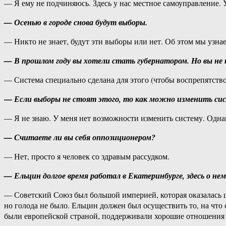
— Я ему не подчиняюсь. Здесь у нас местное самоуправление. У 
— Осенью в городе снова будут выборы.
— Никто не знает, будут эти выборы или нет. Об этом мы узна
— В прошлом году вы хотели стать губернатором. Но вы не
— Система специально сделана для этого (чтобы воспрепятств
—
Если выборы не стоят этого, то как можно изменить си
— Я не знаю. У меня нет возможности изменить систему. Однако
— Считаете ли вы себя оппозиционером?
— Нет, просто я человек со здравым рассудком.
— Ельцин долгое время работал в Екатеринбурге, здесь о н
— Советский Союз был большой империей, которая оказалась ша
но голода не было. Ельцин должен был осуществить то, на что с
были европейской страной, поддерживали хорошие отношения 