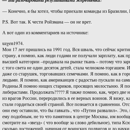
— Вы разочарованы результатами жеребьевки?
— Конечно, я бы хотел, чтобы приехали команды из Бразилии,
P.S. Вот так. К чести Ройзмана — он не врет.
А вот один из комментариев на источнике:
uzgen1974.
Мои 17 лет пришлись на 1991 год. Вся шваль, что сейчас крит
страну, я помню, как люди годами не получали зарплату, как 
высшей категории –продавала на рынке ткань – потому что зар
с того света не один десяток детей, стала челноком-торгашем
даже со старушек, торговавших семечками. Я помню, как в го
людьми. Я помню, как американцев с радостью пускали на самы
Родины.Я помню нищих стариков, просящих милостыню. Я по
либерастами. Продолжать????? Я также помню, как, через две 
из врагов России, переродились в ее верных воинов. Я вижу, ка
стали гордиться своей страной. Все познается в сравнении. От
они ему оставили, что бы гавкать , что «Путин развалил». Это,
ему подобным, не то что памятник в центре Москвы, им вообще
смотрите на «звезд» ( что вообще за слово дебильное), типа К
сколько достижений, начиная от воинских подвигов и до науки