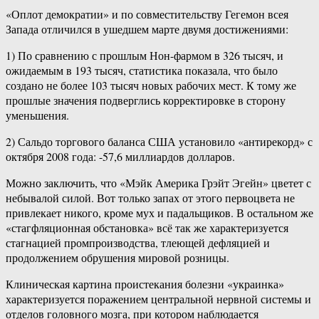
«Оплот демократии» и по совместительству Гегемон всея
Запада отличился в ушедшем марте двумя достижениями:
1) По сравнению с прошлым Нон-фармом в 326 тысяч, и
ожидаемым в 193 тысяч, статистика показала, что было
создано не более 103 тысяч новых рабочих мест. К тому же
прошлые значения подверглись корректировке в сторону
уменьшения.
2) Сальдо торгового баланса США установило «антирекорд» с
октября 2008 года: -57,6 миллиардов долларов.
Можно заключить, что «Мэйк Америка Грэйт Эгейн» цветет с
небывалой силой. Вот только запах от этого первоцвета не
привлекает никого, кроме мух и падальщиков. В остальном же
«стагфляционная обстановка» всё так же характеризуется
стагнацией промпроизводства, тлеющей дефляцией и
продолжением обрушения мировой розницы.
Клиническая картина проистекания болезни «украинка»
характеризуется поражением центральной нервной системы и
отделов головного мозга, при котором наблюдается