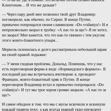
Клинтонам… И что же дальше?
— Через пару дней мне позвонил твой друг Владимир:
поговорили, как обычно, по Сирии. В конце Путин,
привычно попрощался своим славянским: «Do svidaniya!» И я
непроизвольно заорал в трубку: «А нас-то за що?» Я не хотел,
но заорал! Мне кажется, что это как-то связано с тем укусом
этого жовто-блакитного упыря…
Меркель склонилась и долго рассматривала небольшой шрам
на своей правой лодыжке:
— У меня сходная проблема, Дональд. Помнишь, что у нас
есть переговорная форма в виде «Нормандского формата». В
последний раз мы встречались вчетвером: я, президент
Франции, жовто-блакитный хряк и Путин. В конце
переговоров Владимир встал и привычно попрощался: «Do
svidaniya!» И тут мы трое хором громко заорали: «А нас-то за
що?»
И самое обидное в том, что мы с мусье вскочили и вскинули
каждый правую руку, а как всегда пьяный укро-президент