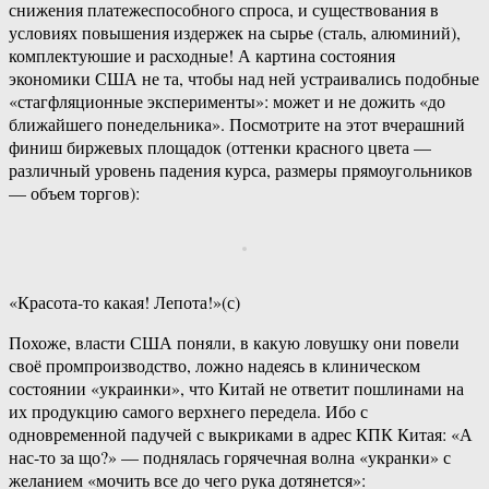
снижения платежеспособного спроса, и существования в
условиях повышения издержек на сырье (сталь, алюминий),
комплектуюшие и расходные! А картина состояния
экономики США не та, чтобы над ней устраивались подобные
«стагфляционные эксперименты»: может и не дожить «до
ближайшего понедельника». Посмотрите на этот вчерашний
финиш биржевых площадок (оттенки красного цвета —
различный уровень падения курса, размеры прямоугольников
— объем торгов):
«Красота-то какая! Лепота!»(с)
Похоже, власти США поняли, в какую ловушку они повели
своё промпроизводство, ложно надеясь в клиническом
состоянии «украинки», что Китай не ответит пошлинами на
их продукцию самого верхнего передела. Ибо с
одновременной падучей с выкриками в адрес КПК Китая: «А
нас-то за що?» — поднялась горячечная волна «укранки» с
желанием «мочить все до чего рука дотянется»: