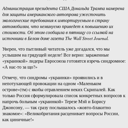
Администрация президента США Дональда Трампа намерена
для защиты американского автопрома ужесточить
экологические требования к импортируемым в страну
автомобилям, что неминуемо приведет к повышению их
стоимости. Об этом сообщила в пятницу со ссылкой на
источники в Белом доме газета The Wall Street Journal.
Уверен, что пытливый читатель уже догадался, что мы
услышим на грядущей неделе! Все верно: зараженные
«украинкой» лидеры Евросоюза готовятся изречь синдромное:
«А нас-то за що?»
Отмечу, что синдромы «украинки» проявились и в
непотухающей провокации на одном «Маленьком
острове»(тм) с якобы отравлением неких Скрипалей. Как
только Россия сформулировала список конкретных вопросов к
напрочь больным «украинкой» Терезе Мэй и Борису
Джонсону, — так сразу послышалось «жовто-блакитно
знакомое»: «Великобритания расценивает вопросы России,
как циничные!»