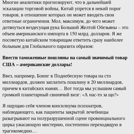
Многие аналитики прогнозируют, что в дальнейшей
эскалации торговой войны, Китай упрется в некий порог
товаров, в отношение которых он может вводить свои
ответные ограничения. Мол, максимум, до чего может
дотянуться вездесущая рука Большой Желтой Обезьяны – это
объем американского импорта в 150 млрд. долларов. Я же
посоветую китайским товарищам ответить сразу наиболее
больным для Глобального паразита образом:
Ввести таможенные пошлины на самый значимый товар
США – американские доллары!
Ввез, например, Боинг в Поднебесную товара на сто
миллиардов, должен заплатить пошлину в 20 миллиардов,
причем в китайских юанях… Вот тогда мы услышим самый
громкий планетарный свинячий визг: «А нас-то за що?»
Я ощущаю себя членом консилиума психиатров,
наблюдающего, как пациенты закрытой лечебницы
разыгрывают на полуразрушенной сцене провинциального
цирка ужасающую мистерию, постепенно переходящую в
трагикомедию…