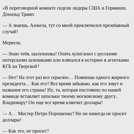
«В переговорной комнате сидели лидеры США и Германии.
Дональд Трамп:
— А знаешь, Анжела, тут со мной приключился презабавный
случай!
Меркель:
— Знаю тебя, шалунишка! Опять хулиганил с русскими
питерскими шлюшками или вляпался в историю в агентками
КГБ на Тверской?
— Нет! На этот раз все серьезно… Помнишь одного жирного
президента… Как его? Все время забываю, как его зовут и
название его страны! Ну, та, которая постоянно по нашей
команде вставляет шпильки твоему московскому другу,
Владимиру! Он еще все время клянчит доллары!
— А… Мистер Петро Порошенко? Но он никогда не просит
доллары!
— Как это, не просит?