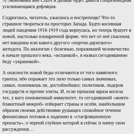
усиливающаяся дефляция.
Содрогнись, читатель, ужаснись и вострепещи! Что-то
страшное твориться на просторах Запада. Будто косившая
людей пандемия 1918-1919 года вернулась, но теперь бушует в
новой, настолько изощренной форме, что нет от неё спасения,
нет вакцины или какого другого «портон-даунского»
антидота. По аналогии с болезнью, поразившей человечество
в начале прошлого века, «испанкой», я назвал сегодняшнюю
беду «украинкой».
А опасности новой беды отличаются от того памятного
гриппа, ибо поражает это лихо только самых значимых,
самых, понимаешь ли, достойнейших: политиков, лидеров
государств и прочие элиты. И, если прошлая зараза косила
тех, у кого пониженный иммунитет, то сегодняшний «жовто-
блакитный микроб» избирает страны и особи, наибольшим
образом своими действиями рушащих спокойное течение
финансовых потоков к падению в «стагфляционную
пропасть», о черной глубине которой я сейчас и начну свои
рассуждения…