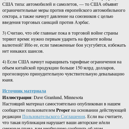
США типа: автомобилей и самолетов, — то США объявят
ограничительные меры против европейского автомобильного
сектора, а также начнут давление на союзников с целью
введения торговых санкций против Аэрбас.
3) Считаю, что обе главные пока в торговой войне страны
теряют время: нужно первым ударить на фронте войны
валютной! Ибо ее, если таможенные бои усугубятся, избежать
нет никаких шансов.
4) Если США начнут наращивать тарифные ограничения на
объем китайской продукции больше 150 млрд. долларов,
прогнозирую принудительную чувствительную девальвацию
юаня.
Источник материала
Иллюстрация
: Dave Granlund, Minnesota
Настоящий материал самостоятельно опубликован в нашем
Proper
сообществе пользователем
на основании действующей
редакции
Пользовательского Соглашения
. Если вы считаете,
что такая публикация нарушает ваши авторские и/или
смежные права, вам необходимо сообщить об этом