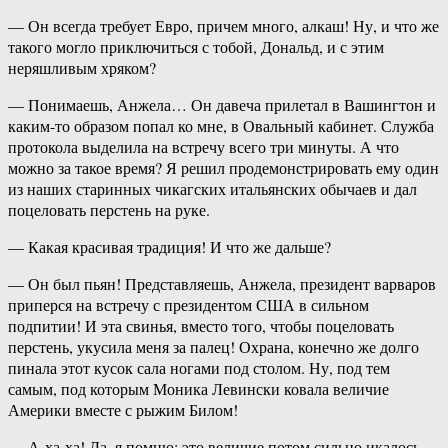
— Он всегда требует Евро, причем много, алкаш! Ну, и что же
такого могло приключиться с тобой, Дональд, и с этим
неряшливым хряком?
— Понимаешь, Анжела… Он давеча прилетал в Вашингтон и
каким-то образом попал ко мне, в Овальный кабинет. Служба
протокола выделила на встречу всего три минуты. А что
можно за такое время? Я решил продемонстрировать ему один
из наших старинных чикагских итальянских обычаев и дал
поцеловать перстень на руке.
— Какая красивая традиция! И что же дальше?
— Он был пьян! Представляешь, Анжела, президент варваров
приперся на встречу с президентом США в сильном
подпитии! И эта свинья, вместо того, чтобы поцеловать
перстень, укусила меня за палец! Охрана, конечно же долго
пинала этот кусок сала ногами под столом. Ну, под тем
самым, под которым Моника Левински ковала величие
Америки вместе с рыжим Билом!
— А-ха-ха! Да, я помню: это величие потом сильно икалось