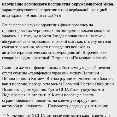
нарушение логического восприятия окружающегося мира
,
характеризующееся непроизвольной вербальной реакцией в
виде фразы: «А нас-то за що?»тм
Ранее первые случай заражения фиксировались на
приднепровских черноземах, но эпидемию локализовать не
удалось, а к тому же власти Запада пошли еще и на такой
абсурдный санэпидемиологический шаг, как отмену виз для
очагов заражения, вместо проведения войсковых
антибактериологических спецмероприятий. Впрочем, как
говаривал один известный Патриарх: «По мощам и елей!»
Главным же «стагфляционным событием» уходящей недели
стали обмены «тарифными ударами» между Поганым
Пиндостаном и Китаем. В этом раунде «таможенного бокса»,
как я полагаю, победа осталась за Большой Желтой Обезьяной.
Появилось даже чувство, будто США были уверены, что
Поднебесная не ответит. А Китай пообещал ввести
ограничивающие пошлины на конечную продукцию:
автомобили, самолеты… Получается следующая ситуация:
1) У предприятий США, которые еще выпускают конечную