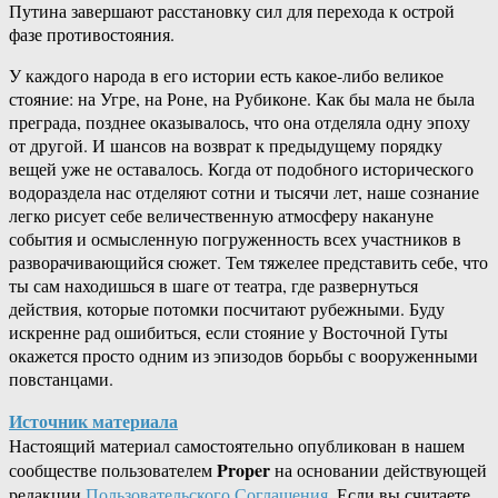
Путина завершают расстановку сил для перехода к острой
фазе противостояния.
У каждого народа в его истории есть какое-либо великое
стояние: на Угре, на Роне, на Рубиконе. Как бы мала не была
преграда, позднее оказывалось, что она отделяла одну эпоху
от другой. И шансов на возврат к предыдущему порядку
вещей уже не оставалось. Когда от подобного исторического
водораздела нас отделяют сотни и тысячи лет, наше сознание
легко рисует себе величественную атмосферу накануне
события и осмысленную погруженность всех участников в
разворачивающийся сюжет. Тем тяжелее представить себе, что
ты сам находишься в шаге от театра, где развернуться
действия, которые потомки посчитают рубежными. Буду
искренне рад ошибиться, если стояние у Восточной Гуты
окажется просто одним из эпизодов борьбы с вооруженными
повстанцами.
Источник материала
Настоящий материал самостоятельно опубликован в нашем
Proper
сообществе пользователем
на основании действующей
редакции
Пользовательского Соглашения
. Если вы считаете,