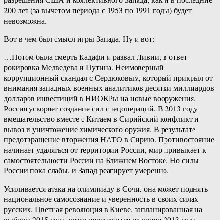
200 лет (за вычетом периода с 1953 по 1991 годы) будет
невозможна.
Вот в чем был смысл игры Запада. Ну и вот:
…Потом была смерть Кадафи и развал Ливии, в ответ
рокировка Медведева и Путина. Неимоверный
коррупционный скандал с Сердюковым, который прикрыл от
внимания западных военных аналитиков десятки миллиардов
долларов инвестиций в НИОКРы на новые вооружения.
Россия ускоряет создание сил спецопераций. В 2013 году
вмешательство вместе с Китаем в Сирийский конфликт и
вывоз и уничтожение химического оружия. В результате
предотвращение вторжения НАТО в Сирию. Противостояние
начинает удаляться от территории России, мир привыкает к
самостоятельности России на Ближнем Востоке. Но силы
России пока слабы, и Запад реагирует умеренно.
Усиливается атака на олимпиаду в Сочи, она может поднять
национальное самосознание и уверенность в своих силах
русских. Цветная революция в Киеве, запланированная на
выборы 2015 года, резко переносится на конец 2013 года.