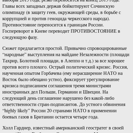
Главы всех западных держав бойкотируют Сочинскую
олимпиаду (в защиту геев, окружающей среды, в борьбе с
коррупцией и против геноцида черкесского народа).
Противостояние переносится к границам России.
Госпереворот в Киеве переводит ПРОТИВОСТОЯНИЕ в
следующую фазу.
Сюжет предлагается простой. Привычно спровоцированные
“народные” выступления на майдане Незалежности (площади
Тахрир, Болотной площади, в Алеппо и т.д.) за все хорошее
против всего плохого. Острый политический кризис. Россия,
наученная опытом Горбачева (ему нерасширение НАТО на
Восток было обещано устно), фиксирует урегулирование
кризиса подписанием соглашения тремя министрами
иностранных дел Польши, Германии и Швеции. На
следующий день соглашение нарушено без какой-либо
ответственности стран-подписантов. До устного обвинения
“highly likely” России 20 странами НАТО в применении
боевых газов в Британии остается четыре года.
Холл Гарднер, известный американский геостратег в своей