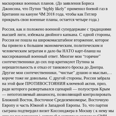
маскировки военных планов. (До заявления Бориса
Джонсона, что Путин “highly likely” применил боевой газ в
Британии на кануне ЧМ 2018 года, чтобы как Гитлер
прикрыть свои военные планы, остается четыре года.)
Россия, как и положено военной супердержаве с традициями
высшей лиги, избежала двойного капкана. С одной стороны,
Россия не пошла на широкомасштабное вторжение, которое
бы привело к большим экономическим, политическим и
человеческим затратам и дало бы НАТО карт-бланш на
массированный военный ответ. Многие мои “горячие”
соотечественники до сих пор критикуют Путина за
нерешительность и отказ от танкового броска до Днепра.
Другие мои соотечественники, “чистые” душою и мыслью,…
короче тоже не довольны. С другой стороны, Россия забрала
на этой фазе ПРОТИВОСТОЯНИЯ ключевой актив, приз,
ради которого развертывался сценарий — полуостров Крым
— непотопляемый авианосец, позволяющий контролировать
Ближний Восток, Восточное Средиземноморье, Восточную
Европу и часть Южной и Западной Европы. То, что партия
сыграна подтвердил визит Киссинджера в Москву ( к нему мы
еще не раз вернемся ), который в интервью мировым СМИ