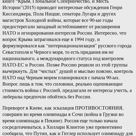
книге “Крым, Глобальное Соперничество, и Месть
Истории”(2015) приводит интересные обсуждения Генри
Киссинджера, Пола Ницше, сенатора Лугара и других
магистров Холодной войны, которые все 90-ые годы
предостерегали западный истеблишмент от расширения
НАТО и игнорирования интересов России. Интересно, что
вопрос Крыма затрагивался еще в 1994 году, и
формулировался как “интернационализация” русского города
Севастополя и Черного моря, то есть придания им не
национального, а международного статуса под контролем
НАТО-ЕС и России. Позже Россию решили из этой группы
вычеркнуть. Для “чистых” душой и мыслью поясню, контроль
НАТО над Черным морем планировался с начала 90-ых.
Вопрос лишь в том, что силовики, реально оценивающие
стоимость войны с Россией, предлагали ее интересы учесть, а
либералы предпочли обойтись без России.
Переворот в Киеве, как эскалация ПРОТИВОСТОЯНИЯ,
совершен во время олимпиады в Сочи (война в Грузии во
время олимпиады в Пекине). Россия еще только начала
сосредотачиваться, а Хиллари Клинтон уже превентивно
сообщила, что Путин, как и Гитлер использует олимпиаду для