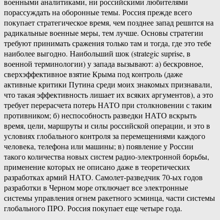
военными аналитиками, ни российскими любителями
порассуждать на оборонные темы. Россия прежде всего
покупает стратегическое время, чем позднее запад решится на
радикальные военные меры, тем лучше. Основы стратегии
требуют принимать сражения только там и тогда, где это тебе
наиболее выгодно. Наибольший шок (strategic suprise, в
военной терминологии) у запада вызывают: а) бескровное,
сверхэффективное взятие Крыма под контроль (даже
активные критики Путина среди моих знакомых признавали,
что такая эффективность лишает их всяких аргументов), а это
требует перерасчета потерь НАТО при столкновении с таким
противником; б) неспособность разведки НАТО вскрыть
время, цели, маршруты и силы российской операции, и это в
условиях глобального контроля за перемещениями каждого
человека, телефона или машины; в) появление у России
такого количества новых систем радио-электронной борьбы,
применение которых не описано даже в теоретических
разработках армий НАТО. Самолет-разведчик 70-ых годов
разработки в Черном море отключает все электронные
системы управления огнем ракетного эсминца, части системы
глобального ПРО. Россия покупает еще четыре года.