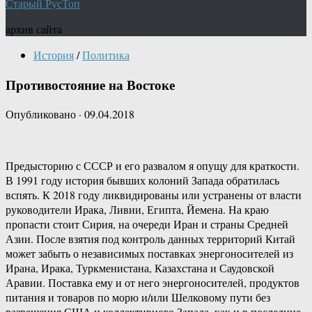
Старый РусТоп
архив сайта
История
/
Политика
Противостояние на Востоке
Опубликовано
·
09.04.2018
Предысторию с СССР и его развалом я опущу для краткости.
В 1991 году история бывших колоний Запада обратилась
вспять. К 2018 году ликвидированы или устранены от власти
руководители Ирака, Ливии, Египта, Йемена. На краю
пропасти стоит Сирия, на очереди Иран и страны Средней
Азии. После взятия под контроль данных территорий Китай
может забыть о независимых поставках энергоносителей из
Ирана, Ирака, Туркменистана, Казахстана и Саудовской
Аравии. Поставка ему и от него энергоносителей, продуктов
питания и товаров по морю и/или Шелковому пути без
разрешения США и коллективного Запада, как и в последние