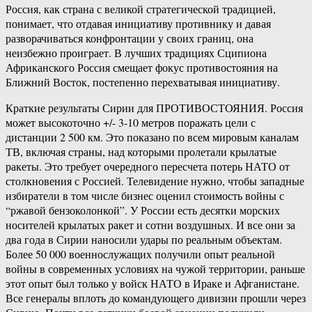
Россия, как страна с великой стратегической традицией,
понимает, что отдавая инициативу противнику и давая
разворачиваться конфронтации у своих границ, она
неизбежно проиграет. В лучших традициях Сципиона
Африканского Россия смещает фокус противостояния на
Ближний Восток, постепенно перехватывая инициативу.
Краткие результаты Сирии для ПРОТИВОСТОЯНИЯ. Россия
может высокоточно +/- 3-10 метров поражать цели с
дистанции 2 500 км. Это показано по всем мировым каналам
ТВ, включая страны, над которыми пролетали крылатые
ракеты. Это требует очередного пересчета потерь НАТО от
столкновения с Россией. Телевидение нужно, чтобы западные
избиратели в том числе бизнес оценил стоимость войны с
“ржавой бензоколонкой”. У России есть десятки морских
носителей крылатых ракет и сотни воздушных. И все они за
два года в Сирии наносили удары по реальным объектам.
Более 50 000 военнослужащих получили опыт реальной
войны в современных условиях на чужой территории, раньше
этот опыт был только у войск НАТО в Ираке и Афганистане.
Все генералы вплоть до командующего дивизии прошли через