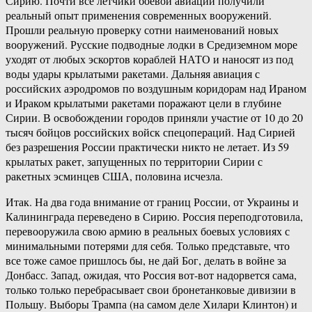
Сирию. Почти все летчики боевой авиации получили
реальный опыт применения современных вооружений.
Прошли реальную проверку сотни наименований новых
вооружений. Русские подводные лодки в Средиземном море
уходят от любых эскортов кораблей НАТО и наносят из под
воды удары крылатыми ракетами. Дальняя авиация с
российских аэродромов по воздушным коридорам над Ираном
и Ираком крылатыми ракетами поражают цели в глубине
Сирии. В освобождении городов приняли участие от 10 до 20
тысяч бойцов российских войск спецопераций. Над Сирией
без разрешения России практически никто не летает. Из 59
крылатых ракет, запущенных по территории Сирии с
ракетных эсминцев США, половина исчезла.
Итак. На два года внимание от границ России, от Украины и
Калининграда переведено в Сирию. Россия переподготовила,
перевооружила свою армию в реальных боевых условиях с
минимальными потерями для себя. Только представьте, что
все тоже самое пришлось бы, не дай Бог, делать в войне за
Донбасс. Запад, ожидая, что Россия вот-вот надорвется сама,
только только перебрасывает свои бронетанковые дивизии в
Польшу. Выборы Трампа (на самом деле Хилари Клинтон) и