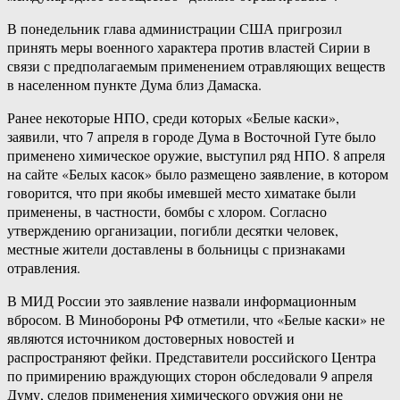
В понедельник глава администрации США пригрозил
принять меры военного характера против властей Сирии в
связи с предполагаемым применением отравляющих веществ
в населенном пункте Дума близ Дамаска.
Ранее некоторые НПО, среди которых «Белые каски»,
заявили, что 7 апреля в городе Дума в Восточной Гуте было
применено химическое оружие, выступил ряд НПО. 8 апреля
на сайте «Белых касок» было размещено заявление, в котором
говорится, что при якобы имевшей место химатаке были
применены, в частности, бомбы с хлором. Согласно
утверждению организации, погибли десятки человек,
местные жители доставлены в больницы с признаками
отравления.
В МИД России это заявление назвали информационным
вбросом. В Минобороны РФ отметили, что «Белые каски» не
являются источником достоверных новостей и
распространяют фейки. Представители российского Центра
по примирению враждующих сторон обследовали 9 апреля
Думу, следов применения химического оружия они не