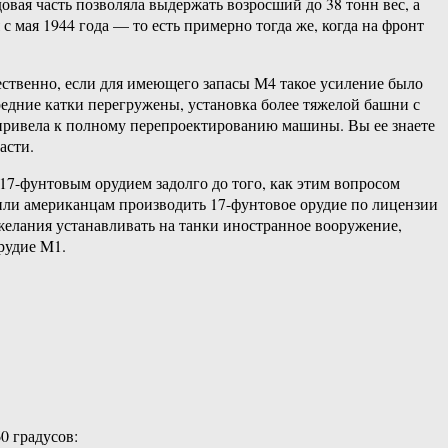
я часть позволяла выдержать возросший до 38 тонн вес, а
мая 1944 года — то есть примерно тогда же, когда на фронт
ественно, если для имеющего запасы М4 такое усиление было
редние катки перегружены, установка более тяжелой башни с
и привела к полному перепроектированию машины. Вы ее знаете
асти.
17-фунтовым орудием задолго до того, как этим вопросом
жили американцам производить 17-фунтовое орудие по лицензии
ежелания устанавливать на танки иностранное вооружение,
рудие M1.
0 градусов: