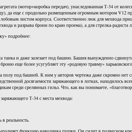
грегата (мотор+коробка передач), унаследованная Т-34 от колес
ду), да еще с продольно размещенным огромным мотором V12 прив
лобовым листом корпуса. Соответственно люк для мехвода пришл
хвода и разрыва брони по краю проема), а для стрелка-радиста 
ку» подробнее:
танка и даже залезает под башню. Башня вынужденно сдвинута 
броню еще более усугубляет эту «родовую травму» харьковского
полу под башней. К ним у авторов чертежа даже скромно нет сн
редственной досягаемости заряжающего в лотках, находилось все
икам среди срелянных гильз. Что, как вы понимаете, «благотвор
 заряжающего Т-34 с места мехвода:
 в реальность.
полняет функцию наводчика пушки. Он сидит в подвесном кресл