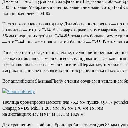
Джамбо — это штурмовая модификация Шермана с лобовой брон
500-сильный V-образный специальный танковый мотор Ford GAA
пошли обычные Т-34-85.
Насколько я знаю, по лендлизу Джамбо не поставлялся — но он
возможно — то для Т-34, благодаря харьковскому маразму, оно
85-мм орудием их добила, Т-34-85 ломались больше, чем езди
— это Т-44, она же с новой литой башней — Т-55. В этих танк
Интересен тот факт, что англичане, не удовлетворённые мощн
всерьёз озаботилось американское командование. Так как анг
и устанавливать его на американские «Шерманы», тем более чт
американцы после нескольких опытов решили отказаться от это
Вот английский ShermanFirefly с таким орудием и усилением б
Таблица бронепробиваемости для 76,2-мм пушки QF 17 pounder 
Снаряд SVDS Mk.I T 208 мм 192 мм 176 мм 161 мм
на дистанциях 457 м 914 м 1371 м 1828 м
Для сравнения — таблица бронепробиваемости для 85-мм пушки 