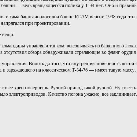
 башни — ведь вращающегося полика у Т-34 нет. Оно и правильн
о, и сама башня аналогична башне БТ-7М версии 1938 года, тол
 напрягался при проектировании.
е вещи:
му командиры управляли танком, высовываясь из башенного люка.
а отсутствия обзора обнаруживали стреляющие во фланг орудия т
т управления. Вплоть до того, что внутренняя поверность литой
 и заряжающего на классическом Т-34-76 — имеет такую массу, 
то ее хрен повернешь. Ручной привод такой ручной. Ну то есть 
 было электроприводов. Качество погона ужасно, всё заклинивает