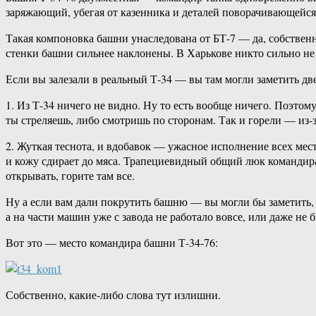
заряжающий, убегая от казенника и деталей поворачивающейся
Такая компоновка башни унаследована от БТ-7 — да, собственн
стенки башни сильнее наклонены. В Харькове никто сильно не
Если вы залезали в реальный Т-34 — вы там могли заметить дв
1. Из Т-34 ничего не видно. Ну то есть вообще ничего. Поэто
ты стреляешь, либо смотришь по сторонам. Так и горели — из-з
2. Жуткая теснота, и вдобавок — ужасное исполнение всех мес
и кожу сдирает до мяса. Трапециевидный общий люк командира
открывать, горите там все.
Ну а если вам дали покрутить башню — вы могли бы заметить, ч
а на части машин уже с завода не работало вовсе, или даже не
Вот это — место командира башни Т-34-76:
Собственно, какие-либо слова тут излишни.