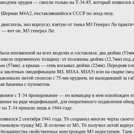
аводчик орудия — смогли только на Т-34-85, который появился л
ий Шерман М4А2, поставлявшийся в СССР по ленд-лизу.
двигатель, низ корпуса), взятую от танка M3 Генерал Ли практ
у — вот он, М3 генерал Ли:
 была неизменной на всех моделях и составляла: два дюйма (51м
имело переменную толщину: от половины дюйма (12,7мм) под дв
ю (57мм), а крыша — семь восьмых дюйма (22мм). Передняя плит
 на заклепках (модификации МЗ, МЗА4, МЗА5) или на сварке (
авливали литой спонсон с 75-мм орудием, не выходивший за габ
кая башенка с пулеметом.
вимое с Т-34 бронирование — но командир в нем освобожден от
шенке на ряде модификаций, для оперативного подавления обнар
у на Т-34 пришли лишь в 1944 году.
оявился 2 сентября 1941 года. T6 сохранил многие черты своег
мм танковую пушку M2. В отличие от M3, T6 получил литой корп
 большинства свойственных конструкции M3 недостатков. Танк 