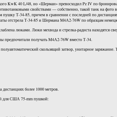
кого KwK 40 L/48, но «Шерман» превосходил Pz IV по брониро
ивотанковыми свойствами — собственно, такой танк на фото в
м пушку Т-34-85, причем в сравнении с последней по дистанциям
ьтаты отстрела Т-34-85 и Шермана М4А2-76W по образцам немецк
лаблена люками. Люки мехвода и стрелка-радиста находятся све
йны предпочитали получать М4А2-76W вместо Т-34.
в, полуавтоматический скользящий затвор, унитарное заряжание
 дистанциях более 1000 метров.
ой для США 75-mm пушкой: