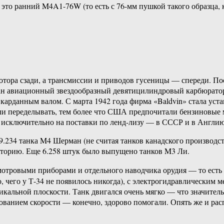
 это ранний M4A1-76W (то есть с 76-мм пушкой такого образца, к
отора сзади, а трансмиссии и приводов гусеницы — спереди. П
ан авиационный звездообразный девятицилиндровый карбюраторн
рданным валом. С марта 1942 года фирма «Baldvin» стала уста
али переделывать, тем более что США предпочитали бензиновые
 исключительно на поставки по ленд-лизу — в СССР и в Англию
9.234 танка M4 Шерман (не считая танков канадского производс
сторию. Еще 6.258 штук было выпущено танков M3 Ли.
смотровыми приборами и отдельного наводчика орудия — то есть
 чего у Т-34 не появилось никогда), с электрогидравлическим 
икальной плоскости. Танк двигался очень мягко — что значитель
ованием скорости — конечно, здорово помогали. Опять же и ра