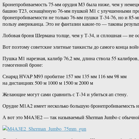
Бронепробиваемость 75-мм орудия М3 была ниже, чем у немец
башню T23, оснащённую 76-мм пушкой M1 с улучшенными прот
бронепробиваемости не только 76-мм пушки Т-34-76, но и 85-м
пользу американца. Это не фантазии какие-то — таковы резул
Лобовая броня Шермана толще, чем у Т-34, и сплошная — не ос
Вот поэтому советские элитные танкисты до самого конца во
Пушка M1 нарезная, калибр 76,2 мм, длина ствола 55 калибро
гомогенной броне:
Снаряд HVAP M93 пробитие 157 мм 135 мм 116 мм 98 мм
на дистанциях 500 м 1000 м 1500 м 2000 м
Желающие могут сами сравнить с Т-34 и убиться ап стену.
Орудие M1A2 имеет несколько большую бронепробиваемость на
А вот это M4A3E2 — так называемый Sherman Jumbo с обычн