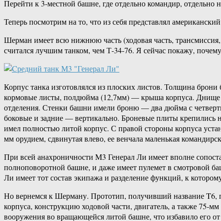
Перейти к 3-местной башне, где отдельно командир, отдельно н
Теперь посмотрим на то, что из себя представлял американск
Шерман имеет всю нижнюю часть (ходовая часть, трансмиссия, 
считался лучшим танком, чем Т-34-76. Я сейчас покажу, почем
Корпус танка изготовлялся из плоских листов. Толщина брони
кормовые листы, полдюйма (12,7мм) — крыша корпуса. Днище 
отделения. Стенки башни имели броню — два дюйма с четверть
боковые и задние — вертикально. Броневые плиты крепились
имел полностью литой корпус. С правой стороны корпуса устан
мм орудием, сдвинутая влево, ее венчала маленькая командирс
При всей анахроничности M3 Генерал Ли имеет вполне сопоста
полноповоротной башне, и даже имеет пулемет в смотровой ба
Ли имеет тот состав экипажа и разделение функций, к котором
Но вернемся к Шерману. Прототип, получивший название T6, п
корпуса, конструкцию ходовой части, двигатель, а также 75-
вооружения во вращающейся литой башне, что избавило его от