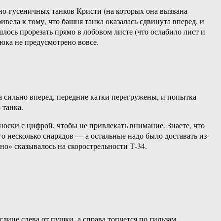
но-гусеничных танков Кристи (на которых она вызвана
ела к тому, что башня танка оказалась сдвинута вперед, и
ось прорезать прямо в лобовом листе (что ослабило лист и
люка не предусмотрено вовсе.
сильно вперед, передние катки перегружены, и попытка
 танка.
оски с цифрой, чтобы не привлекать внимание. Знаете, что
го несколько снарядов — а остальные надо было доставать из-
но» сказывалось на скорострельности Т-34.
ице слева от пушки, а справа топчется по гильзам