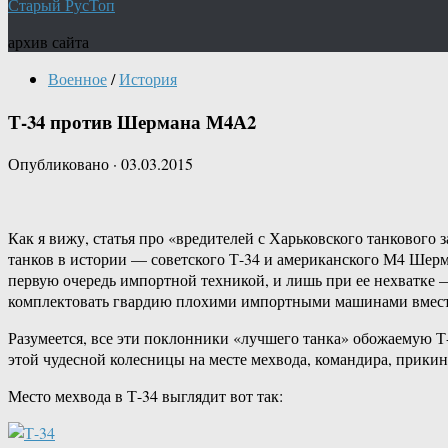
Старый РусТоп
архив сайта
Военное
/
История
Т-34 против Шермана М4А2
Опубликовано
·
03.03.2015
Как я вижу, статья про «вредителей с Харьковского танкового
танков в истории — советского Т-34 и американского М4 Шерм
первую очередь импортной техникой, и лишь при ее нехватке 
комплектовать гвардию плохими импортными машинами вмест
Разумеется, все эти поклонники «лучшего танка» обожаемую Т-
этой чудесной колесницы на месте мехвода, командира, прикин
Место мехвода в Т-34 выглядит вот так: