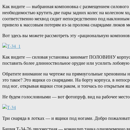
Как видите — выбранная компоновка с размещением силового а
необходимостью крутить две пары задних колес на колесном хо
соответственно мехвод сидит непосредственно под наклонным 
привело к массовым потерям из-за пролома снарядами люков ме
Вот здесь вы можете рассмотреть эту «рациональную компонов
Как видите — силовая установка занимает ПОЛОВИНУ корпуса 
поставить более длинноствольное орудие или усилить лобовую 
Обратите внимание на чертеже на прямоугольные хреновины на 
это такое? Это ящики со снарядами. На борту корпуса, в непос
под ног, открывая ящики стоя раком, и топчась по открытым ящ
Не будем голословными — вот фотопруф, вид на рабочее место
Три снаряда в лотках — и ящики под ногами. Добро пожаловать
Башня Т-34-76 двухместная — командир танка одновременно вы