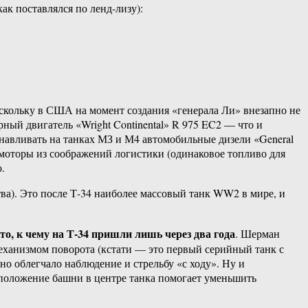
ак поставлялся по ленд-лизу):
оскольку в США на момент создания «генерала Ли» внезапно не
ый двигатель «Wright Continental» R 975 EC2 — что и
навливать на танках МЗ и М4 автомобильные дизели «General
 моторы из соображений логистики (одинаковое топливо для
.
тва). Это после Т-34 наиболее массовый танк WW2 в мире, и
то, к чему на Т-34 пришли лишь через два года
. Шерман
механизмом поворота (кстати — это первый серийный танк с
но облегчало наблюдение и стрельбу «с ходу». Ну и
сположение башни в центре танка помогает уменьшить