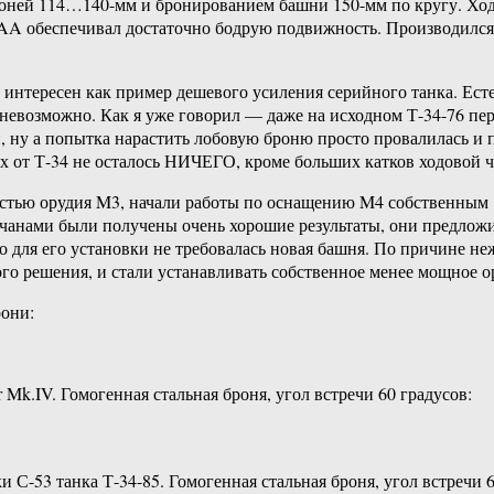
ей 114…140-мм и бронированием башни 150-мм по кругу. Ходова
 обеспечивал достаточно бодрую подвижность. Производился с 
 интересен как пример дешевого усиления серийного танка. Ест
 невозможно. Как я уже говорил — даже на исходном Т-34-76 пе
ли, ну а попытка нарастить лобовую броню просто провалилась 
ах от Т-34 не осталось НИЧЕГО, кроме больших катков ходовой ч
остью орудия M3, начали работы по оснащению M4 собственным 
личанами были получены очень хорошие результаты, они предло
о для его установки не требовалась новая башня. По причине н
го решения, и стали устанавливать собственное менее мощное о
рони:
Mk.IV. Гомогенная стальная броня, угол встречи 60 градусов:
С-53 танка Т-34-85. Гомогенная стальная броня, угол встречи 6