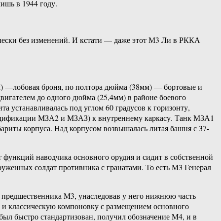
ишь в 1944 году.
ически без изменений. И кстати — даже этот М3 Ли в РККА
м) —лобовая броня, по полтора дюйма (38мм) — бортовые и
игателем до одного дюйма (25,4мм) в районе боевого
а устанавливалась под углом 60 градусов к горизонту,
модификации МЗА2 и МЗАЗ) к внутреннему каркасу. Танк МЗА1
ариты корпуса. Над корпусом возвышалась литая башня с 37-
 функций наводчика основного орудия и сидит в собственной
уженных солдат противника с гранатами. То есть M3 Генерал
о предшественника M3, унаследовав у него нижнюю часть
ус и классическую компоновку с размещением основного
был быстро стандартизован, получил обозначение M4, и в