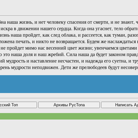
на наша жизнь, и нет человеку спасения от смерти, и не знают,
искра в движении нашего сердца. Когда она угаснет, тело обрати
жизнь наша пройдет, как след облака, и рассеется, как туман, р
оложена печать, и никто не возвращается. Будем же наслаждатьс
е пройдет мимо нас весенний цвет жизни; увенчаемся цветами р
о это наша доля и наш жребий. Сила наша да будет законом прав
ий мудрость и наставление несчастен, и надежда его суетна, и 
корень мудрости неподвижен. Дети же прелюбодеев будут несовер