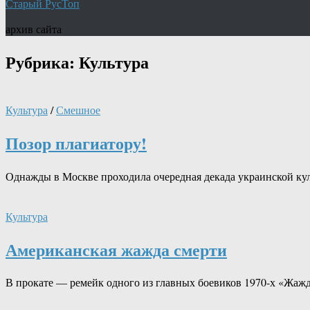
Старый РусТоп
архив сайта
Рубрика:
Культура
Культура
/
Смешное
Позор плагиатору!
Однажды в Москве проходила очередная декада украинской кул
Культура
Американская жажда смерти
В прокате — ремейк одного из главных боевиков 1970-х «Жажд