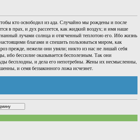
 чтобы кто освободил из ада. Случайно мы рождены и после
тся в прах, и дух рассеется, как жидкий воздух; и имя наше
азогнанный лучами солнца и отягченный теплотою его. Ибо жизнь
я настоящими благами и спешить пользоваться миром, как
оз прежде, нежели они увяли; никто из нас не лишай себя
ды, ибо бессилие оказывается бесполезным. Так они
труды бесплодны, и дела его непотребны. Жены их несмысленны,
шенны, и семя беззаконного ложа исчезнет.