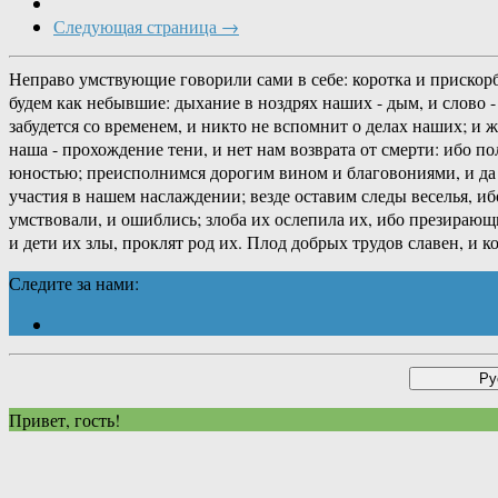
Следующая страница →
Неправо умствующие говорили сами в себе: коротка и прискорб
будем как небывшие: дыхание в ноздрях наших - дым, и слово - 
забудется со временем, и никто не вспомнит о делах наших; и 
наша - прохождение тени, и нет нам возврата от смерти: ибо п
юностью; преисполнимся дорогим вином и благовониями, и да н
участия в нашем наслаждении; везде оставим следы веселья, иб
умствовали, и ошиблись; злоба их ослепила их, ибо презирающ
и дети их злы, проклят род их. Плод добрых трудов славен, и 
Следите за нами:
Привет, гость!