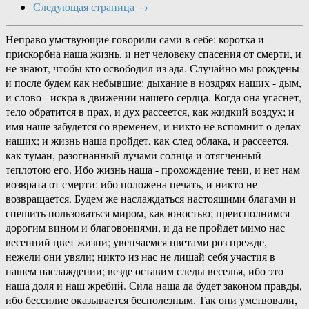
Следующая страница →
Неправо умствующие говорили сами в себе: коротка и
прискорбна наша жизнь, и нет человеку спасения от смерти, и
не знают, чтобы кто освободил из ада. Случайно мы рождены
и после будем как небывшие: дыхание в ноздрях наших - дым,
и слово - искра в движении нашего сердца. Когда она угаснет,
тело обратится в прах, и дух рассеется, как жидкий воздух; и
имя наше забудется со временем, и никто не вспомнит о делах
наших; и жизнь наша пройдет, как след облака, и рассеется,
как туман, разогнанный лучами солнца и отягченный
теплотою его. Ибо жизнь наша - прохождение тени, и нет нам
возврата от смерти: ибо положена печать, и никто не
возвращается. Будем же наслаждаться настоящими благами и
спешить пользоваться миром, как юностью; преисполнимся
дорогим вином и благовониями, и да не пройдет мимо нас
весенний цвет жизни; увенчаемся цветами роз прежде,
нежели они увяли; никто из нас не лишай себя участия в
нашем наслаждении; везде оставим следы веселья, ибо это
наша доля и наш жребий. Сила наша да будет законом правды,
ибо бессилие оказывается бесполезным. Так они умствовали,