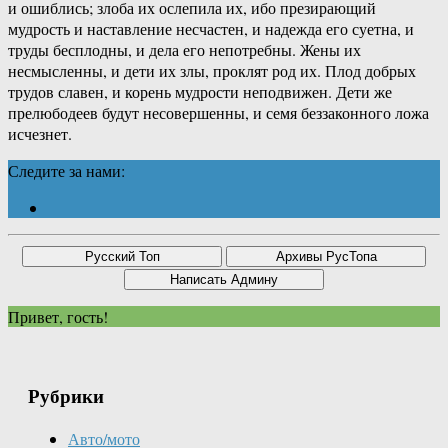
и ошиблись; злоба их ослепила их, ибо презирающий
мудрость и наставление несчастен, и надежда его суетна, и
труды бесплодны, и дела его непотребны. Жены их
несмысленны, и дети их злы, проклят род их. Плод добрых
трудов славен, и корень мудрости неподвижен. Дети же
прелюбодеев будут несовершенны, и семя беззаконного ложа
исчезнет.
Следите за нами:
Привет, гость!
Рубрики
Авто/мото