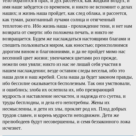
тело обратится в прах, и дух рассеется, как жидкий воздух; и
имя наше забудется со временем, и никто не вспомнит о делах
наших; и жизнь наша пройдет, как след облака, и рассеется,
как туман, разогнанный лучами солнца и отягченный
теплотою его. Ибо жизнь наша - прохождение тени, и нет нам
возврата от смерти: ибо положена печать, и никто не
возвращается. Будем же наслаждаться настоящими благами и
спешить пользоваться миром, как юностью; преисполнимся
дорогим вином и благовониями, и да не пройдет мимо нас
весенний цвет жизни; увенчаемся цветами роз прежде,
нежели они увяли; никто из нас не лишай себя участия в
нашем наслаждении; везде оставим следы веселья, ибо это
наша доля и наш жребий. Сила наша да будет законом правды,
ибо бессилие оказывается бесполезным. Так они умствовали,
и ошиблись; злоба их ослепила их, ибо презирающий
мудрость и наставление несчастен, и надежда его суетна, и
труды бесплодны, и дела его непотребны. Жены их
несмысленны, и дети их злы, проклят род их. Плод добрых
трудов славен, и корень мудрости неподвижен. Дети же
прелюбодеев будут несовершенны, и семя беззаконного ложа
исчезнет.