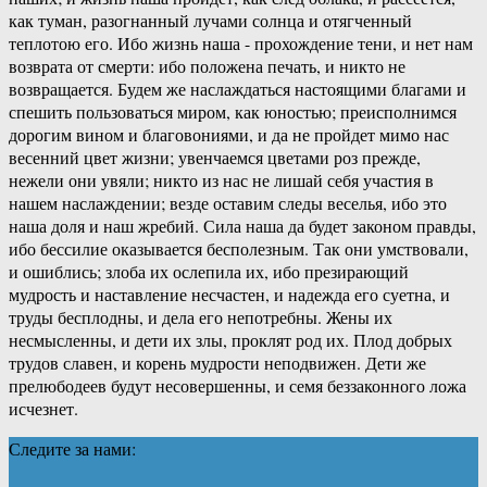
как туман, разогнанный лучами солнца и отягченный
теплотою его. Ибо жизнь наша - прохождение тени, и нет нам
возврата от смерти: ибо положена печать, и никто не
возвращается. Будем же наслаждаться настоящими благами и
спешить пользоваться миром, как юностью; преисполнимся
дорогим вином и благовониями, и да не пройдет мимо нас
весенний цвет жизни; увенчаемся цветами роз прежде,
нежели они увяли; никто из нас не лишай себя участия в
нашем наслаждении; везде оставим следы веселья, ибо это
наша доля и наш жребий. Сила наша да будет законом правды,
ибо бессилие оказывается бесполезным. Так они умствовали,
и ошиблись; злоба их ослепила их, ибо презирающий
мудрость и наставление несчастен, и надежда его суетна, и
труды бесплодны, и дела его непотребны. Жены их
несмысленны, и дети их злы, проклят род их. Плод добрых
трудов славен, и корень мудрости неподвижен. Дети же
прелюбодеев будут несовершенны, и семя беззаконного ложа
исчезнет.
Следите за нами: