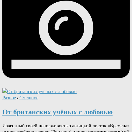
Разное
/
Смешное
От британских учёных с любовью
Известный своей неполживостью аглицкий листок «Времена»
нынче сообщил городу (Лондону) и миру (атлантическому) об