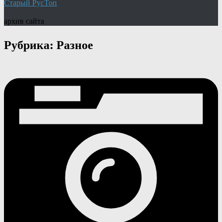
Старый РусТоп
архив сайта
Рубрика:
Разное