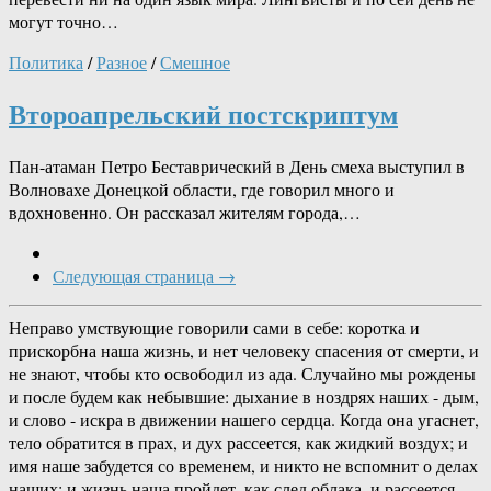
могут точно…
Политика
/
Разное
/
Смешное
Второапрельский постскриптум
Пан-атаман Петро Беставрический в День смеха выступил в
Волновахе Донецкой области, где говорил много и
вдохновенно. Он рассказал жителям города,…
Следующая страница →
Неправо умствующие говорили сами в себе: коротка и
прискорбна наша жизнь, и нет человеку спасения от смерти, и
не знают, чтобы кто освободил из ада. Случайно мы рождены
и после будем как небывшие: дыхание в ноздрях наших - дым,
и слово - искра в движении нашего сердца. Когда она угаснет,
тело обратится в прах, и дух рассеется, как жидкий воздух; и
имя наше забудется со временем, и никто не вспомнит о делах
наших; и жизнь наша пройдет, как след облака, и рассеется,