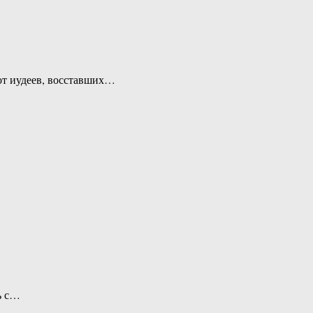
от иудеев, восставших…
…
ь с…