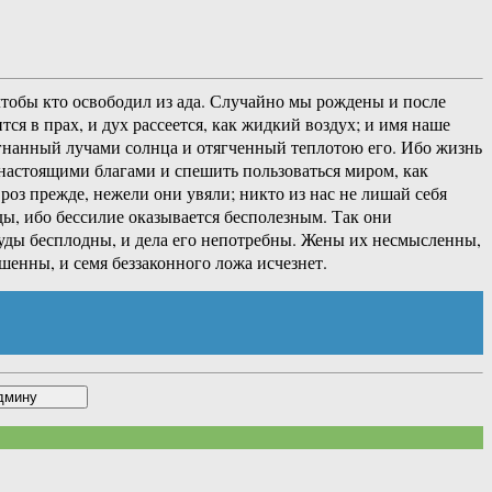
 чтобы кто освободил из ада. Случайно мы рождены и после
тся в прах, и дух рассеется, как жидкий воздух; и имя наше
азогнанный лучами солнца и отягченный теплотою его. Ибо жизнь
я настоящими благами и спешить пользоваться миром, как
оз прежде, нежели они увяли; никто из нас не лишай себя
ды, ибо бессилие оказывается бесполезным. Так они
труды бесплодны, и дела его непотребны. Жены их несмысленны,
шенны, и семя беззаконного ложа исчезнет.