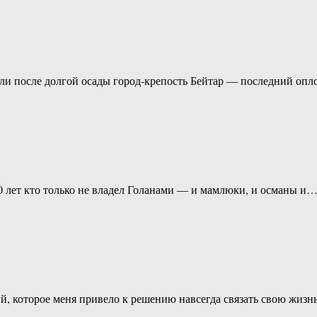
или после долгой осады город-крепость Бейтар — последний опл
00 лет кто только не владел Голанами — и мамлюки, и османы и
й, которое меня привело к решению навсегда связать свою жизн