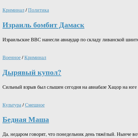
Криминал
/
Политика
Израиль бомбит Дамаск
Израильские ВВС нанесли авиаудар по складу ливанской шиитс
Военное
/
Криминал
Дырявый купол?
Сильный взрыв был слышен сегодня на авиабазе Хацор на юге
Культура
/
Смешное
Бедная Маша
Да, недаром говорят, что понедельник день тяжёлый. Нынче вот