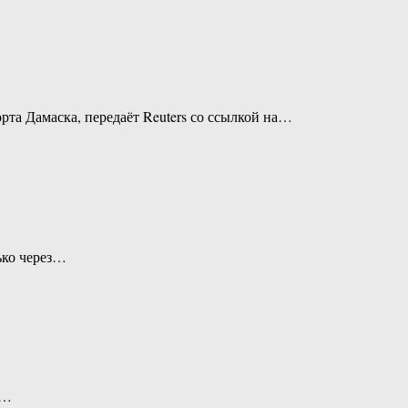
та Дамаска, передаёт Reuters со ссылкой на…
ько через…
т…