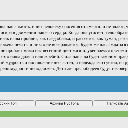
на наша жизнь, и нет человеку спасения от смерти, и не знают,
искра в движении нашего сердца. Когда она угаснет, тело обрати
жизнь наша пройдет, как след облака, и рассеется, как туман, р
оложена печать, и никто не возвращается. Будем же наслаждатьс
е пройдет мимо нас весенний цвет жизни; увенчаемся цветами р
о это наша доля и наш жребий. Сила наша да будет законом прав
ий мудрость и наставление несчастен, и надежда его суетна, и 
корень мудрости неподвижен. Дети же прелюбодеев будут несовер