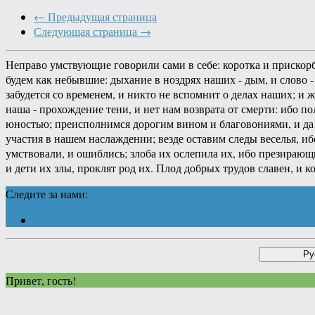
← Предыдущая страница
Следующая страница →
Неправо умствующие говорили сами в себе: коротка и прискорб
будем как небывшие: дыхание в ноздрях наших - дым, и слово - 
забудется со временем, и никто не вспомнит о делах наших; и 
наша - прохождение тени, и нет нам возврата от смерти: ибо п
юностью; преисполнимся дорогим вином и благовониями, и да н
участия в нашем наслаждении; везде оставим следы веселья, иб
умствовали, и ошиблись; злоба их ослепила их, ибо презирающ
и дети их злы, проклят род их. Плод добрых трудов славен, и 
Следите за нами:
Привет, гость!