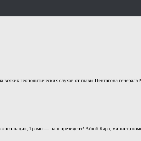
а всяких геополитических слухов от главы Пентагона генерала
ро «нео-наци», Трамп — наш президент! Айюб Кара, министр ко